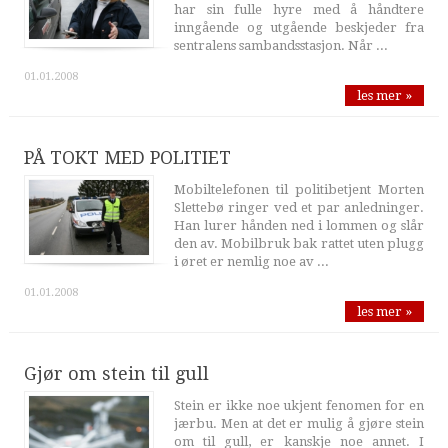
har sin fulle hyre med å håndtere
inngående og utgående beskjeder fra
sentralens sambandsstasjon. Når ...
01.01.2008
les mer »
PÅ TOKT MED POLITIET
Mobiltelefonen til politibetjent Morten
Slettebø ringer ved et par anledninger.
Han lurer hånden ned i lommen og slår
den av. Mobilbruk bak rattet uten plugg
i øret er nemlig noe av ...
01.01.2008
les mer »
Gjør om stein til gull
Stein er ikke noe ukjent fenomen for en
jærbu. Men at det er mulig å gjøre stein
om til gull, er kanskje noe annet. I