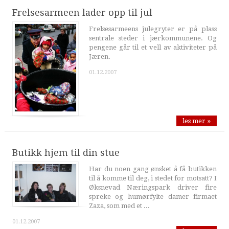
Frelsesarmeen lader opp til jul
Frelsesarmeens julegryter er på plass
sentrale steder i jærkommunene. Og
pengene går til et vell av aktiviteter på
Jæren.
01.12.2007
les mer »
Butikk hjem til din stue
Har du noen gang ønsket å få butikken
til å komme til deg, i stedet for motsatt? I
Øksnevad Næringspark driver fire
spreke og humørfylte damer firmaet
Zaza, som med et ...
01.12.2007