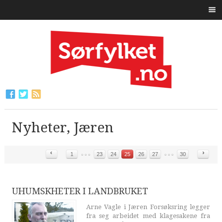
Nyheter, Jæren
‹
›
1
23
24
25
26
27
30
UHUMSKHETER I LANDBRUKET
Arne Vagle i Jæren Forsøksring legger
fra seg arbeidet med klagesakene fra