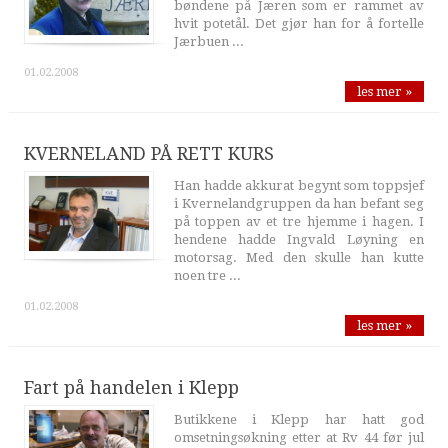
bøndene på Jæren som er rammet av
hvit potetål. Det gjør han for å fortelle
Jærbuen ...
01.02.2008
les mer »
KVERNELAND PÅ RETT KURS
Han hadde akkurat begynt som toppsjef
i Kvernelandgruppen da han befant seg
på toppen av et tre hjemme i hagen. I
hendene hadde Ingvald Løyning en
motorsag. Med den skulle han kutte
noen tre ...
01.02.2008
les mer »
Fart på handelen i Klepp
Butikkene i Klepp har hatt god
omsetningsøkning etter at Rv 44 før jul