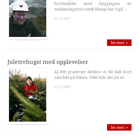
forbindelse med byggingen av
omkjøringsvei rundt Klepp har Egil ...
01.12.2007
les mer »
Juletrehogst med opplevelser
42.000 grantrær dekker et 60 mål stort
område på Kåsen. Slikt blir det jul av.
01.12.2007
les mer »