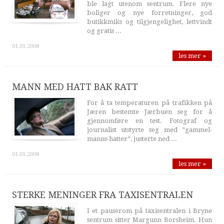
ble lagt utenom sentrum. Flere nye
boliger og nye forretninger, god
butikkmiks og tilgjengelighet, lettvindt
og gratis ...
01.01.2008
les mer »
MANN MED HATT BAK RATT
For å ta temperaturen på trafikken på
Jæren bestemte Jærbuen seg for å
gjennomføre en test. Fotograf og
journalist utstyrte seg med ”gammel-
manns-hatter”, justerte ned ...
01.01.2008
les mer »
STERKE MENINGER FRA TAXISENTRALEN
I et pauserom på taxisentralen i Bryne
sentrum sitter Margunn Borsheim. Hun