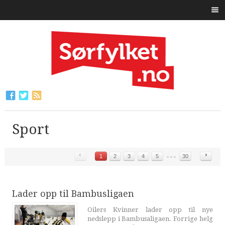
Sport
‹
›
1
2
3
4
5
30
Lader opp til Bambusligaen
Oilers Kvinner lader opp til nye
nedslepp i Bambusaligaen. Forrige helg