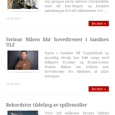
var gjengen på tur østover i forbindelse
med All Star-helgen og benyttet
anledningen til å slå Lillehammer 3-0 ...
24.08.2024
les mer »
Steinar Nilsen blir hovedtrener i Sandnes
ULF
Styret i Sandnes Ulf Toppfotball og
sportslig utvalg har blitt enige med
tidligere Tromsø- og Brann-trener
Steinar Nilsen om jobben som
hovedtrener for klubben ut 2024-
sesongen.
15.08.2024
les mer »
Rekordstor tildeling av spillemidler
Over 200 millioner kroner tildeles