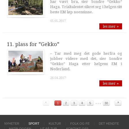
har vært bra, sier Sondre “Gekko”
Haga. Trialtalentet sikret seg i helgen sitt
beste EM løp noensinne.
05.05.2017
les mer »
11. plass for ”Gekko”
– Tar med meg det gode herfra og
jobber videre med det, sier Sondre
”Gekko” Haga etter helgens EM i
Nederland.
26.04.2017
les mer »
‹
›
1
2
3
4
5
30
NYHETER
SPORT
KULTUR
FOLK OG FE
DET HENDTE
MATBLOGGEN
UT PÅ TUR
KONTAKT OSS