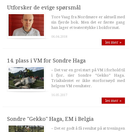
Utforsker de evige spørsmål
Tore Vaag fra Nordmøre er aktuell med
sin fjerde bok. Men det er første gang
han lager et teaterstykke i bokformat.
06.04.2018
les mer »
14. plass i VM for Sondre Haga
– Det var en grei start på VM i forhold til
i fjor, sier Sondre ”Gekko” Haga.
Trialtalentet er ikke storfornøyd med
helgens VM resultater.
16.05.2017
les mer »
Sondre "Gekko" Haga, EM i Belgia
– Det er godt å få resultat på at treningen