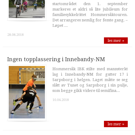
startområdet den 1. september
markeres et aldri så lite jubileum for
familiesykkelrittet Hommersåktouren.
Det arrangeres nemlig for femte gang. –
Løpet ...
28.08.2018
les mer »
Ingen topplassering i Innebandy-NM
Hommersåk IBK stilte med mannsterkt
lag i Innebandy-NM for gutter 17 i
Sarpsborg i helgen. Laget måtte se seg
slått av Tunet og Sarpsborg i sin pulje,
som begge gikk videre til semifina...
10.04.2018
les mer »