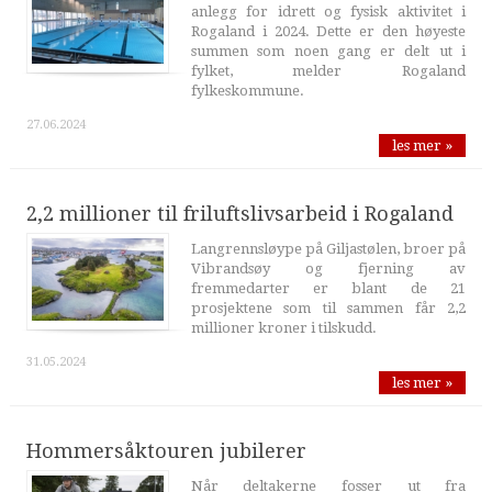
anlegg for idrett og fysisk aktivitet i
Rogaland i 2024. Dette er den høyeste
summen som noen gang er delt ut i
fylket, melder Rogaland
fylkeskommune.
27.06.2024
les mer »
2,2 millioner til friluftslivsarbeid i Rogaland
Langrennsløype på Giljastølen, broer på
Vibrandsøy og fjerning av
fremmedarter er blant de 21
prosjektene som til sammen får 2,2
millioner kroner i tilskudd.
31.05.2024
les mer »
Hommersåktouren jubilerer
Når deltakerne fosser ut fra