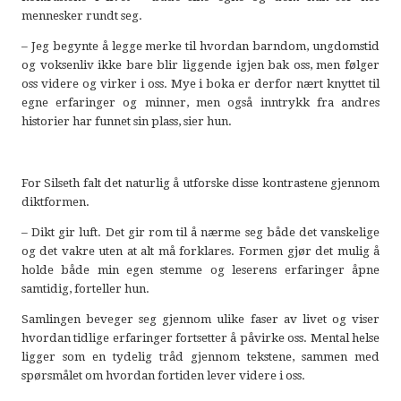
mennesker rundt seg.
– Jeg begynte å legge merke til hvordan barndom, ungdomstid
og voksenliv ikke bare blir liggende igjen bak oss, men følger
oss videre og virker i oss. Mye i boka er derfor nært knyttet til
egne erfaringer og minner, men også inntrykk fra andres
historier har funnet sin plass, sier hun.
For Silseth falt det naturlig å utforske disse kontrastene gjennom
diktformen.
– Dikt gir luft. Det gir rom til å nærme seg både det vanskelige
og det vakre uten at alt må forklares. Formen gjør det mulig å
holde både min egen stemme og leserens erfaringer åpne
samtidig, forteller hun.
Samlingen beveger seg gjennom ulike faser av livet og viser
hvordan tidlige erfaringer fortsetter å påvirke oss. Mental helse
ligger som en tydelig tråd gjennom tekstene, sammen med
spørsmålet om hvordan fortiden lever videre i oss.