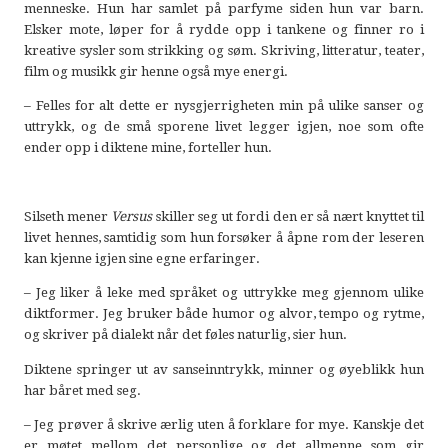
menneske. Hun har samlet på parfyme siden hun var barn.
Elsker mote, løper for å rydde opp i tankene og finner ro i
kreative sysler som strikking og søm. Skriving, litteratur, teater,
film og musikk gir henne også mye energi.
– Felles for alt dette er nysgjerrigheten min på ulike sanser og
uttrykk, og de små sporene livet legger igjen, noe som ofte
ender opp i diktene mine, forteller hun.
Silseth mener
Versus
skiller seg ut fordi den er så nært knyttet til
livet hennes, samtidig som hun forsøker å åpne rom der leseren
kan kjenne igjen sine egne erfaringer.
– Jeg liker å leke med språket og uttrykke meg gjennom ulike
diktformer. Jeg bruker både humor og alvor, tempo og rytme,
og skriver på dialekt når det føles naturlig, sier hun.
Diktene springer ut av sanseinntrykk, minner og øyeblikk hun
har båret med seg.
– Jeg prøver å skrive ærlig uten å forklare for mye. Kanskje det
er møtet mellom det personlige og det allmenne som gir