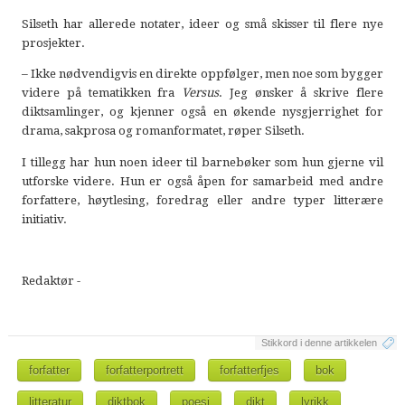
Silseth har allerede notater, ideer og små skisser til flere nye
prosjekter.
– Ikke nødvendigvis en direkte oppfølger, men noe som bygger
videre på tematikken fra
Versus
. Jeg ønsker å skrive flere
diktsamlinger, og kjenner også en økende nysgjerrighet for
drama, sakprosa og romanformatet, røper Silseth.
I tillegg har hun noen ideer til barnebøker som hun gjerne vil
utforske videre. Hun er også åpen for samarbeid med andre
forfattere, høytlesing, foredrag eller andre typer litterære
initiativ.
Redaktør -
Stikkord i denne artikkelen
forfatter
forfatterportrett
forfatterfjes
bok
litteratur
diktbok
poesi
dikt
lyrikk