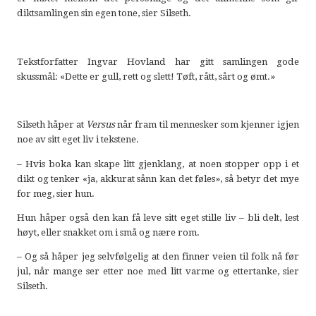
diktsamlingen sin egen tone, sier Silseth.
Tekstforfatter Ingvar Hovland har gitt samlingen gode
skussmål: «Dette er gull, rett og slett! Tøft, rått, sårt og ømt.»
Silseth håper at
Versus
når fram til mennesker som kjenner igjen
noe av sitt eget liv i tekstene.
– Hvis boka kan skape litt gjenklang, at noen stopper opp i et
dikt og tenker «ja, akkurat sånn kan det føles», så betyr det mye
for meg, sier hun.
Hun håper også den kan få leve sitt eget stille liv – bli delt, lest
høyt, eller snakket om i små og nære rom.
– Og så håper jeg selvfølgelig at den finner veien til folk nå før
jul, når mange ser etter noe med litt varme og ettertanke, sier
Silseth.