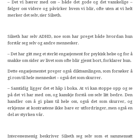
– Det vi bærer med oss – både det gode og det vanskelige –
følger oss videre og påvirker hvem vi blir, ofte uten at vi helt
merker det selv, sier Silseth.
Silseth har selv ADHD, noe som har preget både hvordan hun
forstår seg selv og andre mennesker.
– Det har gitt meg et sterkt engasjement for psykisk helse og for å
snakke om sider av livet som ofte blir gjemt bort, forklarer hun.
Dette engasjementet preger også diktsamlingen, som forsøker å
gi rom til hele mennesket – også det som skurrer.
– Samtidig ligger det et håp i boka. At vi kan stoppe opp og se
på det vi har med oss, og kanskje forstå oss selv litt bedre. Den
handler om å gi plass til hele oss, også det som skurrer, og
erkjenne at kontrastene ikke bare er utfordringer, men også en
del av styrken vår.
Interessemessig beskriver Silseth seg selv som et sammensatt