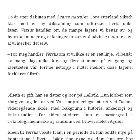
To år etter debuten med
Svarte natta!
er Tora Ytterland Silseth
klar med en ny diktsamling som utforsker livets ulike
faser.
Versus
handler om de mange lagene vi består av, og
hvordan minner og erfaringer fortsetter å påvirke oss, ofte uten
at vi merker det selv.
– For meg handler
Versus
om at vi ikke er én rett linje. Vi består
av mange lag, ulike tider og flere stemmer på én gang, og
identiteten vår formes nettopp i møtet mellom disse lagene,
forklarer Silseth.
Silseth er gift, har en datter og bor på Hellvik. Hun jobber som
rådgiver og lektor ved Voksenopplæringssenteret ved Dalane
videregående skole, med bakgrunn i historie, arkeologi og
kulturstudier. For tiden studerer hun en mastergrad i
Teknologi, menneske og samfunn ved Universitetet i Agder.
Idéen til
Versus
vokste fram i en periode da hun tenkte mye på
kontrastene i livet – både sine egne og dem hun ser hos