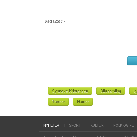
Redaktør -
Synnøve Kristensen
Diktsamling
Ly
Trøster
Humor
NYHETER
SPORT
KULTUR
FOLK OG FE