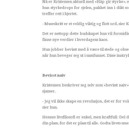
Nå er Kristensen aktuell med «Håp gir styrke», 
hun styrkedrops for sjelen, pakket inn i dik
treffer rett i hjertet.
- Museskritt er et veldig viktig og flott ord, sier 
Det er nettopp dette budskapet hun vil formidle
finne nye verdier i hverdagens kaos.
Hun jobber bevisst med å være til stede og obse
når hun beveger seg ut i samfunnet. Disse inntrykk
Bevisst naiv
Kristensen beskriver seg selv som «bevisst naiv
sjanser.
- Jeg vil ikke skape en revolusjon, det er for v
sier hun.
Hennes livsfilosofi er enkel, men kraftfull: Del 
din plass, for det er plass til alle. Godta livets s