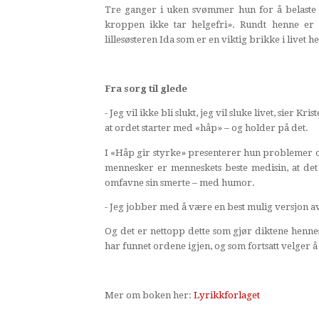
Tre ganger i uken svømmer hun for å belaste h
kroppen ikke tar helgefri». Rundt henne er
lillesøsteren Ida som er en viktig brikke i livet 
Fra sorg til glede
- Jeg vil ikke bli slukt, jeg vil sluke livet, sier
at ordet starter med «håp» – og holder på det.
I «Håp gir styrke» presenterer hun problemer og
mennesker er menneskets beste medisin, at det
omfavne sin smerte – med humor.
- Jeg jobber med å være en best mulig versjon av
Og det er nettopp dette som gjør diktene henne
har funnet ordene igjen, og som fortsatt velger å 
Mer om boken her:
Lyrikkforlaget