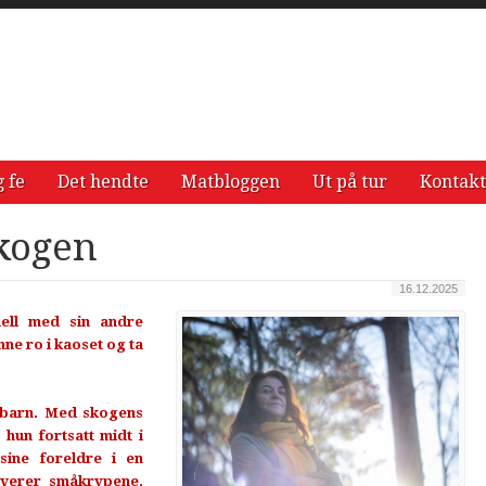
g fe
Det hendte
Matbloggen
Ut på tur
Kontakt
skogen
16.12.2025
uell med sin andre
nne ro i kaoset og ta
urbarn. Med skogens
hun fortsatt midt i
ne foreldre i en
rverer småkrypene,