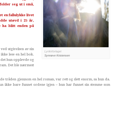
older seg ut i små,
t en fallulykke livet
dde utøvd i 25 år,
 ha blitt enden på
.
n ved utgivelsen av sin
Lyrikkforlaget
ikke lese en hel bok.
Synnøve Kristensen
 det hun opplevde og
 fram. Det ble nærmest
lde tråden gjennom en hel roman, var rett og slett enorm, sa hun da.
hun ikke bare funnet ordene igjen – hun har funnet sin stemme som