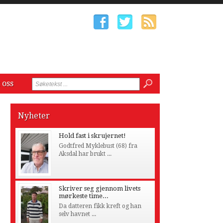
 oss
Nyheter
Hold fast i skrujernet!
Godtfred Myklebust (68) fra
Aksdal har brukt ...
Skriver seg gjennom livets
mørkeste time...
Da datteren fikk kreft og han
selv havnet ...