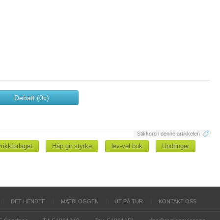
Debatt (0x)
Stikkord i denne artikkelen
rikkforlaget
Håp gir styrke
lev-vel bok
Undringer
DET HENDTE
MATBLOGGEN
UT PÅ TUR
KONTAKT OSS