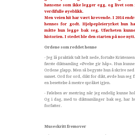
hønsene som ikke legger egg, og livet som f
verdifulle øyeblikk.
Men veien hit har vært krevende. I 2014 endre
hennes for godt. Hjelpepleieryrket hun ha
måtte hun legge bak seg. Uførheten kunne
historien. I stedet ble den starten på noe nytt
Ordene som reddet henne
- Jeg lå praktisk talt helt nede, fortalte Kristense
første diktsamling «Øvelse gir håp». Hun kunne 
Ordene glapp. Men så begynte hun å skrive ned
sanset. Ord for ord, dikt for dikt, øvde hun seg
en besettelse å mestre språket igjen.
- Følelsen av mestring når jeg endelig kunne ho
Og i dag, med to diktsamlinger bak seg, har 
forfatter.
Museskritt fremover