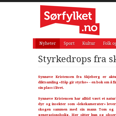
Nyheter
Sport
Kultur
Folk o
Styrkedrops fra 
Synnøve Kristensen fra Skjeberg er akt
diktsamling «Håp gir styrke» – en bok om å fi
sin plass i livet.
Synnøve Kristensen har alltid vært et nat
dyr og insekter som «lekekamerater» lever 
skogen sammen med sin mann Tom og si
generasjonsbolig. Her sitter hun og obse