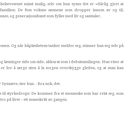
elsevesenet minst mulig, selv om hun synes det er «dårlig gjort at
 familien: De fem voksne sønnene som dropper innom av og til,
hennes, og generasjonshuset som fylles med liv og samtaler.
 Kristensen. Og når håpløshetens tanker melder seg, minner hun seg selv på
 løsninger side om side, akkurat som i debutsamlingen. Hun viser at
 er lov å sørge uten å la sorgen overskygge gleden, og at man kan
 Synnøve, sier hun. - Bra nok, det.
s til styrkedrops: De kommer fra et menneske som har reist seg, som
tro på livet – ett museskritt av gangen.