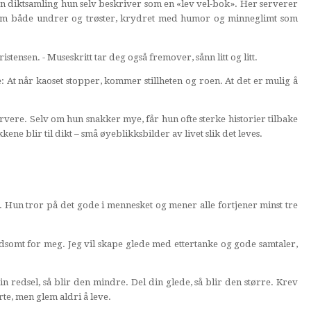
en diktsamling hun selv beskriver som en «lev vel-bok». Her serverer
t som både undrer og trøster, krydret med humor og minneglimt som
Kristensen. - Museskritt tar deg også fremover, sånn litt og litt.
: At når kaoset stopper, kommer stillheten og roen. At det er mulig å
rvere. Selv om hun snakker mye, får hun ofte sterke historier tilbake
ene blir til dikt – små øyeblikksbilder av livet slik det leves.
». Hun tror på det gode i mennesket og mener alle fortjener minst tre
oldsomt for meg. Jeg vil skape glede med ettertanke og gode samtaler,
din redsel, så blir den mindre. Del din glede, så blir den større. Krev
merte, men glem aldri å leve.