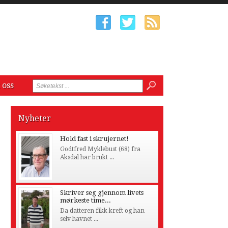
 oss
Nyheter
Hold fast i skrujernet!
Godtfred Myklebust (68) fra
Aksdal har brukt ...
Skriver seg gjennom livets
mørkeste time...
Da datteren fikk kreft og han
selv havnet ...