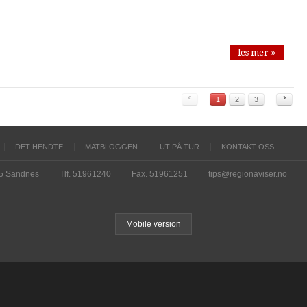
les mer »
‹
›
1
2
3
DET HENDTE
MATBLOGGEN
UT PÅ TUR
KONTAKT OSS
15 Sandnes
Tlf. 51961240
Fax. 51961251
tips@regionaviser.no
Mobile version