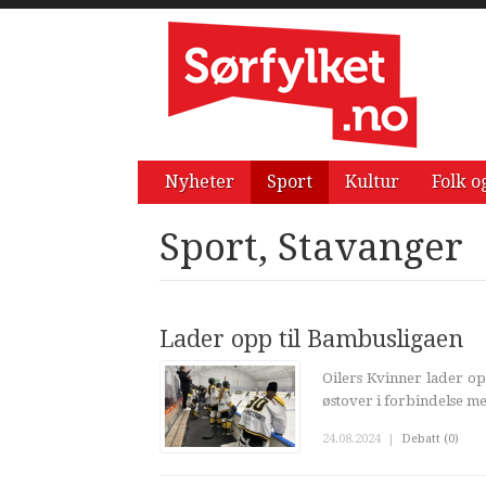
Nyheter
Sport
Kultur
Folk o
Sport, Stavanger
Lader opp til Bambusligaen
Oilers Kvinner lader op
østover i forbindelse med
24.08.2024
|
Debatt (0)