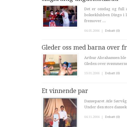
Det er onsdag og full
bokseklubben Dingo i lo
fremover ...
04.05.2006
|
Debatt (0)
Gleder oss med barna over 
Arthur Abrahamsen ble s
Gleden over svømmernes 
19.01.2006
|
Debatt (0)
Et vinnende par
Danseparet Atle Sørvåg
Under den store danseko
04.11.2004
|
Debatt (0)