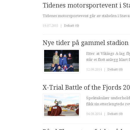
Tidenes motorsportevent i S
Tidenes motorsportevent går av stabelen i Stava
19.07.2015
|
Debatt (0)
Nye tider på gammel stadion
Etter at Vikings A-lag f
står et flott anlegg kla
12.08.2014
|
Debatt (0)
X-Trial Battle of the Fjords 2
Spektakulær underholdn
fikk sin etterlengtede re
04.08.2014
|
Debatt (0)