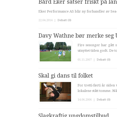
Bård Eker satser friskt på lan
Eker Performance AS blir ny forhandler av Sea-
22.04.2014
|
Debatt (0)
Davy Wathne bør merke seg 
Fire sesonger har gått 
utnyttet tiden godt. De t
01.11.2007
|
Debatt (0)
Skal gi dans til folket
For tretti-førti år side
lokalene stått tomme. Nå
14.06.2006
|
Debatt (0)
Slagkraftig ungdomstilbud