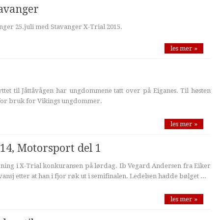
tavanger
nger 25.juli med Stavanger X-Trial 2015.
les mer »
lyttet til Jåttåvågen har ungdommene tatt over på Eiganes. Til høsten
rt for bruk for Vikings ungdommer.
les mer »
014, Motorsport del 1
ing i X-Trial konkuransen på lørdag. Ib Vegard Andersen fra Eiker
vansj etter at han i fjor røk ut i semifinalen. Ledelsen hadde bølget ...
les mer »