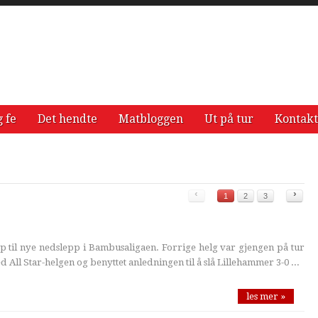
g fe
Det hendte
Matbloggen
Ut på tur
Kontakt
‹
›
1
2
3
p til nye nedslepp i Bambusaligaen. Forrige helg var gjengen på tur
 All Star-helgen og benyttet anledningen til å slå Lillehammer 3-0 ...
les mer »