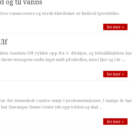
d og til vanns
Doo vannscootere og norsk distributør av Radical Sportsbiler.
les mer »
Ulf
siden Sandnes Ulf rykket opp fra 3. divisjon, og fotballklubben har
o første sesongene endte laget midt på tabellen, men i fjor og i år ...
les mer »
n var det danseskole i andre etasje i jernbanestasjonen. I mange år har
 har Stavanger Danse Center tatt opp tråden og skal ...
les mer »