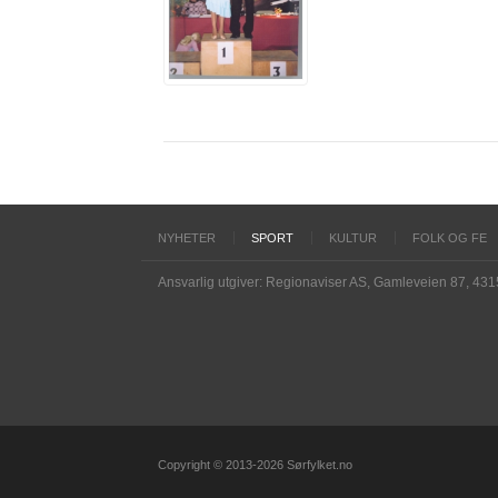
NYHETER
SPORT
KULTUR
FOLK OG FE
Ansvarlig utgiver: Regionaviser AS, Gamleveien 87, 43
Copyright © 2013-2026 Sørfylket.no