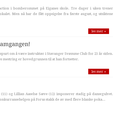
 action i bomberommet på Eiganes skole. Tre dager i uken trener
kalet. Men nå har de fått oppsigelse fra første august, og utsiktene
les mer »
framgangen!
purt om å være instruktør i Stavanger Svømme Club for 25 år siden.
mestring er hovedgrunnen til at han fortsetter.
les mer »
 (11) og Lillian Aasebø Sæve (12) imponerer stadig på dansegulvet.
nkurransehelgen på Forus stakk de av med flere blanke poka...