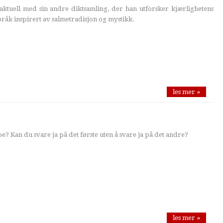
ktuell med sin andre diktsamling, der han utforsker kjærlighetens
åk inspirert av salmetradisjon og mystikk.
les mer »
? Kan du svare ja på det første uten å svare ja på det andre?
les mer »