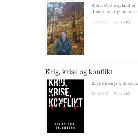
Bjørn Ove Høyland er a
dimensjoner gjennom spr
05.12.2025
|
Debatt (0)
Krig, krise og konflikt
Bryr du deg? Gjør du noe
13.10.2025
|
Debatt (0)