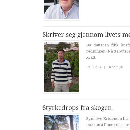
Skriver seg gjennom livets m
Da datteren fikk kref
redningen. Nå debutere
kraft.
19.01.2026
|
Debatt (0)
Styrkedrops fra skogen
Synnøve Kristensen fra 
bok om å finne ro i kaoset