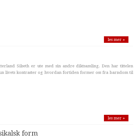
les mer »
terland Silseth er ute med sin andre diktsamling. Den har tittelen
un livets kontraster og hvordan fortiden former oss fra barndom til
les mer »
sikalsk form