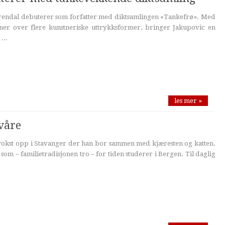
 Arendal debuterer som forfatter med diktsamlingen «Tankefrø». Med
er over flere kunstneriske uttrykksformer, bringer Jakupovic en
...
les mer »
 våre
vokst opp i Stavanger der han bor sammen med kjæresten og katten.
om – familietradisjonen tro – for tiden studerer i Bergen. Til daglig