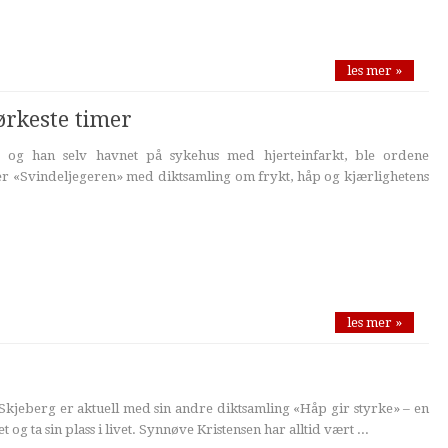
les mer »
ørkeste timer
t og han selv havnet på sykehus med hjerteinfarkt, ble ordene
r «Svindeljegeren» med diktsamling om frykt, håp og kjærlighetens
les mer »
Skjeberg er aktuell med sin andre diktsamling «Håp gir styrke» – en
 og ta sin plass i livet. Synnøve Kristensen har alltid vært ...