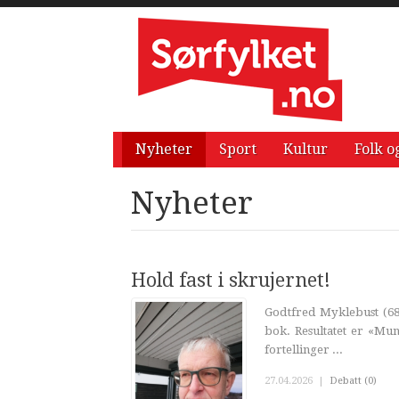
Nyheter
Sport
Kultur
Folk o
Nyheter
Hold fast i skrujernet!
Godtfred Myklebust (68)
bok. Resultatet er «Mun
fortellinger ...
27.04.2026
|
Debatt (0)