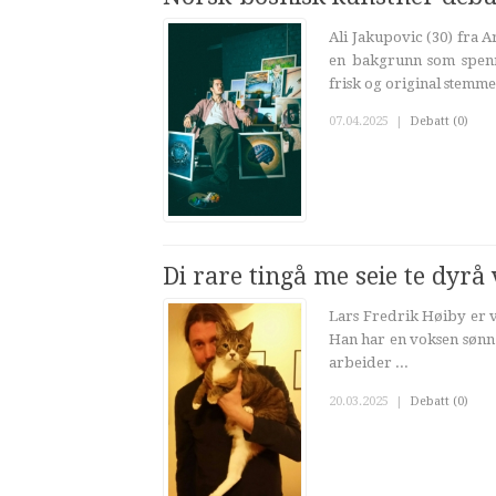
Ali Jakupovic (30) fra
en bakgrunn som spenn
frisk og original stemme 
07.04.2025
|
Debatt (0)
Di rare tingå me seie te dyrå
Lars Fredrik Høiby er 
Han har en voksen sønn s
arbeider ...
20.03.2025
|
Debatt (0)