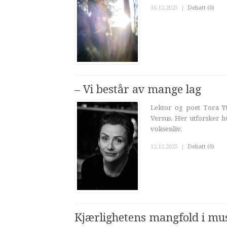
16.12.2025
|
Debatt (0)
– Vi består av mange lag
Lektor og poet Tora Yt
Versus. Her utforsker h
voksenliv.
12.12.2025
|
Debatt (0)
Kjærlighetens mangfold i mu