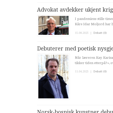
Advokat avdekker ukjent krig
I pandemiens stille tim
Kåre Idar Moljord har br
15.08.2025
|
Debatt (0)
Debuterer med poetisk nysgje
Når læreren Kay Karisa
tikker tiden etterpå?», 
11.04.2025
|
Debatt (0)
Norsk-bosnisk kunstner debu