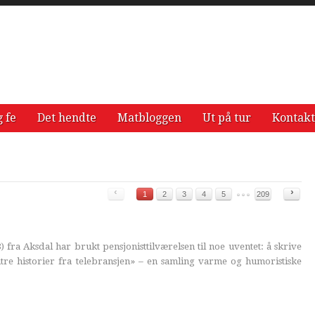
g fe
Det hendte
Matbloggen
Ut på tur
Kontakt
‹
›
1
2
3
4
5
209
 fra Aksdal har brukt pensjonisttilværelsen til noe uventet: å skrive
tre historier fra telebransjen» – en samling varme og humoristiske