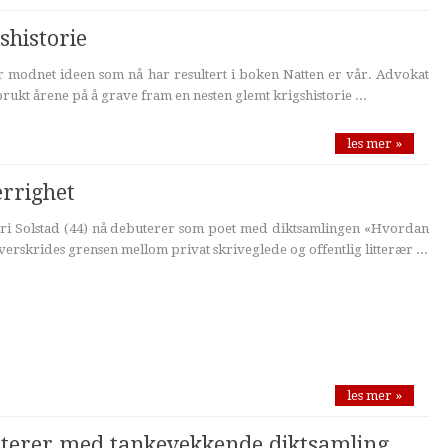
shistorie
er modnet ideen som nå har resultert i boken Natten er vår. Advokat
ukt årene på å grave fram en nesten glemt krigshistorie ...
les mer »
rrighet
ri Solstad (44) nå debuterer som poet med diktsamlingen «Hvordan
overskrides grensen mellom privat skriveglede og offentlig litterær ...
les mer »
terer med tankevekkende diktsamling