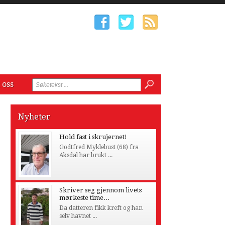
 oss
Nyheter
Hold fast i skrujernet!
Godtfred Myklebust (68) fra
Aksdal har brukt ...
Skriver seg gjennom livets
mørkeste time...
Da datteren fikk kreft og han
selv havnet ...