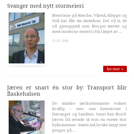
Svanger med nytt stormeieri
Meieriene på Nærbø, Vikeså, Kleppe og
Voll har fått sin dødsdom. Det vil si, de
vil gjenoppstå som Norges største og
mest moderne meieri i Hå i løpet av ...
01.05.2008
les mer »
Jæren er snart én stor by: Transport blir
flaskehalsen
De mindre jærkommunene vokser
kraftig – mer enn bysentrene i
Stavanger og Sandnes. Snart kan Nord-
Jæren bli seende ut som en eneste stor
bykommune. Staten må bruke langt mer
penger på ...