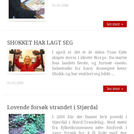
01.03.2008
les mer »
SHOKKET HAR LAGT SEG
I april er det et år siden Tone Eide
skapte storm i idretts Norge. Da startet
hun landets første, og fortsatt eneste,
helsestudio for barn. Konseptet heter
Shokk, og har etablert seg både ...
01.02.2008
les mer »
Lovende forsøk strandet i Stjørdal
I 2005 ble det funnet hvit potetål i
Stjørdal i Nørd-Trøndelag. Med støtte
fra fylkeskommunen satte Bioforsk i
gang forsøk for å få bukt med den