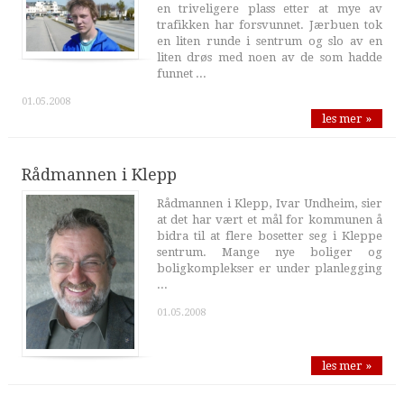
en triveligere plass etter at mye av
trafikken har forsvunnet. Jærbuen tok
en liten runde i sentrum og slo av en
liten drøs med noen av de som hadde
funnet ...
01.05.2008
les mer »
Rådmannen i Klepp
Rådmannen i Klepp, Ivar Undheim, sier
at det har vært et mål for kommunen å
bidra til at flere bosetter seg i Kleppe
sentrum. Mange nye boliger og
boligkomplekser er under planlegging
...
01.05.2008
les mer »