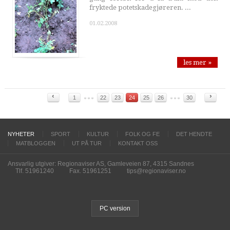
fryktede potetskadegjøreren. ...
01.02.2008
les mer »
‹
›
1
22
23
24
25
26
30
NYHETER
SPORT
KULTUR
FOLK OG FE
DET HENDTE
MATBLOGGEN
UT PÅ TUR
KONTAKT OSS
Ansvarlig utgiver: Regionaviser AS, Gamleveien 87, 4315 Sandnes
Tlf. 51961240
Fax. 51961251
tips@regionaviser.no
PC version