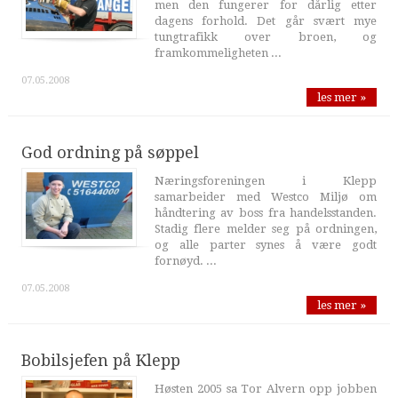
men den fungerer for dårlig etter
dagens forhold. Det går svært mye
tungtrafikk over broen, og
framkommeligheten ...
07.05.2008
les mer »
God ordning på søppel
Næringsforeningen i Klepp
samarbeider med Westco Miljø om
håndtering av boss fra handelsstanden.
Stadig flere melder seg på ordningen,
og alle parter synes å være godt
fornøyd. ...
07.05.2008
les mer »
Bobilsjefen på Klepp
Høsten 2005 sa Tor Alvern opp jobben