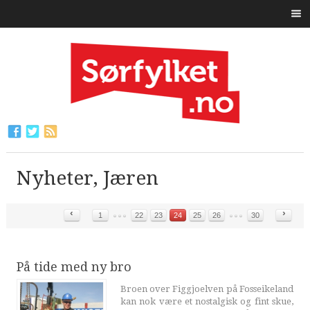
Nyheter, Jæren
‹
›
1
22
23
24
25
26
30
På tide med ny bro
Broen over Figgjoelven på Fosseikeland
kan nok være et nostalgisk og fint skue,