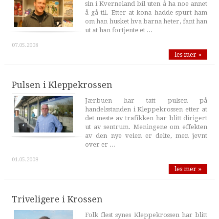
sin i Kverneland bil uten å ha noe annet
å gå til. Etter at kona hadde spurt ham
om han husket hva barna heter, fant han
ut at han fortjente et ...
07.05.2008
les mer »
Pulsen i Kleppekrossen
Jærbuen har tatt pulsen på
handelsstanden i Kleppekrossen etter at
det meste av trafikken har blitt dirigert
ut av sentrum. Meningene om effekten
av den nye veien er delte, men jevnt
over er ...
01.05.2008
les mer »
Triveligere i Krossen
Folk flest synes Kleppekrossen har blitt