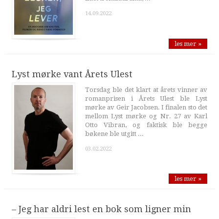
14.09.2022
les mer »
Lyst mørke vant Årets Ulest
Torsdag ble det klart at årets vinner av
romanprisen i Årets Ulest ble Lyst
mørke av Geir Jacobsen. I finalen sto det
mellom Lyst mørke og Nr. 27 av Karl
Otto Vibran, og faktisk ble begge
bøkene ble utgitt ...
03.02.2022
les mer »
– Jeg har aldri lest en bok som ligner min