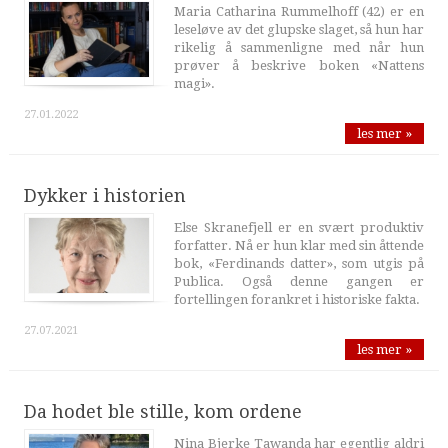
Maria Catharina Rummelhoff (42) er en
leseløve av det glupske slaget, så hun har
rikelig å sammenligne med når hun
prøver å beskrive boken «Nattens
magi».
27.01.2022
les mer »
Dykker i historien
Else Skranefjell er en svært produktiv
forfatter. Nå er hun klar med sin åttende
bok, «Ferdinands datter», som utgis på
Publica. Også denne gangen er
fortellingen forankret i historiske fakta.
27.07.2021
les mer »
Da hodet ble stille, kom ordene
Nina Bjerke Tawanda har egentlig aldri