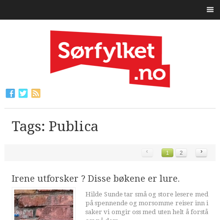
Tags: Publica
‹
›
1
2
Irene utforsker ? Disse bøkene er lure.
Hilde Sunde tar små og store lesere med
på spennende og morsomme reiser inn i
saker vi omgir oss med uten helt å forstå