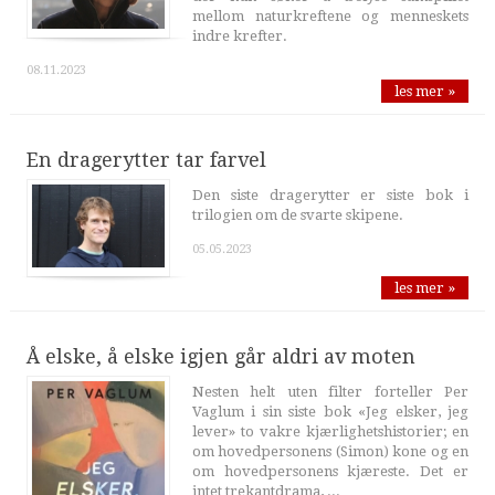
mellom naturkreftene og menneskets
indre krefter.
08.11.2023
les mer »
En dragerytter tar farvel
Den siste dragerytter er siste bok i
trilogien om de svarte skipene.
05.05.2023
les mer »
Å elske, å elske igjen går aldri av moten
Nesten helt uten filter forteller Per
Vaglum i sin siste bok «Jeg elsker, jeg
lever» to vakre kjærlighetshistorier; en
om hovedpersonens (Simon) kone og en
om hovedpersonens kjæreste. Det er
intet trekantdrama, ...