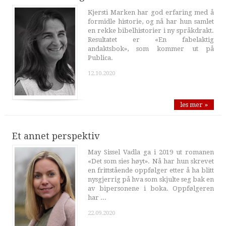
Kjersti Marken har god erfaring med å
formidle historie, og nå har hun samlet
en rekke bibelhistorier i ny språkdrakt.
Resultatet er «En fabelaktig
andaktsbok», som kommer ut på
Publica.
12.10.2020
les mer »
Et annet perspektiv
May Sissel Vadla ga i 2019 ut romanen
«Det som sies høyt». Nå har hun skrevet
en frittstående oppfølger etter å ha blitt
nysgjerrig på hva som skjulte seg bak en
av bipersonene i boka. Oppfølgeren
har ...
22.09.2020