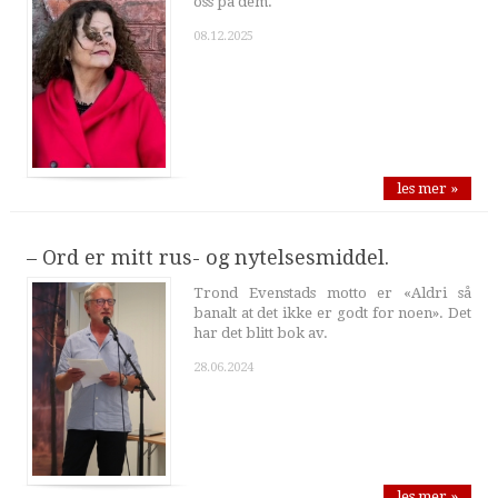
oss på dem.
08.12.2025
les mer »
– Ord er mitt rus- og nytelsesmiddel.
Trond Evenstads motto er «Aldri så
banalt at det ikke er godt for noen». Det
har det blitt bok av.
28.06.2024
les mer »