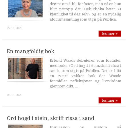
drømt om å bli forfatter, men nå er hun
blitt nettopp det. Debutboka heter «I
kjærlighet til deg selv» og er en nydelig
aforismesamling som utgis på Publica.
27.11.2020
les mer »
En mangfoldig bok
Erlend Waade debuterer som forfatter
med boka «Ord hogd i stein, skrift rissa i
sand», som utgis på Publica. Det er blitt
en svært vakker bok der Waade
formidler refleksjoner og livsvisdom
gjennom dikt, ...
06.11.2020
les mer »
Ord hogd i stein, skrift rissa i sand
Inspirasjon og visdom på