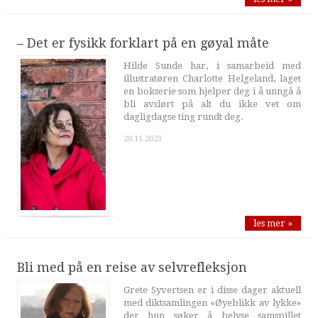
– Det er fysikk forklart på en gøyal måte
Hilde Sunde har, i samarbeid med
illustratøren Charlotte Helgeland, laget
en bokserie som hjelper deg i å unngå å
bli avslørt på alt du ikke vet om
dagligdagse ting rundt deg.
20.11.2023
les mer »
Bli med på en reise av selvrefleksjon
Grete Syvertsen er i disse dager aktuell
med diktsamlingen «Øyeblikk av lykke»
der hun søker å belyse samspillet