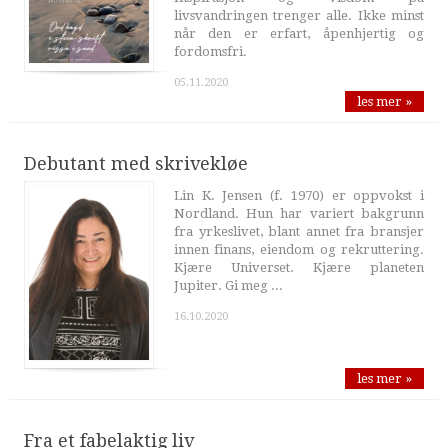
livsvandringen trenger alle. Ikke minst
når den er erfart, åpenhjertig og
fordomsfri.
05.11.2020
les mer »
Debutant med skrivekløe
Lin K. Jensen (f. 1970) er oppvokst i
Nordland. Hun har variert bakgrunn
fra yrkeslivet, blant annet fra bransjer
innen finans, eiendom og rekruttering.
Kjære Universet. Kjære planeten
Jupiter. Gi meg ...
16.10.2020
les mer »
Fra et fabelaktig liv