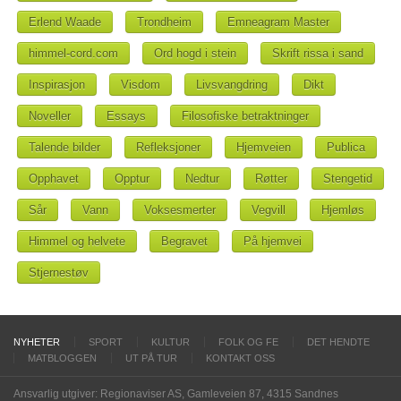
Erlend Waade
Trondheim
Emneagram Master
himmel-cord.com
Ord hogd i stein
Skrift rissa i sand
Inspirasjon
Visdom
Livsvangdring
Dikt
Noveller
Essays
Filosofiske betraktninger
Talende bilder
Refleksjoner
Hjemveien
Publica
Opphavet
Opptur
Nedtur
Røtter
Stengetid
Sår
Vann
Voksesmerter
Vegvill
Hjemløs
Himmel og helvete
Begravet
På hjemvei
Stjernestøv
NYHETER
SPORT
KULTUR
FOLK OG FE
DET HENDTE
MATBLOGGEN
UT PÅ TUR
KONTAKT OSS
Ansvarlig utgiver: Regionaviser AS, Gamleveien 87, 4315 Sandnes