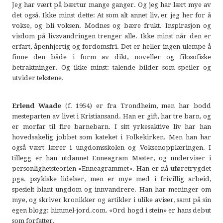
Jeg har vært på bærtur mange ganger. Og jeg har lært mye av
det også. Ikke minst dette: At som alt annet liv, er jeg her for å
vokse, og bli voksen. Modnes og bære frukt. Inspirasjon og
visdom på livsvandringen trenger alle. Ikke minst når den er
erfart, åpenhjertig og fordomsfri. Det er heller ingen ulempe å
finne den både i form av dikt, noveller og filosofiske
betraktninger. Og ikke minst: talende bilder som speiler og
utvider tekstene.
Erlend Waade
(f. 1954) er fra Trondheim, men har bodd
mesteparten av livet i Kristiansand. Han er gift, har tre barn, og
er morfar til fire barnebarn. I sitt yrkesaktive liv har han
hovedsakelig jobbet som kateket i Folkekirken. Men han har
også vært lærer i ungdomsskolen og Voksenopplæringen. I
tillegg er han utdannet Enneagram Master, og underviser i
personlighetsteorien «Enneagrammet». Han er nå uføretrygdet
pga. psykiske lidelser, men er mye med i frivillig arbeid,
spesielt blant ungdom og innvandrere. Han har meninger om
mye, og skriver kronikker og artikler i ulike aviser, samt på sin
egen blogg: himmel-jord.com. «Ord hogd i stein» er hans debut
som forfatter.