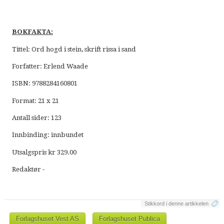
BOKFAKTA:
Tittel: Ord hogd i stein, skrift rissa i sand
Forfatter: Erlend Waade
ISBN: 9788284160801
Format: 21 x 21
Antall sider: 123
Innbinding: innbundet
Utsalgspris kr 329.00
Redaktør -
Stikkord i denne artikkelen
Forlagshuset Vest AS
Forlagshuset Publica