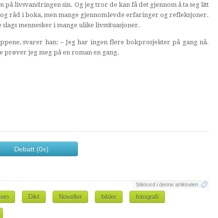
om på livsvandringen sin. Og jeg tror de kan få det gjennom å ta seg litt
ler og råd i boka, men mange gjennomlevde erfaringer og refleksjoner.
 slags mennesker i mange ulike livssituasjoner.
ppene, svarer han: – Jeg har ingen flere bokprosjekter på gang nå.
je prøver jeg meg på en roman en gang.
Debatt (0x)
Stikkord i denne artikkelen
tein
Dikt
Noveller
bilder
fotografi