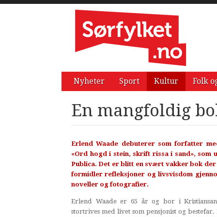
Nyheter
Sport
Kultur
Folk o
En mangfoldig bo
Erlend Waade debuterer som forfatter m
«Ord hogd i stein, skrift rissa i sand», som 
Publica. Det er blitt en svært vakker bok de
formidler refleksjoner og livsvisdom gjenno
noveller og fotografier.
Erlend Waade er 65 år og bor i Kristiansa
stortrives med livet som pensjonist og bestefar. I