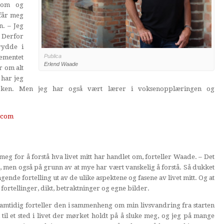
gdom og
 får meg
n. – Jeg
. Derfor
rydde i
Publica
jementet
Erlend Waade
r om alt
har jeg
kirken. Men jeg har også vært lærer i voksenopplæringen og
.com
meg for å forstå hva livet mitt har handlet om, forteller Waade. – Det
 men også på grunn av at mye har vært vanskelig å forstå. Så dukket
nde fortelling ut av de ulike aspektene og fasene av livet mitt. Og at
ortellinger, dikt, betraktninger og egne bilder.
Samtidig forteller den i sammenheng om min livsvandring fra starten
m til et sted i livet der mørket holdt på å sluke meg, og jeg på mange