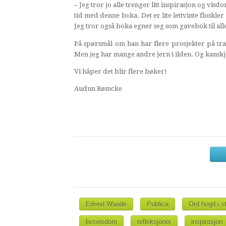
– Jeg tror jo alle trenger litt inspirasjon og visd
tid med denne boka. Det er lite lettvinte flosk
Jeg tror også boka egner seg som gavebok til alle
På spørsmål om han har flere prosjekter på tra
Men jeg har mange andre jern i ilden. Og kansk
Vi håper det blir flere bøker!
Audun Rømcke
Erlend Waade
Publica
Ord hogd i s
livsvisdom
refleksjoner
inspirasjon