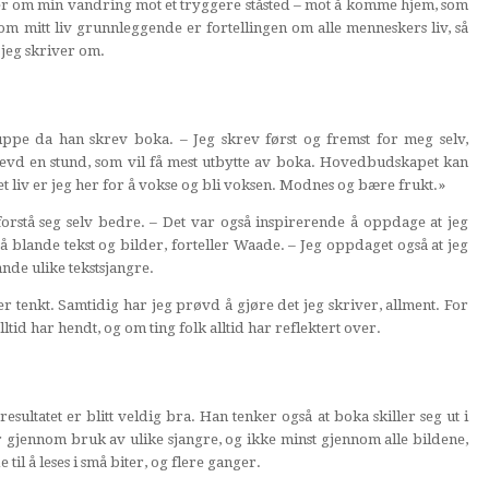
dler om min vandring mot et tryggere ståsted – mot å komme hjem, som
n om mitt liv grunnleggende er fortellingen om alle menneskers liv, så
 jeg skriver om.
pe da han skrev boka. – Jeg skrev først og fremst for meg selv,
 levd en stund, som vil få mest utbytte av boka. Hovedbudskapet kan
et liv er jeg her for å vokse og bli voksen. Modnes og bære frukt.»
orstå seg selv bedre. – Det var også inspirerende å oppdage at jeg
å blande tekst og bilder, forteller Waade. – Jeg oppdaget også at jeg
ande ulike tekstsjangre.
ler tenkt. Samtidig har jeg prøvd å gjøre det jeg skriver, allment. For
id har hendt, og om ting folk alltid har reflektert over.
resultatet er blitt veldig bra. Han tenker også at boka skiller seg ut i
gjennom bruk av ulike sjangre, og ikke minst gjennom alle bildene,
til å leses i små biter, og flere ganger.