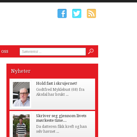
 oss
Nyheter
Hold fast i skrujernet!
Godtfred Myklebust (68) fra
Aksdal har brukt ...
Skriver seg gjennom livets
mørkeste time...
Da datteren fikk kreft og han
selv havnet ...