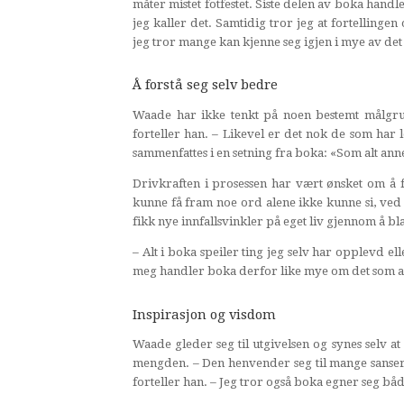
måter mistet fotfestet. Siste delen av boka han
jeg kaller det. Samtidig tror jeg at fortellinge
jeg tror mange kan kjenne seg igjen i mye av det
Å forstå seg selv bedre
Waade har ikke tenkt på noen bestemt målgrup
forteller han. – Likevel er det nok de som har
sammenfattes i en setning fra boka: «Som alt ann
Drivkraften i prosessen har vært ønsket om å f
kunne få fram noe ord alene ikke kunne si, ved 
fikk nye innfallsvinkler på eget liv gjennom å bl
– Alt i boka speiler ting jeg selv har opplevd el
meg handler boka derfor like mye om det som allt
Inspirasjon og visdom
Waade gleder seg til utgivelsen og synes selv at 
mengden. – Den henvender seg til mange sanser 
forteller han. – Jeg tror også boka egner seg både 