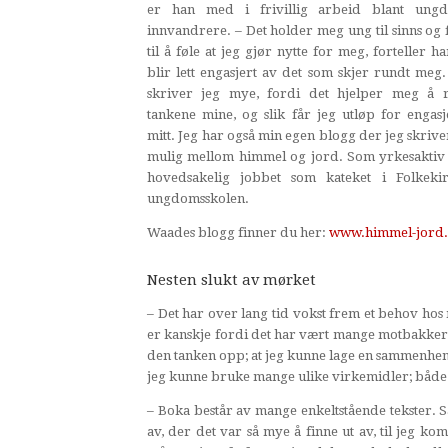
er han med i frivillig arbeid blant un
innvandrere. – Det holder meg ung til sinns og
til å føle at jeg gjør nytte for meg, forteller ha
blir lett engasjert av det som skjer rundt meg
skriver jeg mye, fordi det hjelper meg å 
tankene mine, og slik får jeg utløp for engas
mitt. Jeg har også min egen blogg der jeg skrive
mulig mellom himmel og jord. Som yrkesaktiv 
hovedsakelig jobbet som kateket i Folke
ungdomsskolen.
Waades blogg finner du her:
www.himmel-jord
Nesten slukt av mørket
– Det har over lang tid vokst frem et behov hos 
er kanskje fordi det har vært mange motbakker,
den tanken opp; at jeg kunne lage en sammenhenge
jeg kunne bruke mange ulike virkemidler; både f
– Boka består av mange enkeltstående tekster. 
av, der det var så mye å finne ut av, til jeg ko