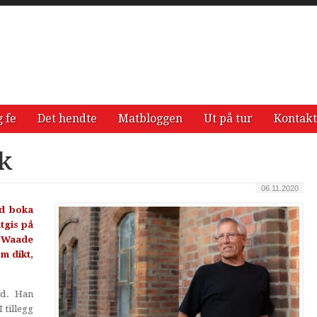
g fe
Det hendte
Matbloggen
Ut på tur
Kontakt
k
06.11.2020
ed boka
utgis på
r Waade
m dikt,
nd. Han
 tillegg