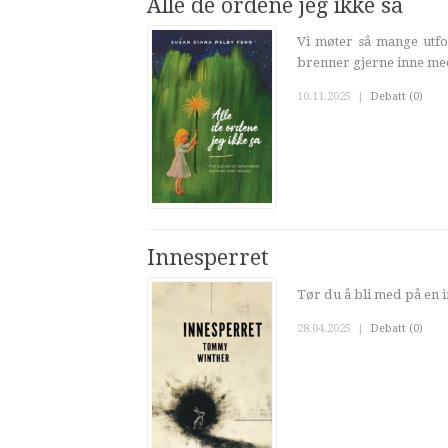
Alle de ordene jeg ikke sa
Vi møter så mange utford
brenner gjerne inne med
10.11.2025
|
Debatt (0)
Innesperret
Tør du å bli med på en i
28.04.2025
|
Debatt (0)