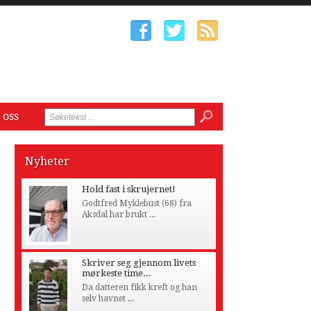
 oss
Nyheter
Hold fast i skrujernet!
Godtfred Myklebust (68) fra
Aksdal har brukt ...
Skriver seg gjennom livets
mørkeste time...
Da datteren fikk kreft og han
selv havnet ...