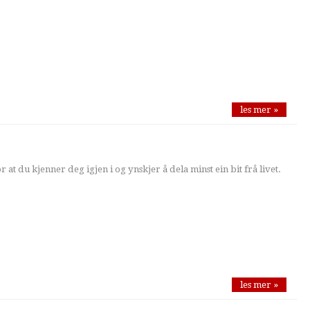
les mer »
r at du kjenner deg igjen i og ynskjer å dela minst ein bit frå livet.
les mer »