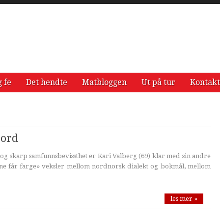
g fe
Det hendte
Matbloggen
Ut på tur
Kontakt
 ord
g skarp samfunnsbevissthet er Kari Valberg (69) klar med sin andre
ne får farge» veksler mellom nordnorsk dialekt og bokmål, mellom
les mer »