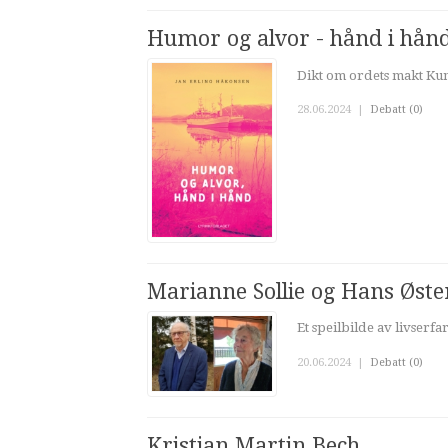
Humor og alvor - hånd i hån
Dikt om ordets makt Kun
28.06.2024
|
Debatt (0)
Marianne Sollie og Hans Øst
Et speilbilde av livserfa
20.06.2024
|
Debatt (0)
Kristian Martin Bech