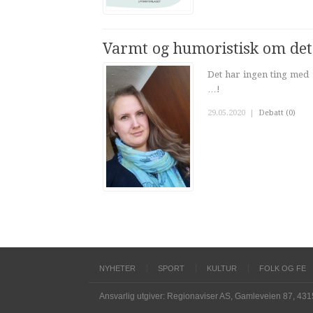
Varmt og humoristisk om det
Det har ingen ting med 
…!
29.05.2020
|
Debatt (0)
NYHETER
SPORT
KULTUR
FOLK OG FE
Ansvarlig utgiver: Regionaviser AS, Gamleveien 87, 43