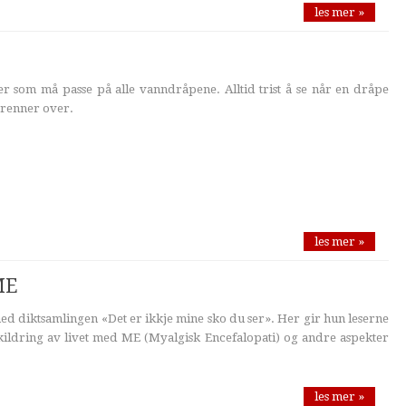
les mer »
er som må passe på alle vanndråpene. Alltid trist å se når en dråpe
t renner over.
les mer »
ME
ed diktsamlingen «Det er ikkje mine sko du ser». Her gir hun leserne
kildring av livet med ME (Myalgisk Encefalopati) og andre aspekter
les mer »