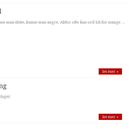
d
ne man slette, kunne man angre. Altfor ofte kan ord bli for mange …
les mer »
eng
ringer
les mer »