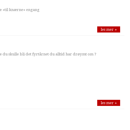
re «til knærne» engang
les mer »
je du skulle bli det fyrtårnet du alltid har drøymt om ?
les mer »