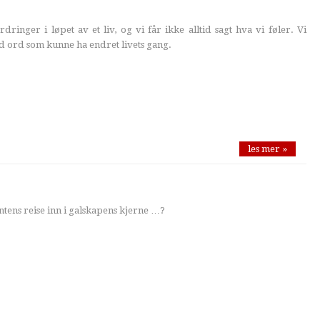
ringer i løpet av et liv, og vi får ikke alltid sagt hva vi føler. Vi
 ord som kunne ha endret livets gang.
les mer »
ntens reise inn i galskapens kjerne …?