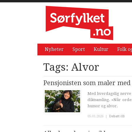
Nyheter
Sport
Kultur
Folk o
Tags: Alvor
Pensjonisten som maler med
Med hverdagslig nerve o
diktsamling. «Når orde
humor og alvor.
05.01.2026
|
Debatt (0)