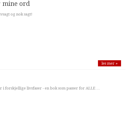
r mine ord
lvsagt og nok sagt!
les mer »
i forskjellige livsfaser - en bok som passer for ALLE …