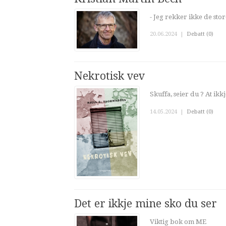
- Jeg rekker ikke de sto
20.06.2024
|
Debatt (0)
Nekrotisk vev
Skuffa, seier du ? At ikk
14.05.2024
|
Debatt (0)
Det er ikkje mine sko du ser
Viktig bok om ME