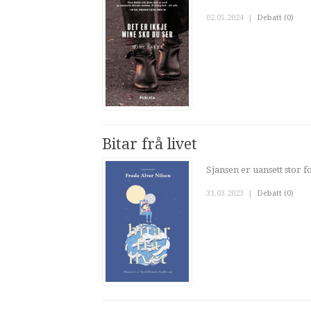
02.05.2024
|
Debatt (0)
Bitar frå livet
Sjansen er uansett stor fo
31.03.2023
|
Debatt (0)