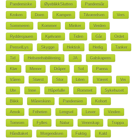
Pandemiske
ØyeblikkSlutten
Pandemiår
Kroken
Doen
Kampen
Tilværelsen
Vers
Sommeren
Kommer
Minker
Verden
Ryddesjauen
Kjølvann
Tiden
Går
Ordet
PenselLys
Skygge
Hektisk
Herlig
Tanker
Tid
Helserehabilitering
JA
Galskapens
Klør
Minner
Dråper
Sol
Panna
Våren
Størst
Stor
Liten
Været
Vei
Ute
Inne
Håpefulle
Rommet
Sykehuset
Blikk
Måneskinn
Pandemien
Kohort
Amok
Friheten
Lengsel
Lever
Vinden
Tomrom
Fylles
Natur
Vennskap
Trappa
Håndtaket
Morgendisen
Fuktig
Kald