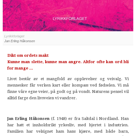
Lyrikkforlaget
Jan Erling Håkonsen
Dikt om ordets makt
Kunne man slette, kunne man angre. Altfor ofte kan ord bli
for mange …
Livet består av et mangfold av opplevelser og veivalg. Vi
mennesker får verken kart eller kompass ved fødselen. Vi må
finne våre egne veier, på godt og på vondt. Naturens pensel vil
alltid farge den livsveien vi vandrer.
Jan Erling Håkonsen
(f. 1948) er fra Saltdal i Nordland. Han
har hatt et innholdsrikt yrkesliv, med hjertet i industrien.
Familien har velsignet ham hans kjære, med både barn,