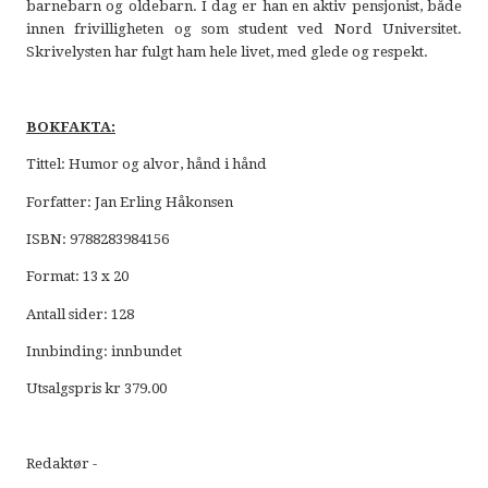
barnebarn og oldebarn. I dag er han en aktiv pensjonist, både
innen frivilligheten og som student ved Nord Universitet.
Skrivelysten har fulgt ham hele livet, med glede og respekt.
BOKFAKTA:
Tittel: Humor og alvor, hånd i hånd
Forfatter: Jan Erling Håkonsen
ISBN: 9788283984156
Format: 13 x 20
Antall sider: 128
Innbinding: innbundet
Utsalgspris kr 379.00
Redaktør -