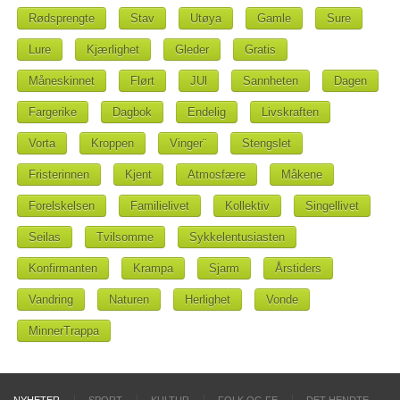
Rødsprengte
Stav
Utøya
Gamle
Sure
Lure
Kjærlighet
Gleder
Gratis
Måneskinnet
Flørt
JUl
Sannheten
Dagen
Fargerike
Dagbok
Endelig
Livskraften
Vorta
Kroppen
Vinger¨
Stengslet
Fristerinnen
Kjent
Atmosfære
Måkene
Forelskelsen
Familielivet
Kollektiv
Singellivet
Seilas
Tvilsomme
Sykkelentusiasten
Konfirmanten
Krampa
Sjarm
Årstiders
Vandring
Naturen
Herlighet
Vonde
MinnerTrappa