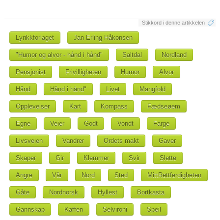
Stikkord i denne artikkelen
Lyrikkforlaget
Jan Erling Håkonsen
"Humor og alvor - hånd i hånd"
Saltdal
Nordland
Pensjonist
Frivilligheten
Humor
Alvor
Hånd
Hånd i hånd"
Livet
Mangfold
Opplevelser
Kart
Kompass
Fædseøem
Egne
Veier
Godt
Vondt
Farge
Livsveien
Vandrer
Ordets makt
Gaver
Skaper
Gir
Klemmer
Svir
Slette
Angre
Vår
Nord
Sted
MittRettferdigheten
Gåte
Nordnorsk
Hyllest
Bortkasta
Gannskap
Kaffen
Selvironi
Speil