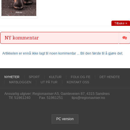
Tilbake »
NY kommentar
Artikkelen er ennå ikke lagt til noen kommentar ... Bli den første til å gjøre det.
NYHETER
SPORT
KULTUR
FOLK OG FE
DET HENDTE
MATBLOGGEN
UT PÅ TUR
KONTAKT OSS
Ansvarlig utgiver: Regionaviser AS, Gamleveien 87, 4315 Sandnes
Tlf. 51961240
Fax. 51961251
tips@regionaviser.no
PC version