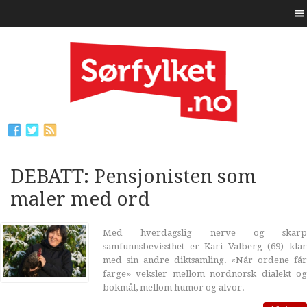
DEBATT: Pensjonisten som
maler med ord
Med hverdagslig nerve og skarp
samfunnsbevissthet er Kari Valberg (69) klar
med sin andre diktsamling. «Når ordene får
farge» veksler mellom nordnorsk dialekt og
bokmål, mellom humor og alvor.