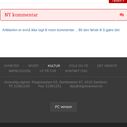
Tilbake »
NY kommentar
Artikkelen er ennå ikke lagt til noen kommentar ... Bli den første til å gjøre det.
NYHETER
SPORT
KULTUR
FOLK OG FE
DET HENDTE
MATBLOGGEN
UT PÅ TUR
KONTAKT OSS
Ansvarlig utgiver: Regionaviser AS, Gamleveien 87, 4315 Sandnes
Tlf. 51961240
Fax. 51961251
tips@regionaviser.no
PC version