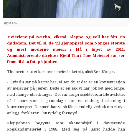
Kjetil Thu
Meieriene på Nærbø, Vikeså, Kleppe og Voll har fått sin
dødsdom. Det vil si, de vil gjenoppstå som Norges største
og mest moderne meieri i Hå i løpet av 2011.
Administrerende direktør Kjetil Thu i Tine Meieriet sør ser
fram til å ta fatt på jobben.
Thu bretter ut et kart over meieririket sitt, altså Sør-Norge,
- Hvis du ser på kartet her, så ser du at det er en konsentrasjon
av meierier på Jæren. Dette er en sak vi har jobbet med lenge,
med mange utredninger. Det var forprosjektet som ble avsluttet
nå i mars som la grunnlaget for en endelig beslutning i
konsernstyret. Dermed har vi nå fått et endelig vedtak om et nytt
anlegg, forklarer Thu tydelig fornøyd.
Kleppebuen begynte som økonomisjef i daværende
Rogalandsmeieriet i 1988. Med seg på lasset hadde han