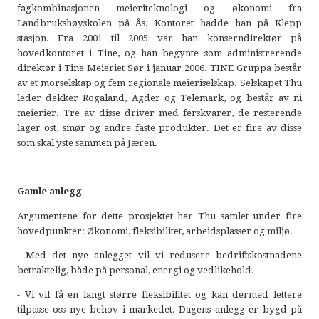
fagkombinasjonen meieriteknologi og økonomi fra
Landbrukshøyskolen på Ås. Kontoret hadde han på Klepp
stasjon. Fra 2001 til 2005 var han konserndirektør på
hovedkontoret i Tine, og han begynte som administrerende
direktør i Tine Meieriet Sør i januar 2006. TINE Gruppa består
av et morselskap og fem regionale meieriselskap. Selskapet Thu
leder dekker Rogaland, Agder og Telemark, og består av ni
meierier. Tre av disse driver med ferskvarer, de resterende
lager ost, smør og andre faste produkter. Det er fire av disse
som skal yste sammen på Jæren.
Gamle anlegg
Argumentene for dette prosjektet har Thu samlet under fire
hovedpunkter: Økonomi, fleksibilitet, arbeidsplasser og miljø.
- Med det nye anlegget vil vi redusere bedriftskostnadene
betraktelig, både på personal, energi og vedlikehold.
- Vi vil få en langt større fleksibilitet og kan dermed lettere
tilpasse oss nye behov i markedet. Dagens anlegg er bygd på