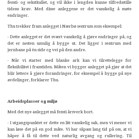
femti- og sekstitallet, og vil ikke i lengden kunne tilfredsstille
tidens krav. Med disse anleggene er det vanskelig å møte
endringer.
Thu trekker fram anlegget i Nærbø sentrum som eksempel:
- Dette anlegget er det svært vanskelig å gjøre endringer på, og
det er nesten umulig å bygge ut. Det ligger i sentrum med
jernbane på èn side og vei på den andre.
- Når vi starter med blanke ark kan vi tilrettelegge for
fleksibilitet i framtiden. Måten vi bygger anlegget på gjør at det
blir lettere å gjøre forandringer, for eksempel å bygge på nye
avdelinger, forklarer Thu.
Arbeidsplasser og miljø
Med det nye anlegget må femti årsverk bort.
- I utgangspunktet er dette en litt vanskelig sak, men vi mener vi
kan løse det på en god måte. Vi har såpass lang tid på oss, at vi
håper å få til dette ved naturlig avgang og rullering. Til