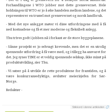
Forhandlingene i WTO jobber mot dette grensevernet. Hele
holdningen til WTO er jo å øke handelen mellom landene, og det
representerer en trussel mot grensevernet og norsk landbruk.
- Med det nye anlegget møter vi disse utfordringene med å få
ned kostnadene og få et mer moderne og fleksibelt anlegg.
Thu trives godt i jobben nå i forkant av de store byggeplanene.
- Sånne prosjekt er jo selvsagt krevende, men det er en utrolig
spennende utfordring å få være med, og i tillegg ha ansvaret for
det. Jeg synes TINE er et veldig spennende selskap, ikke minst på
produktutvikling, sier Thu.
- Vi satser på å utvikle de rette produktene for framtiden, og å
være konkurransedyktige, avslutter meierisjefen for Sør-
Norge.
Redaktør -
Stikkord i denne artikkelen