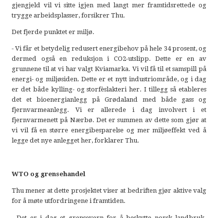
gjengjeld vil vi sitte igjen med langt mer framtidsrettede og
trygge arbeidsplasser, forsikrer Thu.
Det fjerde punktet er miljø.
- Vi får et betydelig redusert energibehov på hele 34 prosent, og
dermed også en reduksjon i CO2-utslipp. Dette er en av
grunnene til at vi har valgt Kviamarka. Vi vil få til et samspill på
energi- og miljøsiden. Dette er et nytt industriområde, og i dag
er det både kylling- og storfèslakteri her. I tillegg så etableres
det et bioenergianlegg på Grødaland med både gass og
fjernvarmeanlegg. Vi er allerede i dag involvert i et
fjernvarmenett på Nærbø. Det er summen av dette som gjør at
vi vil få en større energibesparelse og mer miljøeffekt ved å
legge det nye anlegget her, forklarer Thu.
WTO og grensehandel
Thu mener at dette prosjektet viser at bedriften gjør aktive valg
for å møte utfordringene i framtiden.
- Det er i dag et grensevern for å beskytte norsk landbruk.