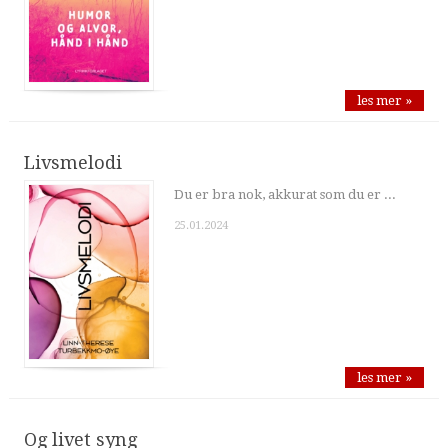
les mer »
Livsmelodi
Du er bra nok, akkurat som du er ...
25.01.2024
les mer »
Og livet syng