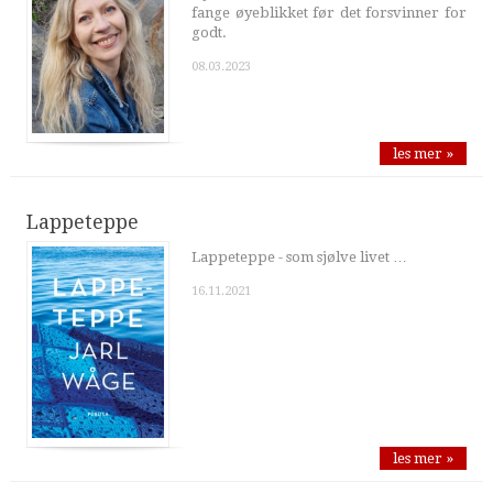
fange øyeblikket før det forsvinner for
godt.
08.03.2023
les mer »
Lappeteppe
Lappeteppe - som sjølve livet …
16.11.2021
les mer »