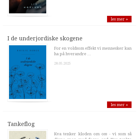
les mer »
I de underjordiske skogene
For en voldsom effekt vi mennesker kan
ha på hverandre …
28.05.2025
les mer »
Tankeflog
Kva tenker kloden om oss - vi som så