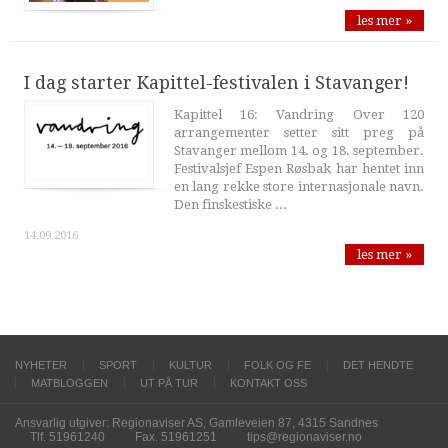
les mer »
I dag starter Kapittel-festivalen i Stavanger!
Kapittel 16: Vandring Over 120
arrangementer setter sitt preg på
Stavanger mellom 14. og 18. september.
Festivalsjef Espen Røsbak har hentet inn
en lang rekke store internasjonale navn.
Den finskestiske ...
14.09.2016
les mer »
NYHETER
SPORT
KULTUR
FOLK OG FE
DET HENDTE
MATBLOGGEN
UT PÅ TUR
KONTAKT OSS
Ansvarlig utgiver: Regionaviser AS, Gamleveien 87, 4315 Sandnes
Tlf. 51961240
Fax. 51961251
tips@regionaviser.no