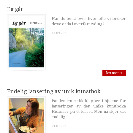
Eg går
Har du tenkt over hvor ofte vi bruker
desse orda i overført tyding?
13.09.2021
les mer »
Endelig lansering av unik kunstbok
Pandemien stakk kjepper i hjulene for
lanseringen av den unike kunstboka
Historier på et lerret. Men nå skjer det
endelig!
21.07.2021