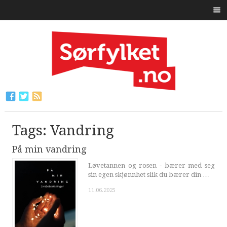
Tags: Vandring
På min vandring
Løvetannen og rosen - bærer med seg
sin egen skjønnhet slik du bærer din …
11.06.2025