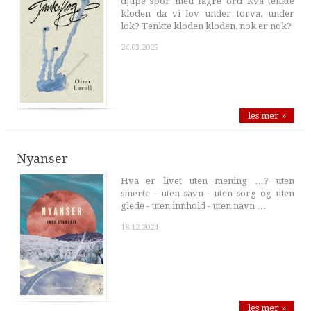
djupe spor med fagre ord Kva tenkte
kloden da vi lov under torva, under
lok? Tenkte kloden kloden, nok er nok?
24.03.2025
les mer »
Nyanser
Hva er livet uten mening …? uten
smerte - uten savn - uten sorg og uten
glede - uten innhold - uten navn …
18.12.2024
les mer »