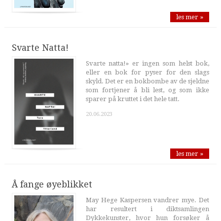
les mer »
Svarte Natta!
Svarte natta!» er ingen som helst bok,
eller en bok for pyser for den slags
skyld. Det er en bokbombe av de sjeldne
som fortjener å bli lest, og som ikke
sparer på kruttet i det hele tatt.
20.06.2023
les mer »
Å fange øyeblikket
May Hege Kaspersen vandrer mye. Det
har resultert i diktsamlingen
Dykkekunster, hvor hun forsøker å