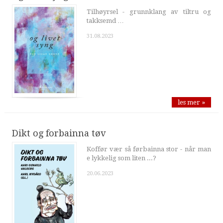
Tilhøyrsel - grunnklang av tiltru og
takksemd …
31.08.2023
les mer »
Dikt og forbainna tøv
Koffør vær så førbainna stor - når man
e lykkelig som liten ...?
20.06.2023