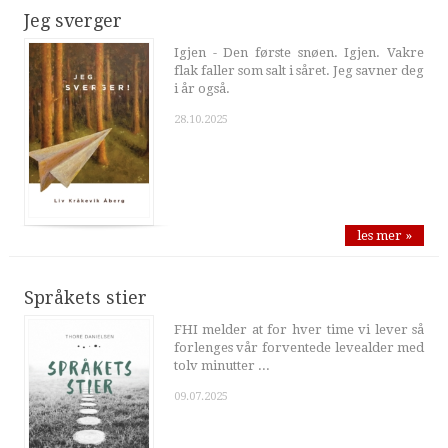
Jeg sverger
Igjen - Den første snøen. Igjen. Vakre
flak faller som salt i såret. Jeg savner deg
i år også.
28.10.2025
les mer »
Språkets stier
FHI melder at for hver time vi lever så
forlenges vår forventede levealder med
tolv minutter ...
09.07.2025