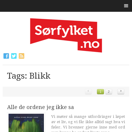
Tags: Blikk
‹
›
1
2
Alle de ordene jeg ikke sa
Vi møter så mange utfordringer i løpet
av et liv, og vi får ikke alltid sagt hva vi
føler. Vi brenner gjerne inne med ord