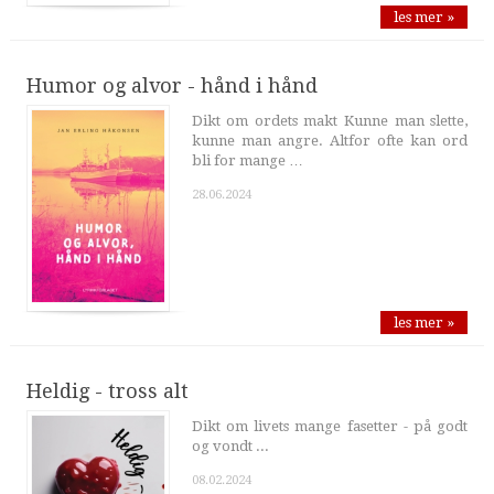
les mer »
Humor og alvor - hånd i hånd
Dikt om ordets makt Kunne man slette,
kunne man angre. Altfor ofte kan ord
bli for mange …
28.06.2024
les mer »
Heldig - tross alt
Dikt om livets mange fasetter - på godt
og vondt ...
08.02.2024