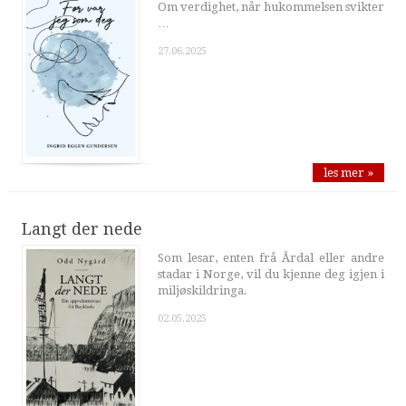
Om verdighet, når hukommelsen svikter
…
27.06.2025
les mer »
Langt der nede
Som lesar, enten frå Årdal eller andre
stadar i Norge, vil du kjenne deg igjen i
miljøskildringa.
02.05.2025