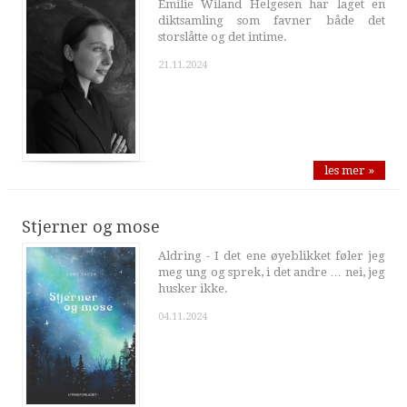
Emilie Wiland Helgesen har laget en
diktsamling som favner både det
storslåtte og det intime.
21.11.2024
les mer »
Stjerner og mose
Aldring - I det ene øyeblikket føler jeg
meg ung og sprek, i det andre … nei, jeg
husker ikke.
04.11.2024