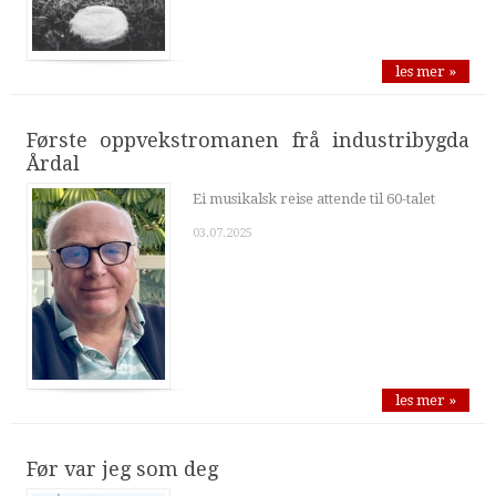
les mer »
Første oppvekstromanen frå industribygda
Årdal
Ei musikalsk reise attende til 60-talet
03.07.2025
les mer »
Før var jeg som deg