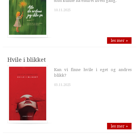
som kunne ha endret livets gang.
10.11.2025
les mer »
Hvile i blikket
Kan vi finne hvile i eget og andres
blikk?
03.11.2025
les mer »