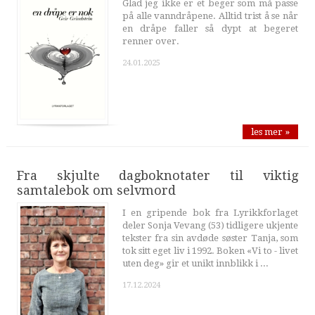
Glad jeg ikke er et beger som må passe
på alle vanndråpene. Alltid trist å se når
en dråpe faller så dypt at begeret
renner over.
24.01.2025
les mer »
Fra skjulte dagboknotater til viktig
samtalebok om selvmord
I en gripende bok fra Lyrikkforlaget
deler Sonja Vevang (53) tidligere ukjente
tekster fra sin avdøde søster Tanja, som
tok sitt eget liv i 1992. Boken «Vi to - livet
uten deg» gir et unikt innblikk i ...
17.12.2024