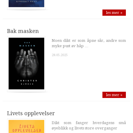
les mer »
Bak masken
Noen dikt er som åpne sår, andre som
myke pust av håp …
28.05.2025
les mer »
Livets opplevelser
Dikt som fanger hverdagens små
øyeblikk og livets store overganger