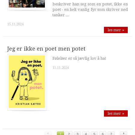
beskriver han seg som en potet, ikke en
poet - en helt vanlig fyr som skriver ned
tanker ...
15.11.2024
les mer »
Jeg er ikke en poet men potet
Følelser er så jævlig lov å ha!
15.11.2024
les mer »
‹
›
1
2
3
4
5
6
7