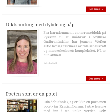
les mer »
Diktsamling med dybde og håp
Fra barndommen i en terrasseblokk på
Rykkinn til et småbruk i idylliske
Gudbrandsdalen har Jeanette Weflen
alltid latt seg fascinere av følelsenes kraft
og menneskesinnets kompleksitet. Nå er
hun aktuell ...
22.11.2024
les mer »
Poeten som er en potet
I sin debutbok «Jeg er ikke en poet, men
potet» tar Kristian Lorang Sætre leserne
med inn i sin unike verden. Selv