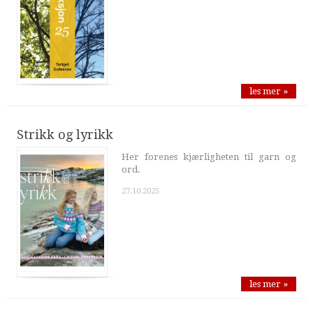
les mer »
Strikk og lyrikk
Her forenes kjærligheten til garn og
ord.
27.10.2025
les mer »