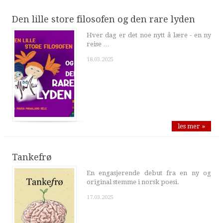
Den lille store filosofen og den rare lyden
Hver dag er det noe nytt å lære - en ny
reise …
18.03.2025
les mer »
Tankefrø
En engasjerende debut fra en ny og
original stemme i norsk poesi.
17.03.2025