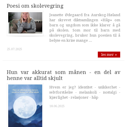
Poesi om skolevegring
Jeanette Ødegaard fra Aurskog-Høland
har skrevet diktsamlingen «Håp» om
barn og ungdom som ikke klarer å gå
på skolen. Som mor til barn med
skolevegring, bruker hun poesien til å
belyse en krise mange ...
25.07.2025
les mer »
Hun var akkurat som månen - en del av
henne var alltid skjult
Hvem er jeg? identitet - usikkerhet -
selvforståelse - melankoli - nostalgi -
kjærlighet - relasjoner - håp
18.06.2025