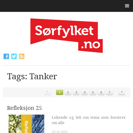
Tags: Tanker
‹
›
1
2
3
4
5
6
7
Refleksjon 25
Lekende og lett om tema som berører
oss alle
29.10.2025