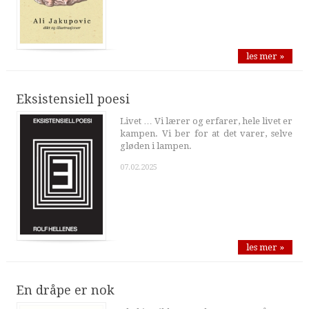
les mer »
Eksistensiell poesi
Livet … Vi lærer og erfarer, hele livet er
kampen. Vi ber for at det varer, selve
gløden i lampen.
07.02.2025
les mer »
En dråpe er nok