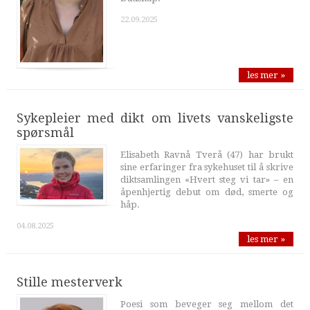
22.09.2025
les mer »
Sykepleier med dikt om livets vanskeligste
spørsmål
Elisabeth Ravnå Tverå (47) har brukt
sine erfaringer fra sykehuset til å skrive
diktsamlingen «Hvert steg vi tar» – en
åpenhjertig debut om død, smerte og
håp.
04.08.2025
les mer »
Stille mesterverk
Poesi som beveger seg mellom det