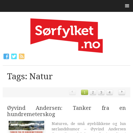
Tags: Natur
‹
›
1
2
3
4
Øyvind Andersen: Tanker fra en
hundremeterskog
Naturen, de små øyeblikkene og lun
sørlandshumor – Øyvind Andersen