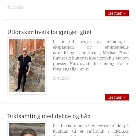
11.12.2024
les mer »
Utforsker livets forgjengelighet
I en tid preget av teknologisk
ekspansjon og eksistensielle
utfordringer har kirurg Michael Hovi
funnet sitt kunstneriske uttrykk gjennom
poesien. Hans nyeste diktsamling, «Alt er
forgjengelig», er et ...
25.11.2024
les mer »
Diktsamling med dybde og håp
Fra barndommen i en terrasseblokk på
Rykkinn til et småbruk i idylliske