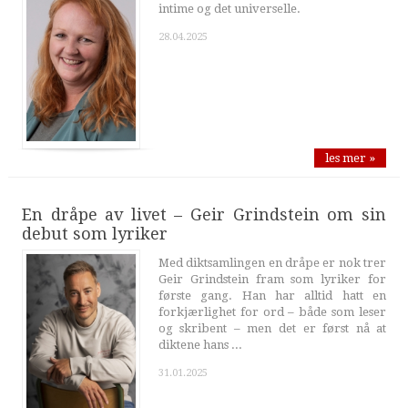
intime og det universelle.
28.04.2025
les mer »
En dråpe av livet – Geir Grindstein om sin
debut som lyriker
Med diktsamlingen en dråpe er nok trer
Geir Grindstein fram som lyriker for
første gang. Han har alltid hatt en
forkjærlighet for ord – både som leser
og skribent – men det er først nå at
diktene hans ...
31.01.2025