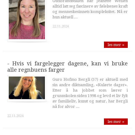
Gudbrandsdalen har Jeanette Weflen
alltid latt seg fascinere av følelsenes kraft
og menneskesinnets kompleksitet. Nå er
hun aktuell ...
22.11.2024
les mer »
- Hvis vi fargelegger dagene, kan vi bruke
alle regnbuens farger
Guro Hofmo Bergli (57) er aktuell med
sin andre diktsamling, «Kulørte dager».
Etter å ha jobbet som lærer i
grunnskolen siden 1998 og levd et liv fylt
av familieliv, kunst og natur, har Bergli
nå for alvor ...
22.11.2024
les mer »