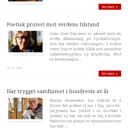
les mer »
Poetisk protest mot verdens tilstand
Anne Guri Digranes er aktuell med sin
tredje diktsamling på Lyrikkforlaget.
Den har tittelen «Gjerninger». I boken
retter hun et kritisk blikk mot samtidens
miljøødeleggelser og krigføring. Med
en kombinasjon ...
23.01.2025
les mer »
Har trygget samfunnet i hundrevis av år
Mange mennesker har bidratt til å
forme det politiet vi har i dag. Jørn-Kr.
Jørgensen har jobbet i en årrekke i
politiet og har tatt mål av seg å fortelle
historien om mange av menneskene som
har stått ...