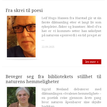
Fra skrei til poesi
Leif Hugo Hansen fra Harstad gir ut sin
første diktsamling etter et langt liv som
sykepleier, fisker og kunstner. Med «Fra
hav er vi kommet» setter han søkelyset
på naturens egenverdi i en tid preget av
...
22.09.2025
les mer »
Beveger seg fra bibliotekets stillhet til
naturens hemmeligheter
Sigrid Nesland debuterer med
diktsamlingen «Svalenes hemmelighet» –
en poetisk reise gjennom årets gang
hvor naturen åpenbarer sine skjulte
budskap.