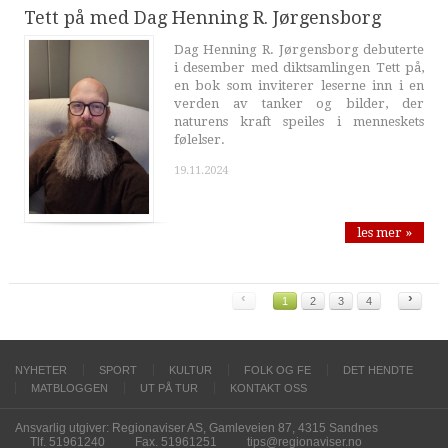
Tett på med Dag Henning R. Jørgensborg
Dag Henning R. Jørgensborg debuterte
i desember med diktsamlingen Tett på,
en bok som inviterer leserne inn i en
verden av tanker og bilder, der
naturens kraft speiles i menneskets
følelser.
19.11.2024
les mer »
‹
›
1
2
3
4
NYHETER
SPORT
KULTUR
FOLK OG FE
DET HENDTE
MATBLOGGEN
UT PÅ TUR
KONTAKT OSS
Ansvarlig utgiver: Regionaviser AS, Gamleveien 87, 4315 Sandnes
Tlf. 51961240
Fax. 51961251
tips@regionaviser.no