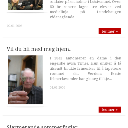
soldater på en holme i Lutsivannet. Over
60 år senere lager tre elever ved
medielinja på Lundehaugen
videregående ...
02.01.2006
les mer »
Vil du bli med meg hjem..
I 1841 annonserer en dame i den
engelske avisa Times. Hun ønsker å få
tilsendt brukte frimerker til å tapetsere
rommet sitt. Verdens første
frimerkesamler har gitt seg til kje...
01.01.2006
les mer »
Sjarmerande sommerfuglar