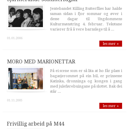
Jentebandet Killing Butterflies har halde
saman sidan i fjor sommar og øver i
desse dagar til Ungdommens
Kulturmønstring 4. februar. Tekstane
varierer frå å vere barnslege til å ...
01.01.2006
les mer »
MORO MED MARIONETTAR
På ei scene som er så lita at ho får plass i
bagasjerommet på ein bil, er prinsesse
Katinka, dronninga og kongen i gang
med juleførebuingane på slottet. Bak dei
står ...
01.11.2005
les mer »
Frivillig arbeid på M44