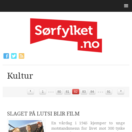
Kultur
‹
›
1
80
81
82
83
84
91
SLAGET PÅ LUTSI BLIR FILM
En vårdag i 1945 kjemper to unge
motstandsmenn for livet mot 300 tyske