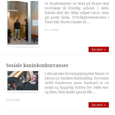
31 kvadratmeter av M44 på Bryne skal
overlatast til frivillig arbeid. I dette
lokalet skal der ikkje seljast varer, men
gis gratis hjelp. Frivillighetssentralen i
Time blir første i landet til ...
01.11.2005
les mer »
Sosiale kaninkonkurranser
I den jærske foreningsjungelen finner vi
Jæren og Sandnes Kaninalslag. Formann
Arild Gundersen synes kaninavl er en
sosial og hyggelig hobby for både stor
og liten. Han skulle gjerne fått ...
01.09.2005
les mer »