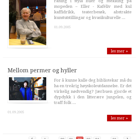
råning i styla biler og mekking på
mopeden – Eller - Kaféliv med kul
kaffidrikk, teaterbesøk, abstrakte
kunstutstillingar og kvasikulturelle ...
01.09.2005
les mer »
Mellom permer og hyller
For å kunne kalle deg bibliotekar må du
ha en treårig høyskoleutdannelse. Er det
virkelig nødvendig? Jærbuen gjorde et
dypdykk i den litterære jungelen, og
traff folk ...
01.09.2005
les mer »
‹
›