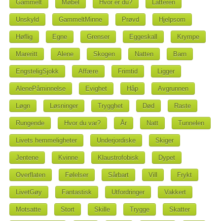
Gammelt
Møbel
Hvor er du?
Latteren
Unskyld
GammeltMinne
Prøvd
Hjelpsom
Høflig
Egne
Grenser
Eggeskall
Krympe
Mareritt
Alene
Skogen
Natten
Barn
EngsteligSjokk
Affære
Frimtid
Ligger
AlenePåminnelse
Evighet
Håp
Avgrunnen
Løgn
Løsninger
Trygghet
Død
Raste
Rungende
Hvor du var?
År
Natt
Tunnelen
Livets hemmeligheter
Underjordiske
Skiger
Jentene
Kvinne
Klaustrofobisk
Dypet
Overflaten
Følelser
Sårbart
Vill
Frykt
LivetGøy
Fantastisk
Utfordringer
Vakkert
Motsatte
Stort
Skille
Trygge
Skatter