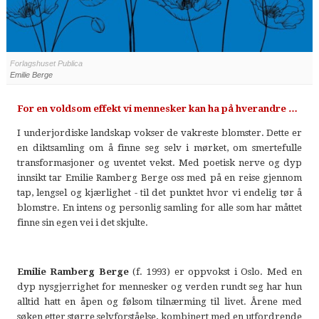
Forlagshuset Publica
Emilie Berge
For en voldsom effekt vi mennesker kan ha på hverandre …
I underjordiske landskap vokser de vakreste blomster. Dette er
en diktsamling om å finne seg selv i mørket, om smertefulle
transformasjoner og uventet vekst. Med poetisk nerve og dyp
innsikt tar Emilie Ramberg Berge oss med på en reise gjennom
tap, lengsel og kjærlighet - til det punktet hvor vi endelig tør å
blomstre. En intens og personlig samling for alle som har måttet
finne sin egen vei i det skjulte.
Emilie Ramberg Berge
(f. 1993) er oppvokst i Oslo. Med en
dyp nysgjerrighet for mennesker og verden rundt seg har hun
alltid hatt en åpen og følsom tilnærming til livet. Årene med
søken etter større selvforståelse, kombinert med en utfordrende