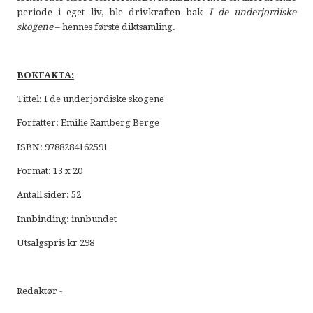
periode i eget liv, ble drivkraften bak
I de underjordiske
skogene
– hennes første diktsamling.
BOKFAKTA:
Tittel: I de underjordiske skogene
Forfatter: Emilie Ramberg Berge
ISBN: 9788284162591
Format: 13 x 20
Antall sider: 52
Innbinding: innbundet
Utsalgspris kr 298
Redaktør -