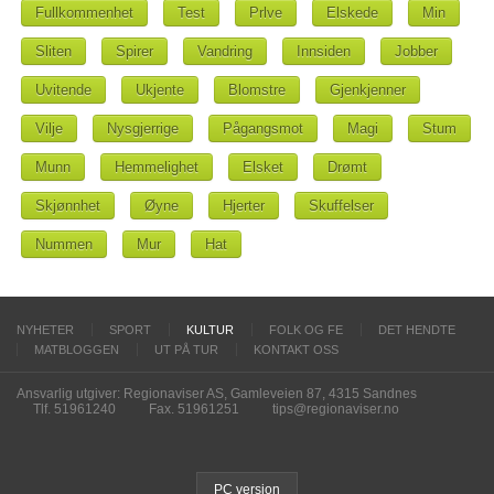
Fullkommenhet
Test
Prlve
Elskede
Min
Sliten
Spirer
Vandring
Innsiden
Jobber
Uvitende
Ukjente
Blomstre
Gjenkjenner
Vilje
Nysgjerrige
Pågangsmot
Magi
Stum
Munn
Hemmelighet
Elsket
Drømt
Skjønnhet
Øyne
Hjerter
Skuffelser
Nummen
Mur
Hat
NYHETER
SPORT
KULTUR
FOLK OG FE
DET HENDTE
MATBLOGGEN
UT PÅ TUR
KONTAKT OSS
Ansvarlig utgiver: Regionaviser AS, Gamleveien 87, 4315 Sandnes
Tlf. 51961240
Fax. 51961251
tips@regionaviser.no
PC version