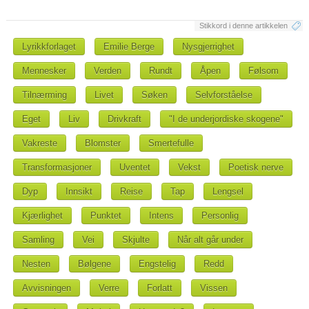
Stikkord i denne artikkelen
Lyrikkforlaget
Emilie Berge
Nysgjerrighet
Mennesker
Verden
Rundt
Åpen
Følsom
Tilnærming
Livet
Søken
Selvforståelse
Eget
Liv
Drivkraft
"I de underjordiske skogene"
Vakreste
Blomster
Smertefulle
Transformasjoner
Uventet
Vekst
Poetisk nerve
Dyp
Innsikt
Reise
Tap
Lengsel
Kjærlighet
Punktet
Intens
Personlig
Samling
Vei
Skjulte
Når alt går under
Nesten
Bølgene
Engstelig
Redd
Avvisningen
Verre
Forlatt
Vissen