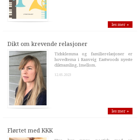
les mer »
Dikt om krevende relasjoner
Tidsklemma og familierelasjoner er
hovedtema i Ranveig Eastwoods nyeste
diktsamling, Imellom.
12.05.2023
les mer »
Flørtet med KKK