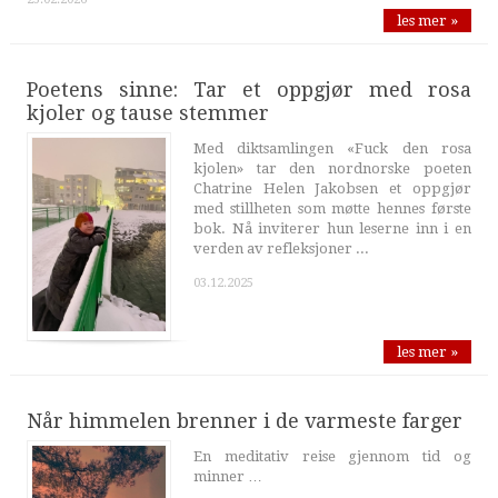
les mer »
Poetens sinne: Tar et oppgjør med rosa
kjoler og tause stemmer
Med diktsamlingen «Fuck den rosa
kjolen» tar den nordnorske poeten
Chatrine Helen Jakobsen et oppgjør
med stillheten som møtte hennes første
bok. Nå inviterer hun leserne inn i en
verden av refleksjoner ...
03.12.2025
les mer »
Når himmelen brenner i de varmeste farger
En meditativ reise gjennom tid og
minner …