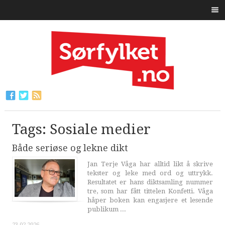
Tags: Sosiale medier
Både seriøse og lekne dikt
Jan Terje Våga har alltid likt å skrive
tekster og leke med ord og uttrykk.
Resultatet er hans diktsamling nummer
tre, som har fått tittelen Konfetti. Våga
håper boken kan engasjere et lesende
publikum ...
23.02.2026