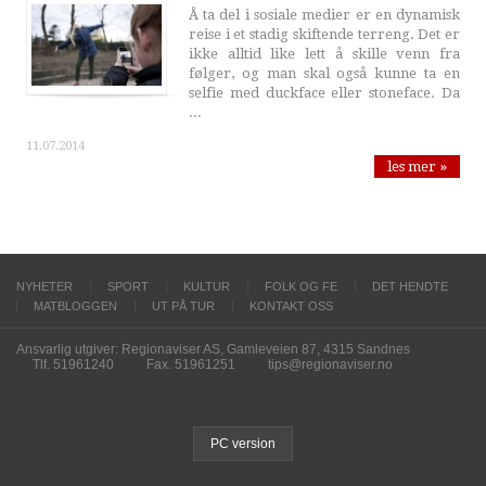
Å ta del i sosiale medier er en dynamisk
reise i et stadig skiftende terreng. Det er
ikke alltid like lett å skille venn fra
følger, og man skal også kunne ta en
selfie med duckface eller stoneface. Da
...
11.07.2014
les mer »
NYHETER
SPORT
KULTUR
FOLK OG FE
DET HENDTE
MATBLOGGEN
UT PÅ TUR
KONTAKT OSS
Ansvarlig utgiver: Regionaviser AS, Gamleveien 87, 4315 Sandnes
Tlf. 51961240
Fax. 51961251
tips@regionaviser.no
PC version