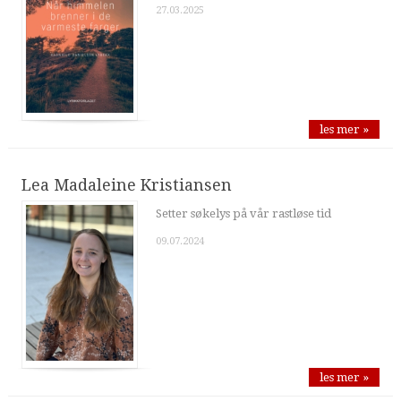
27.03.2025
les mer »
Lea Madaleine Kristiansen
Setter søkelys på vår rastløse tid
09.07.2024
les mer »