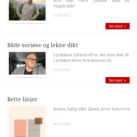
Hva kan være poetisk med en
regnfrakk?
13.09.2022
les mer »
Både seriøse og lekne dikt
Lyrikkens lykketreff er det som skal til.
Lyrikken lever hvis leseren vil.
13.09.2022
les mer »
Rette linjer
Boken, luftig eller liketil, lever hvis vi vil
…
06.09.2022