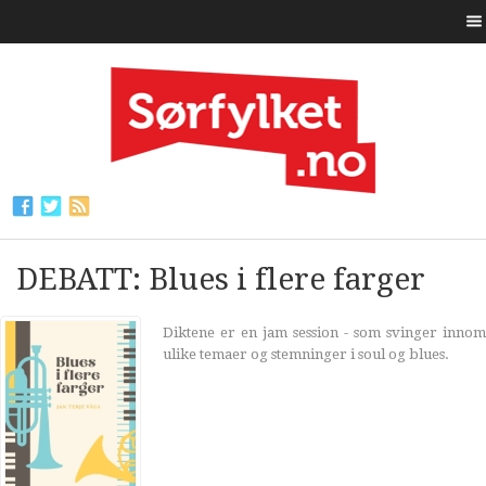
DEBATT: Blues i flere farger
Diktene er en jam session - som svinger innom
ulike temaer og stemninger i soul og blues.