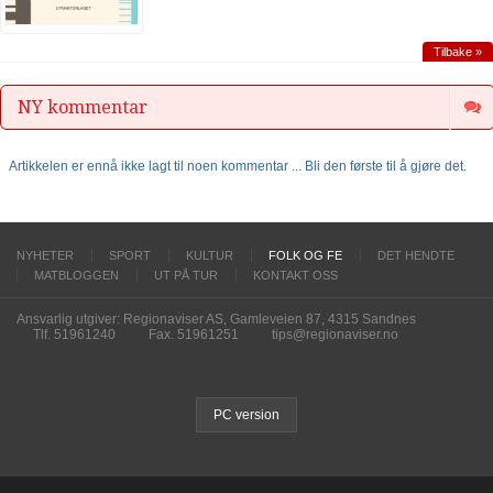
Tilbake »
NY kommentar
Artikkelen er ennå ikke lagt til noen kommentar ... Bli den første til å gjøre det.
NYHETER
SPORT
KULTUR
FOLK OG FE
DET HENDTE
MATBLOGGEN
UT PÅ TUR
KONTAKT OSS
Ansvarlig utgiver: Regionaviser AS, Gamleveien 87, 4315 Sandnes
Tlf. 51961240
Fax. 51961251
tips@regionaviser.no
PC version