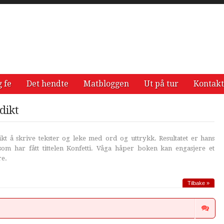
g fe
Det hendte
Matbloggen
Ut på tur
Kontakt
dikt
likt å skrive tekster og leke med ord og uttrykk. Resultatet er hans
om har fått tittelen Konfetti. Våga håper boken kan engasjere et
re.
Tilbake »