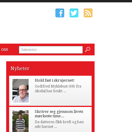
 oss
Nyheter
Hold fast i skrujernet!
Godtfred Myklebust (68) fra
Aksdal har brukt ...
Skriver seg gjennom livets
mørkeste time...
Da datteren fikk kreft og han
selv havnet ...