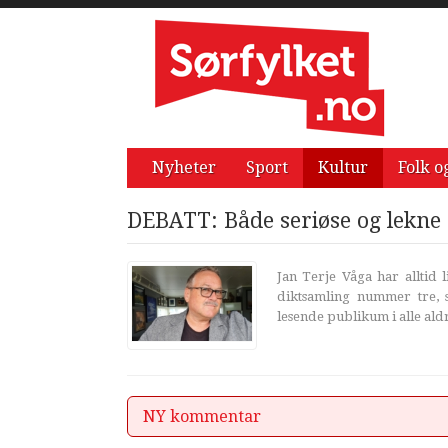
Nyheter
Sport
Kultur
Folk o
DEBATT: Både seriøse og lekne 
Jan Terje Våga har alltid 
diktsamling nummer tre, s
lesende publikum i alle ald
NY kommentar