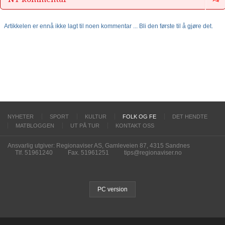
Artikkelen er ennå ikke lagt til noen kommentar ... Bli den første til å gjøre det.
NYHETER
SPORT
KULTUR
FOLK OG FE
DET HENDTE
MATBLOGGEN
UT PÅ TUR
KONTAKT OSS
Ansvarlig utgiver: Regionaviser AS, Gamleveien 87, 4315 Sandnes
Tlf. 51961240
Fax. 51961251
tips@regionaviser.no
PC version