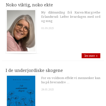
Noko viktig, noko ekte
Ny diktsamling frå Karen-Margrethe
Erlandsrud: Løfter kvardagen med ord
og song
01.09.2025
les mer »
I de underjordiske skogene
For en voldsom effekt vi mennesker kan
ha på hverandre …
28.05.2025