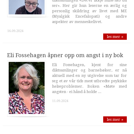
diktsamlingen «Det er ikkje mine sko du
ser». Her gir hun leserne en ærlig og
personlig skildring av livet med ME
(Myalgisk Encefalopati) og andre
aspekter av menneskelivet.
16.09.2024
les mer »
Eli Fossehagen åpner opp om angst i ny bok
Eli Fossehagen, kjent for sine
diktsamlinger og barnebøker, er nå
aktuell med en ny utgivelse som tar for
seg et av vår tids mest utbredte psykiske
helseproblemer. Boken «Møte med
angsten - ei hånd å holde ...
11.09.2024
les mer »