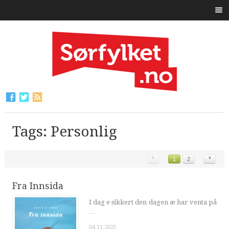
Tags: Personlig
‹
›
1
2
Fra Innsida
I dag e sikkert den dagen æ har venta på
…
04.11.2025