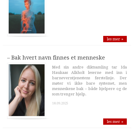
les mer »
– Bak hvert navn finnes et menneske
Med sin andre diktsamling tar Ida
Haukaas Alkholt leserne med inn i
barneverntjenestens førstelinje. Der
møter vi ikke bare systemet, men
menneskene bak – både hjelpere og de
som trenger hjelp.
18.09.2025
les mer »