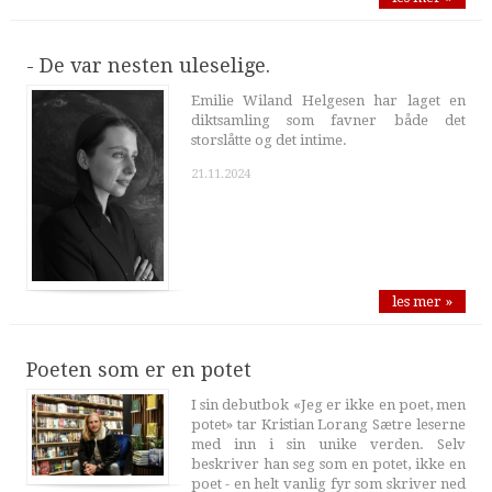
- De var nesten uleselige.
Emilie Wiland Helgesen har laget en
diktsamling som favner både det
storslåtte og det intime.
21.11.2024
les mer »
Poeten som er en potet
I sin debutbok «Jeg er ikke en poet, men
potet» tar Kristian Lorang Sætre leserne
med inn i sin unike verden. Selv
beskriver han seg som en potet, ikke en
poet - en helt vanlig fyr som skriver ned