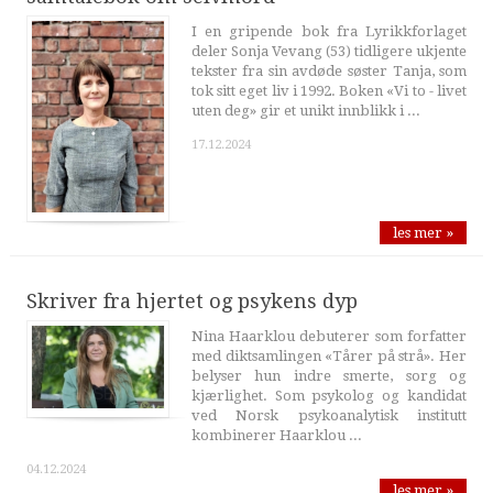
I en gripende bok fra Lyrikkforlaget
deler Sonja Vevang (53) tidligere ukjente
tekster fra sin avdøde søster Tanja, som
tok sitt eget liv i 1992. Boken «Vi to - livet
uten deg» gir et unikt innblikk i ...
17.12.2024
les mer »
Skriver fra hjertet og psykens dyp
Nina Haarklou debuterer som forfatter
med diktsamlingen «Tårer på strå». Her
belyser hun indre smerte, sorg og
kjærlighet. Som psykolog og kandidat
ved Norsk psykoanalytisk institutt
kombinerer Haarklou ...
04.12.2024
les mer »