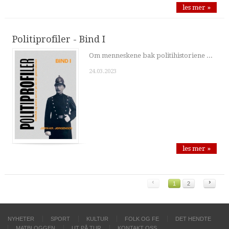
les mer »
Politiprofiler - Bind I
Om menneskene bak politihistoriene ...
24.03.2023
les mer »
‹
›
1
2
NYHETER
SPORT
KULTUR
FOLK OG FE
DET HENDTE
MATBLOGGEN
UT PÅ TUR
KONTAKT OSS