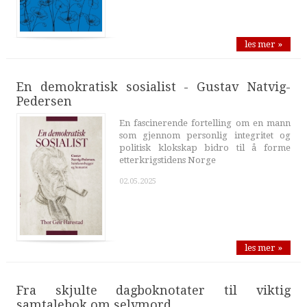
les mer »
En demokratisk sosialist - Gustav Natvig-
Pedersen
En fascinerende fortelling om en mann
som gjennom personlig integritet og
politisk klokskap bidro til å forme
etterkrigstidens Norge
02.05.2025
les mer »
Fra skjulte dagboknotater til viktig
samtalebok om selvmord