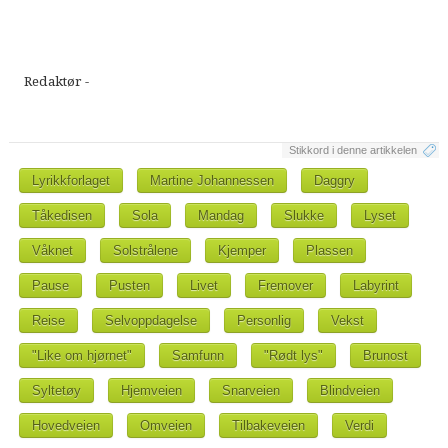
Redaktør -
Stikkord i denne artikkelen
Lyrikkforlaget
Martine Johannessen
Daggry
Tåkedisen
Sola
Mandag
Slukke
Lyset
Våknet
Solstrålene
Kjemper
Plassen
Pause
Pusten
Livet
Fremover
Labyrint
Reise
Selvoppdagelse
Personlig
Vekst
"Like om hjørnet"
Samfunn
"Rødt lys"
Brunost
Syltetøy
Hjemveien
Snarveien
Blindveien
Hovedveien
Omveien
Tilbakeveien
Verdi