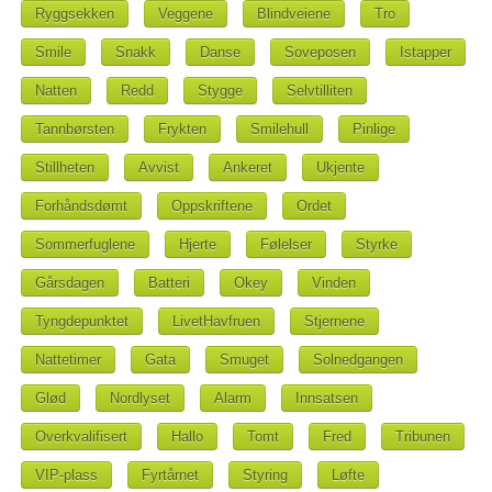
Ryggsekken
Veggene
Blindveiene
Tro
Smile
Snakk
Danse
Soveposen
Istapper
Natten
Redd
Stygge
Selvtilliten
Tannbørsten
Frykten
Smilehull
Pinlige
Stillheten
Avvist
Ankeret
Ukjente
Forhåndsdømt
Oppskriftene
Ordet
Sommerfuglene
Hjerte
Følelser
Styrke
Gårsdagen
Batteri
Okey
Vinden
Tyngdepunktet
LivetHavfruen
Stjernene
Nattetimer
Gata
Smuget
Solnedgangen
Glød
Nordlyset
Alarm
Innsatsen
Overkvalifisert
Hallo
Tomt
Fred
Tribunen
VIP-plass
Fyrtårnet
Styring
Løfte