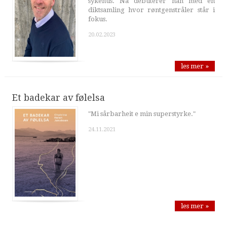
sykehus. Nå debuterer han med en
diktsamling hvor røntgenstråler står i
fokus.
20.02.2023
les mer »
Et badekar av følelsa
"Mi sårbarheit e min superstyrke."
24.11.2021
les mer »