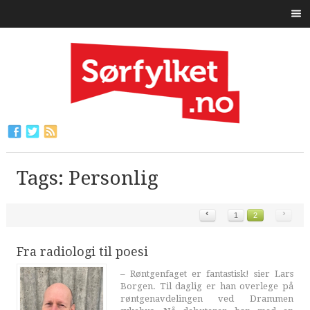
Tags: Personlig
‹
›
1
2
Fra radiologi til poesi
– Røntgenfaget er fantastisk! sier Lars
Borgen. Til daglig er han overlege på
røntgenavdelingen ved Drammen