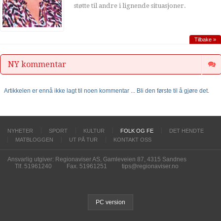
støtte til andre i lignende situasjoner.
Tilbake »
NY kommentar
Artikkelen er ennå ikke lagt til noen kommentar ... Bli den første til å gjøre det.
NYHETER
SPORT
KULTUR
FOLK OG FE
DET HENDTE
MATBLOGGEN
UT PÅ TUR
KONTAKT OSS
Ansvarlig utgiver: Regionaviser AS, Gamleveien 87, 4315 Sandnes
Tlf. 51961240
Fax. 51961251
tips@regionaviser.no
PC version