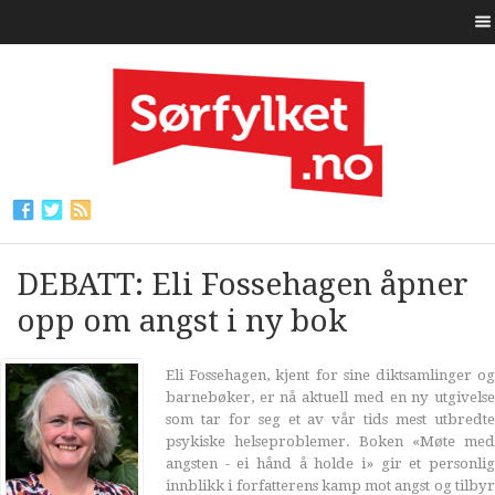
DEBATT: Eli Fossehagen åpner
opp om angst i ny bok
Eli Fossehagen, kjent for sine diktsamlinger og
barnebøker, er nå aktuell med en ny utgivelse
som tar for seg et av vår tids mest utbredte
psykiske helseproblemer. Boken «Møte med
angsten - ei hånd å holde i» gir et personlig
innblikk i forfatterens kamp mot angst og tilbyr