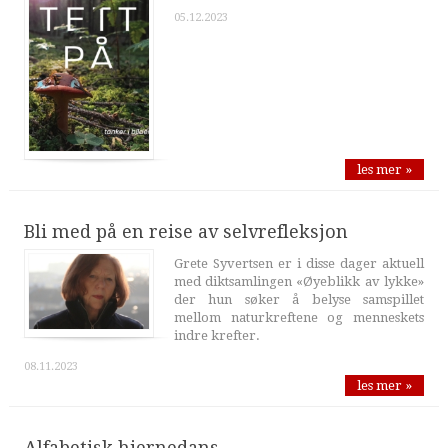
05.12.2023
les mer »
Bli med på en reise av selvrefleksjon
Grete Syvertsen er i disse dager aktuell
med diktsamlingen «Øyeblikk av lykke»
der hun søker å belyse samspillet
mellom naturkreftene og menneskets
indre krefter.
08.11.2023
les mer »
Alfabetisk hjernedans