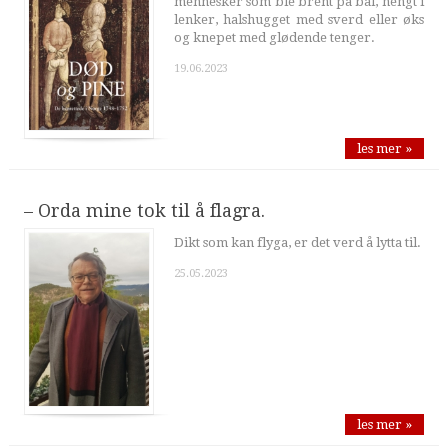
mennesker som ble brent på bål, hengt i
lenker, halshugget med sverd eller øks
og knepet med glødende tenger.
19.06.2023
les mer »
– Orda mine tok til å flagra.
Dikt som kan flyga, er det verd å lytta til.
25.05.2023
les mer »