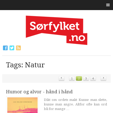
Tags: Natur
‹
›
1
2
3
4
Humor og alvor - hånd i hånd
Dikt om ordets makt Kunne man slette,
kunne man angre. Altfor ofte kan ord
bli for mange …