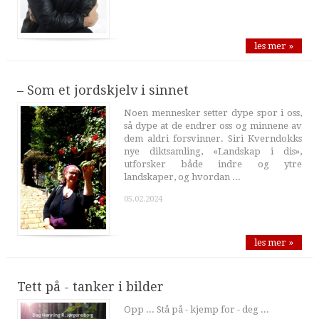
les mer »
– Som et jordskjelv i sinnet
Noen mennesker setter dype spor i oss,
så dype at de endrer oss og minnene av
dem aldri forsvinner. Siri Kverndokks
nye diktsamling, «Landskap i dis»,
utforsker både indre og ytre
landskaper, og hvordan ...
05.02.2024
les mer »
Tett på - tanker i bilder
Opp ... Stå på - kjemp for - deg ...