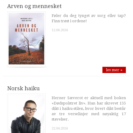
Arven og mennesket
Føler du deg tynget av sorg eller tap?
Finn trøst i ordene!
12.06.2024
les mer »
Norsk haiku
Herner Sæverot er aktuell med boken
«Dødspolstret liv». Han har skrevet 155
dikt i haiku-stilen, hvor hvert dikt består
av tre verselinjer med nøyaktig 17
stavelser.
22.04.2024