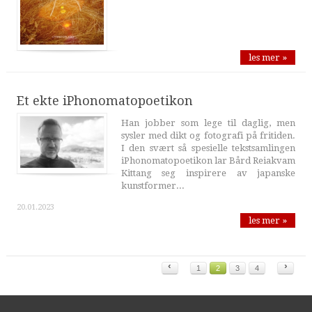
les mer »
Et ekte iPhonomatopoetikon
Han jobber som lege til daglig, men
sysler med dikt og fotografi på fritiden.
I den svært så spesielle tekstsamlingen
iPhonomatopoetikon lar Bård Reiakvam
Kittang seg inspirere av japanske
kunstformer...
20.01.2023
les mer »
‹
›
1
2
3
4