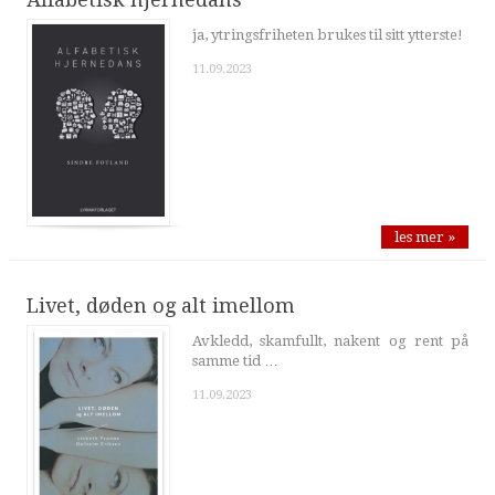
ja, ytringsfriheten brukes til sitt ytterste!
11.09.2023
les mer »
Livet, døden og alt imellom
Avkledd, skamfullt, nakent og rent på
samme tid …
11.09.2023