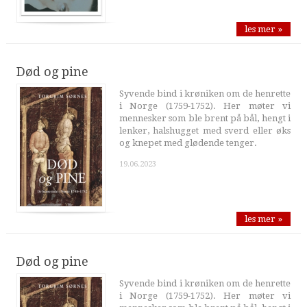
les mer »
Død og pine
Syvende bind i krøniken om de henrette
i Norge (1759-1752). Her møter vi
mennesker som ble brent på bål, hengt i
lenker, halshugget med sverd eller øks
og knepet med glødende tenger.
19.06.2023
les mer »
Død og pine
Syvende bind i krøniken om de henrette
i Norge (1759-1752). Her møter vi