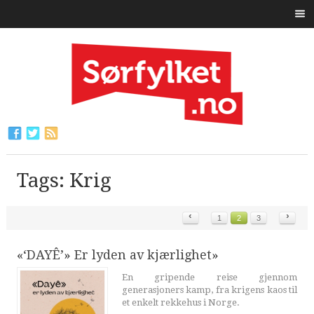
Tags: Krig
‹
›
1
2
3
«‘DAYÊ’» Er lyden av kjærlighet»
En gripende reise gjennom
generasjoners kamp, fra krigens kaos til
et enkelt rekkehus i Norge.