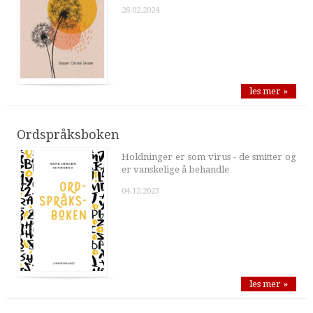
26.02.2024
les mer »
Ordspråksboken
Holdninger er som virus - de smitter og
er vanskelige å behandle
04.12.2023
les mer »