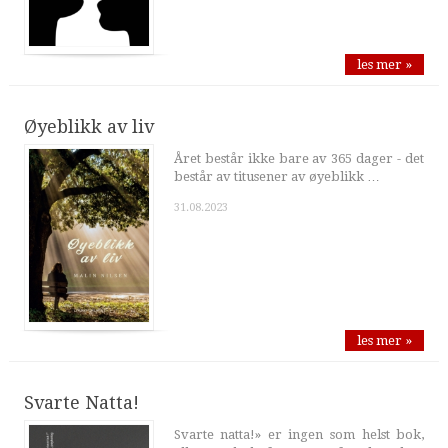
les mer »
Øyeblikk av liv
Året består ikke bare av 365 dager - det
består av titusener av øyeblikk …
31.08.2023
les mer »
Svarte Natta!
Svarte natta!» er ingen som helst bok,