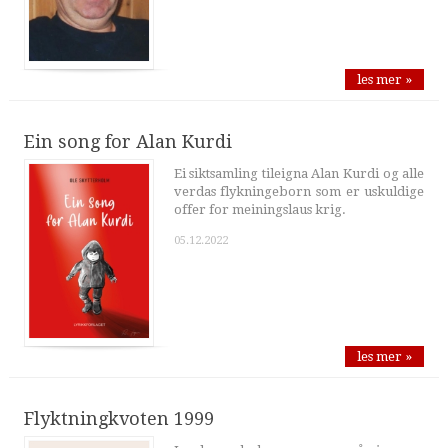
les mer »
Ein song for Alan Kurdi
Ei siktsamling tileigna Alan Kurdi og alle
verdas flykningeborn som er uskuldige
offer for meiningslaus krig.
05.12.2022
les mer »
Flyktningkvoten 1999