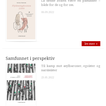
La denne boken være en påminner –
både for de og for oss.
06.09.2022
les mer »
Samfunnet i perspektiv
Til kamp mot asylbaroner, egoister og
narsissister
23.05.2022