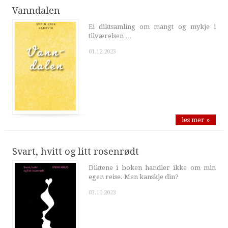
Vanndalen
Ei diktsamling om mangt og mykje i
tilværelsen …
01.12.2023
les mer »
Svart, hvitt og litt rosenrødt
Diktene i boken handler ikke om min
egen reise. Men kanskje din?
03.10.2023