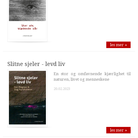
les mer »
Slitne sjeler - levd liv
En stor og omfavnende kjærlighet til
naturen, livet og menneskene
20.02.2023
les mer »