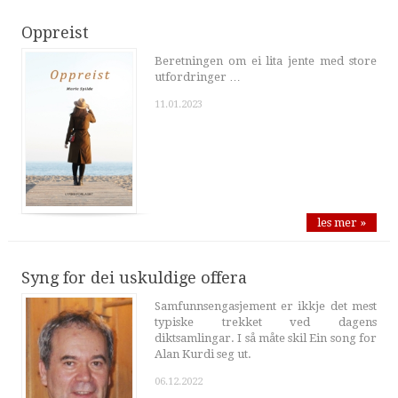
Oppreist
Beretningen om ei lita jente med store
utfordringer …
11.01.2023
les mer »
Syng for dei uskuldige offera
Samfunnsengasjement er ikkje det mest
typiske trekket ved dagens
diktsamlingar. I så måte skil Ein song for
Alan Kurdi seg ut.
06.12.2022