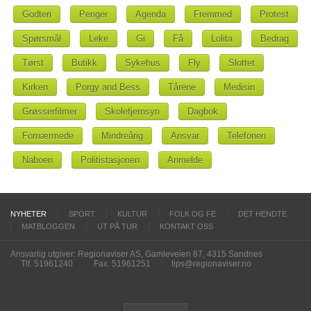
Godteri
Penger
Agenda
Fremmed
Protest
Spørsmål
Leke
Gi
Få
Lolita
Bedrag
Tørst
Butikk
Sykehus
Fly
Slottet
Kirken
Porgy and Bess
Tårene
Medisin
Grøsserfilmer
Skolefjernsyn
Dagbok
Fornærmede
Mindreårig
Ansvar
Telefonen
Naboen
Politistasjonen
Anmelde
NYHETER
SPORT
KULTUR
FOLK OG FE
DET HENDTE
MATBLOGGEN
UT PÅ TUR
KONTAKT OSS
Ansvarlig utgiver: Regionaviser AS, Gamleveien 87, 4315 Sandnes
Tlf. 51961240
Fax. 51961251
tips@regionaviser.no