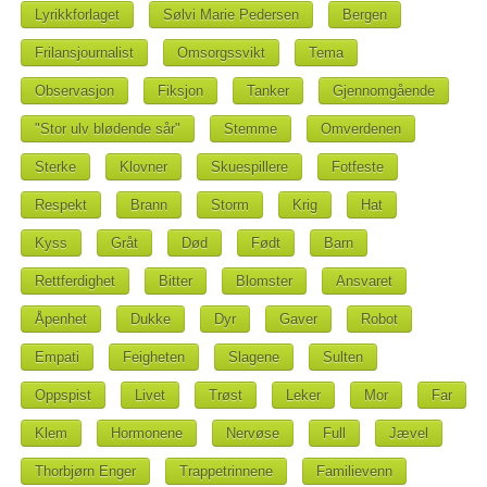
Lyrikkforlaget
Sølvi Marie Pedersen
Bergen
Frilansjournalist
Omsorgssvikt
Tema
Observasjon
Fiksjon
Tanker
Gjennomgående
"Stor ulv blødende sår"
Stemme
Omverdenen
Sterke
Klovner
Skuespillere
Fotfeste
Respekt
Brann
Storm
Krig
Hat
Kyss
Gråt
Død
Født
Barn
Rettferdighet
Bitter
Blomster
Ansvaret
Åpenhet
Dukke
Dyr
Gaver
Robot
Empati
Feigheten
Slagene
Sulten
Oppspist
Livet
Trøst
Leker
Mor
Far
Klem
Hormonene
Nervøse
Full
Jævel
Thorbjørn Enger
Trappetrinnene
Familievenn