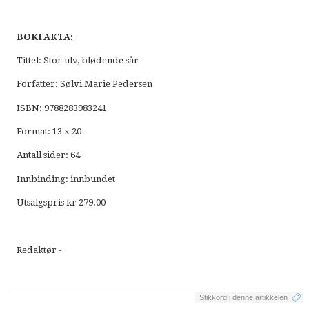
BOKFAKTA:
Tittel: Stor ulv, blødende sår
Forfatter: Sølvi Marie Pedersen
ISBN: 9788283983241
Format: 13 x 20
Antall sider: 64
Innbinding: innbundet
Utsalgspris kr 279.00
Redaktør -
Stikkord i denne artikkelen