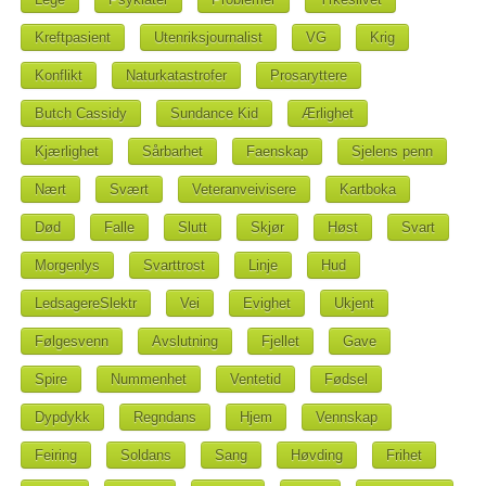
Kreftpasient
Utenriksjournalist
VG
Krig
Konflikt
Naturkatastrofer
Prosaryttere
Butch Cassidy
Sundance Kid
Ærlighet
Kjærlighet
Sårbarhet
Faenskap
Sjelens penn
Nært
Svært
Veteranveivisere
Kartboka
Død
Falle
Slutt
Skjør
Høst
Svart
Morgenlys
Svarttrost
Linje
Hud
LedsagereSlektr
Vei
Evighet
Ukjent
Følgesvenn
Avslutning
Fjellet
Gave
Spire
Nummenhet
Ventetid
Fødsel
Dypdykk
Regndans
Hjem
Vennskap
Feiring
Soldans
Sang
Høvding
Frihet