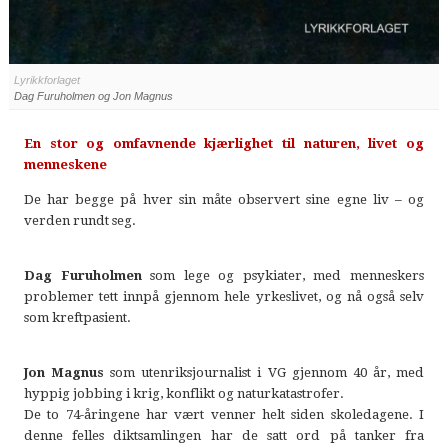
Lyrikkforlaget
Dag Furuholmen og Jon Magnus
En stor og omfavnende kjærlighet til naturen, livet og
menneskene
De har begge på hver sin måte observert sine egne liv – og
verden rundt seg.
Dag Furuholmen
som lege og psykiater, med menneskers
problemer tett innpå gjennom hele yrkeslivet, og nå også selv
som kreftpasient.
Jon Magnus
som utenriksjournalist i VG gjennom 40 år, med
hyppig jobbing i krig, konflikt og naturkatastrofer.
De to 74-åringene har vært venner helt siden skoledagene. I
denne felles diktsamlingen har de satt ord på tanker fra