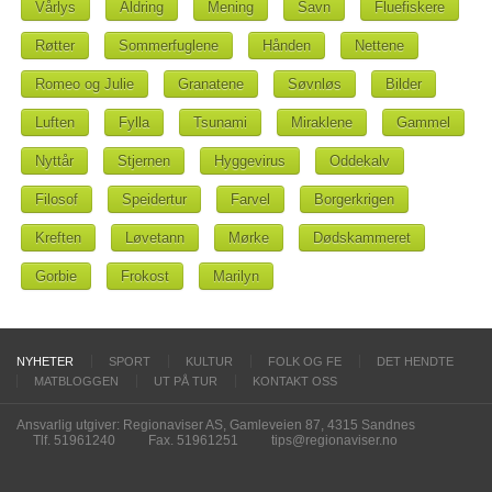
Vårlys
Aldring
Mening
Savn
Fluefiskere
Røtter
Sommerfuglene
Hånden
Nettene
Romeo og Julie
Granatene
Søvnløs
Bilder
Luften
Fylla
Tsunami
Miraklene
Gammel
Nyttår
Stjernen
Hyggevirus
Oddekalv
Filosof
Speidertur
Farvel
Borgerkrigen
Kreften
Løvetann
Mørke
Dødskammeret
Gorbie
Frokost
Marilyn
NYHETER
SPORT
KULTUR
FOLK OG FE
DET HENDTE
MATBLOGGEN
UT PÅ TUR
KONTAKT OSS
Ansvarlig utgiver: Regionaviser AS, Gamleveien 87, 4315 Sandnes
Tlf. 51961240
Fax. 51961251
tips@regionaviser.no