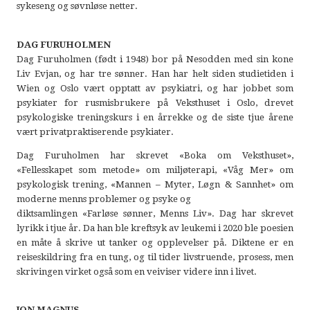
sykeseng og søvnløse netter.
DAG FURUHOLMEN
Dag Furuholmen (født i 1948) bor på Nesodden med sin kone
Liv Evjan, og har tre sønner. Han har helt siden studietiden i
Wien og Oslo vært opptatt av psykiatri, og har jobbet som
psykiater for rusmisbrukere på Veksthuset i Oslo, drevet
psykologiske treningskurs i en årrekke og de siste tjue årene
vært privatpraktiserende psykiater.
Dag Furuholmen har skrevet «Boka om Veksthuset»,
«Fellesskapet som metode» om miljøterapi, «Våg Mer» om
psykologisk trening, «Mannen – Myter, Løgn & Sannhet» om
moderne menns problemer og psyke og
diktsamlingen «Farløse sønner, Menns Liv». Dag har skrevet
lyrikk i tjue år. Da han ble kreftsyk av leukemi i 2020 ble poesien
en måte å skrive ut tanker og opplevelser på. Diktene er en
reiseskildring fra en tung, og til tider livstruende, prosess, men
skrivingen virket også som en veiviser videre inn i livet.
JON MAGNUS