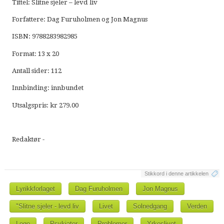
Tittel: Slitne sjeler – levd liv
Forfattere: Dag Furuholmen og Jon Magnus
ISBN: 9788283982985
Format: 13 x 20
Antall sider: 112
Innbinding: innbundet
Utsalgspris: kr 279.00
Redaktør -
Stikkord i denne artikkelen
Lyrikkforlaget
Dag Furuholmen
Jon Magnus
"Slitne sjeler - levd liv
Livet
Solnedgang
Verden
Lege
Psykiater
Problemer
Yrkeslivet