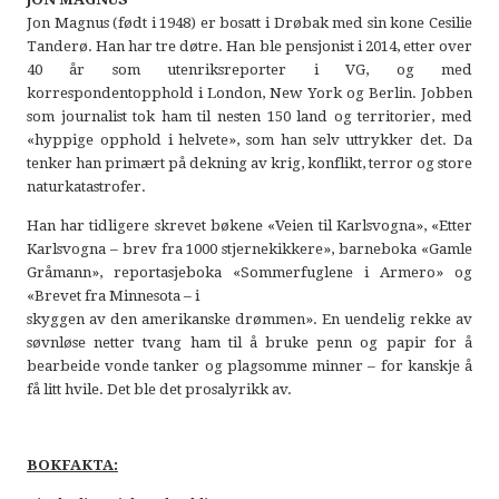
Jon Magnus (født i 1948) er bosatt i Drøbak med sin kone Cesilie
Tanderø. Han har tre døtre. Han ble pensjonist i 2014, etter over
40 år som utenriksreporter i VG, og med
korrespondentopphold i London, New York og Berlin. Jobben
som journalist tok ham til nesten 150 land og territorier, med
«hyppige opphold i helvete», som han selv uttrykker det. Da
tenker han primært på dekning av krig, konflikt, terror og store
naturkatastrofer.
Han har tidligere skrevet bøkene «Veien til Karlsvogna», «Etter
Karlsvogna – brev fra 1000 stjernekikkere», barneboka «Gamle
Gråmann», reportasjeboka «Sommerfuglene i Armero» og
«Brevet fra Minnesota – i
skyggen av den amerikanske drømmen». En uendelig rekke av
søvnløse netter tvang ham til å bruke penn og papir for å
bearbeide vonde tanker og plagsomme minner – for kanskje å
få litt hvile. Det ble det prosalyrikk av.
BOKFAKTA: