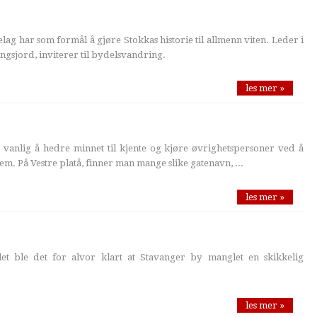
elag har som formål å gjøre Stokkas historie til allmenn viten. Leder i
ingsjord, inviterer til bydelsvandring.
les mer »
et vanlig å hedre minnet til kjente og kjøre øvrighetspersoner ved å
em. På Vestre platå, finner man mange slike gatenavn, ...
les mer »
llet ble det for alvor klart at Stavanger by manglet en skikkelig
les mer »