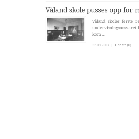
Våland skole pusses opp for m
Våland skoles første 
undervisningsansvaret 
kom ...
22.08.2003
|
Debatt (0)