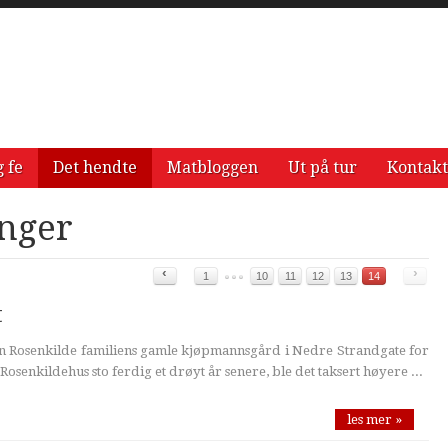
g fe
Det hendte
Matbloggen
Ut på tur
Kontakt
anger
‹
›
1
10
11
12
13
14
t
in Rosenkilde familiens gamle kjøpmannsgård i Nedre Strandgate for
Rosenkildehus sto ferdig et drøyt år senere, ble det taksert høyere ...
les mer »