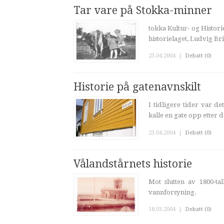
Tar vare på Stokka-minner
tokka Kultur- og Histori
historielaget, Ludvig Br
23.04.2004
|
Debatt (0)
Historie på gatenavnskilt
I tidligere tider var d
kalle en gate opp etter d
23.04.2004
|
Debatt (0)
Vålandstårnets historie
Mot slutten av 1800-ta
vannforsyning.
18.03.2004
|
Debatt (0)