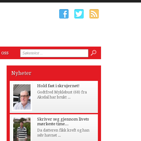
 oss
Nyheter
Hold fast i skrujernet!
Godtfred Myklebust (68) fra
Aksdal har brukt ...
Skriver seg gjennom livets
mørkeste time...
Da datteren fikk kreft og han
selv havnet ...