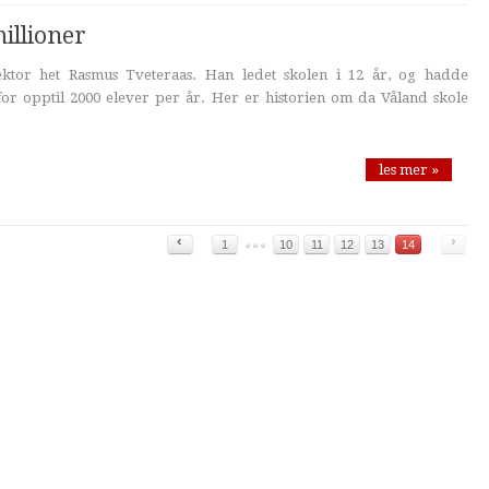
illioner
rektor het Rasmus Tveteraas. Han ledet skolen i 12 år, og hadde
for opptil 2000 elever per år. Her er historien om da Våland skole
les mer »
‹
›
1
10
11
12
13
14