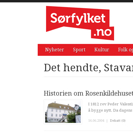
Nyheter
Sport
Kultur
Folk o
Det hendte, Stav
Historien om Rosenkildehuse
I 1812 rev Peder Valent
å bygge nytt. Da dagens 
16.06.2004
|
Debatt (0)