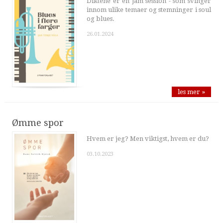
Diktene er en jam session - som svinger
innom ulike temaer og stemninger i soul
og blues.
26.01.2024
les mer »
Ømme spor
Hvem er jeg? Men viktigst, hvem er du?
03.10.2023