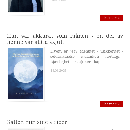
les mer »
Hun var akkurat som månen - en del av
henne var alltid skjult
Hvem er jeg? identitet - usikkerhet -
selvforståelse - melankoli - nostalgi -
kjærlighet - relasjoner - håp
18.06.2025
les mer »
Katten min sine striber