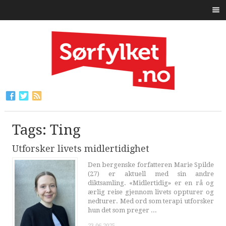
Tags: Ting
Utforsker livets midlertidighet
Den bergenske forfatteren Marie Spilde
(27) er aktuell med sin andre
diktsamling. «Midlertidig» er en rå og
ærlig reise gjennom livets oppturer og
nedturer. Med ord som terapi utforsker
hun det som preger ...
23.06.2025