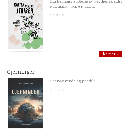
Ein berikanne følelse av verdien så aldri
kan målas – bare malas ...
17.03.2025
les mer »
Gjerninger
Provoserende og poetisk
23.01.2025