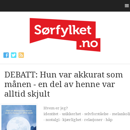
DEBATT: Hun var akkurat som
månen - en del av henne var
alltid skjult
Hvem er jeg?
identitet - usikkerhet - selvforståelse - melankoli
- nostalgi - kjærlighet - relasjoner - håp