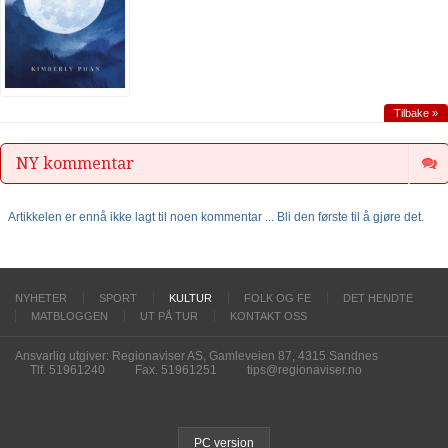
Tilbake »
NY kommentar
Artikkelen er ennå ikke lagt til noen kommentar ... Bli den første til å gjøre det.
NYHETER
SPORT
KULTUR
FOLK OG FE
DET HENDTE
MATBLOGGEN
UT PÅ TUR
KONTAKT OSS
Ansvarlig utgiver: Regionaviser AS, Gamleveien 87, 4315 Sandnes
Tlf. 51961240
Fax. 51961251
tips@regionaviser.no
PC version