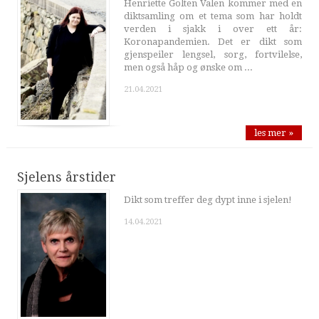
Henriette Golten Valen kommer med en
diktsamling om et tema som har holdt
verden i sjakk i over ett år:
Koronapandemien. Det er dikt som
gjenspeiler lengsel, sorg, fortvilelse,
men også håp og ønske om ...
21.04.2021
les mer »
Sjelens årstider
Dikt som treffer deg dypt inne i sjelen!
14.04.2021