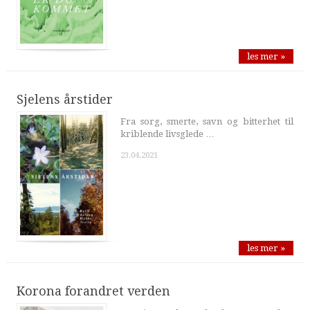
les mer »
Sjelens årstider
Fra sorg, smerte, savn og bitterhet til
kriblende livsglede …
23.04.2021
les mer »
Korona forandret verden