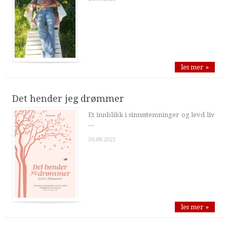
les mer »
Det hender jeg drømmer
Et innblikk i sinnsstemninger og levd liv
...
30.08.2021
les mer »