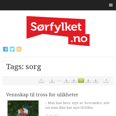
Tags: sorg
‹
›
1
5
6
7
8
9
Vennskap til tross for ulikheter
– Man kan lære mye av hverandre, selv
om man ikke har mye til felles.
26.10.2021