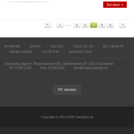
les mer »
‹
›
1
5
6
7
8
9
NYHETER
SPORT
KULTUR
FOLK OG FE
DET HENDTE
MATBLOGGEN
UT PÅ TUR
KONTAKT OSS
Ansvarlig utgiver: Regionaviser AS, Gamleveien 87, 4315 Sandnes
Tlf. 51961240
Fax. 51961251
tips@regionaviser.no
PC version
Copyright © 2013-2026 Sørfylket.no