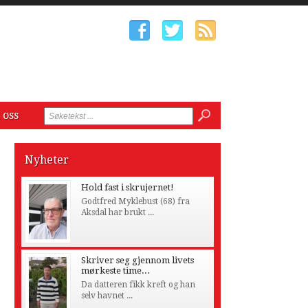
 oss
Nyheter
Hold fast i skrujernet!
Godtfred Myklebust (68) fra
Aksdal har brukt ...
Skriver seg gjennom livets
mørkeste time...
Da datteren fikk kreft og han
selv havnet ...