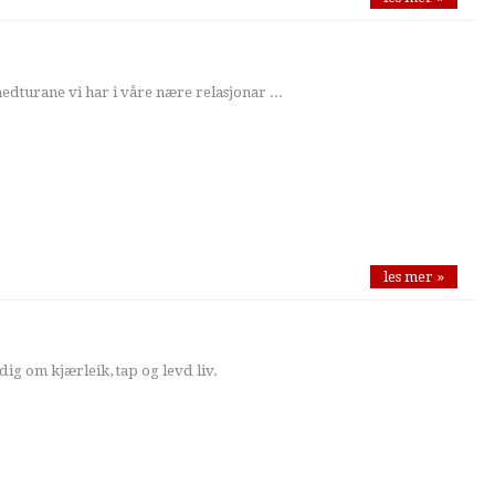
dturane vi har i våre nære relasjonar ...
les mer »
ig om kjærleik, tap og levd liv.