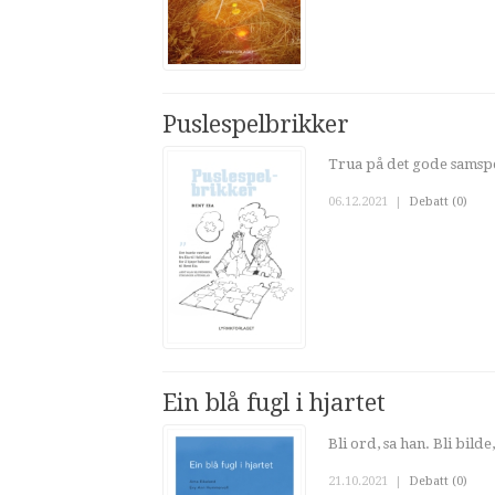
Puslespelbrikker
Trua på det gode samspel
06.12.2021
|
Debatt (0)
Ein blå fugl i hjartet
Bli ord, sa han. Bli bilde,
21.10.2021
|
Debatt (0)