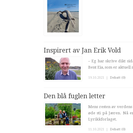
Inspirert av Jan Erik Vold
– Eg har skrive dikt si
Bent Eia, som er aktuell 
19.10.2021
|
Debatt (0)
Den blå fuglen letter
Mens resten av verdens 
øde sti på Jæren. Nå er
Lyrikkforlaget.
11.10.2021
|
Debatt (0)