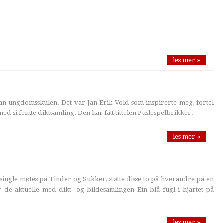
les mer »
dan ungdomsskulen. Det var Jan Erik Vold som inspirerte meg, fortel
med si femte diktsamling. Den har fått tittelen Puslespelbrikker.
les mer »
single møtes på Tinder og Sukker, støtte disse to på hverandre på en
 de aktuelle med dikt- og bildesamlingen Ein blå fugl i hjartet på
les mer »