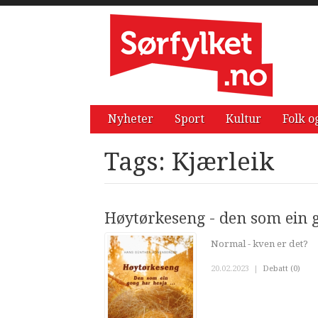
Nyheter
Sport
Kultur
Folk o
Tags: Kjærleik
Høytørkeseng - den som ein 
Normal - kven er det?
20.02.2023
|
Debatt (0)