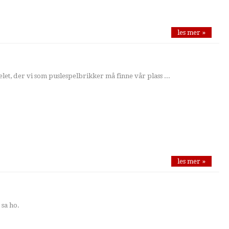
les mer »
et, der vi som puslespelbrikker må finne vår plass ...
les mer »
 sa ho.