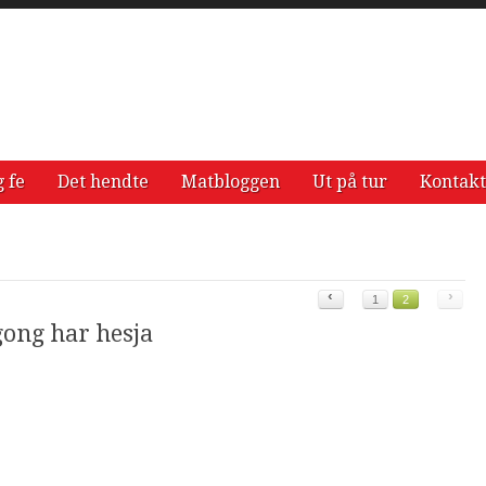
g fe
Det hendte
Matbloggen
Ut på tur
Kontakt
‹
›
1
2
gong har hesja