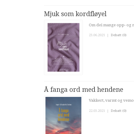
Mjuk som kordfløyel
Om dei mange opp- og ne
23.06.2021
|
Debatt (0)
Å fanga ord med hendene
Vakkert, varmt og vemod
22.03.2021
|
Debatt (0)