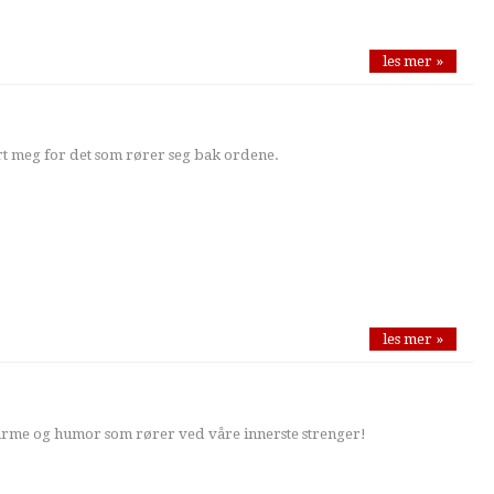
les mer »
sert meg for det som rører seg bak ordene.
les mer »
arme og humor som rører ved våre innerste strenger!