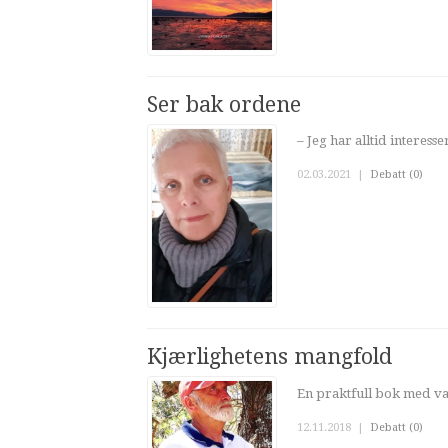
Ser bak ordene
– Jeg har alltid interes
02.03.2021
|
Debatt (0)
Kjærlighetens mangfold
En praktfull bok med v
12.11.2018
|
Debatt (0)