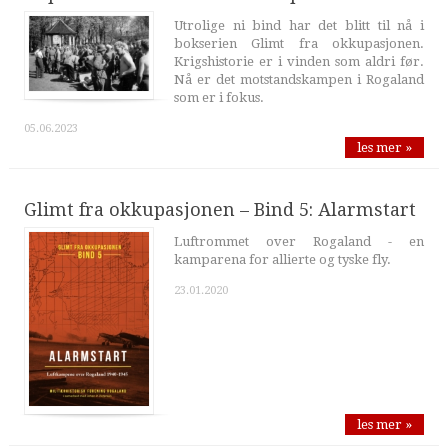
Utrolige ni bind har det blitt til nå i
bokserien Glimt fra okkupasjonen.
Krigshistorie er i vinden som aldri før.
Nå er det motstandskampen i Rogaland
som er i fokus.
05.06.2023
les mer »
Glimt fra okkupasjonen – Bind 5: Alarmstart
Luftrommet over Rogaland - en
kamparena for allierte og tyske fly.
23.01.2020
les mer »