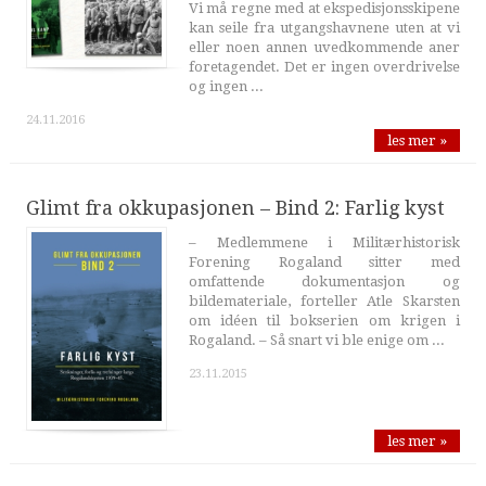
Vi må regne med at ekspedisjonsskipene
kan seile fra utgangshavnene uten at vi
eller noen annen uvedkommende aner
foretagendet. Det er ingen overdrivelse
og ingen ...
24.11.2016
les mer »
Glimt fra okkupasjonen – Bind 2: Farlig kyst
– Medlemmene i Militærhistorisk
Forening Rogaland sitter med
omfattende dokumentasjon og
bildemateriale, forteller Atle Skarsten
om idéen til bokserien om krigen i
Rogaland. – Så snart vi ble enige om ...
23.11.2015
les mer »