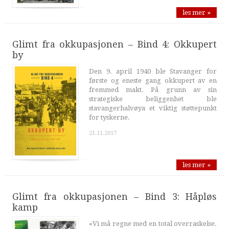
les mer »
Glimt fra okkupasjonen – Bind 4: Okkupert
by
Den 9. april 1940 ble Stavanger for
første og eneste gang okkupert av en
fremmed makt. På grunn av sin
strategiske beliggenhet ble
stavangerhalvøya et viktig støttepunkt
for tyskerne.
21.11.2017
les mer »
Glimt fra okkupasjonen – Bind 3: Håpløs
kamp
«Vi må regne med en total overraskelse.