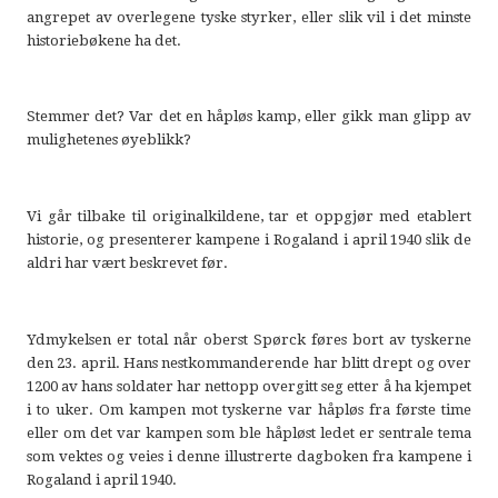
angrepet av overlegene tyske styrker, eller slik vil i det minste
historiebøkene ha det.
Stemmer det? Var det en håpløs kamp, eller gikk man glipp av
mulighetenes øyeblikk?
Vi går tilbake til originalkildene, tar et oppgjør med etablert
historie, og presenterer kampene i Rogaland i april 1940 slik de
aldri har vært beskrevet før.
Ydmykelsen er total når oberst Spørck føres bort av tyskerne
den 23. april. Hans
nestkommanderende har blitt drept og over
1200 av hans soldater har nettopp overgitt seg etter å ha kjempet
i to uker. Om kampen mot tyskerne var håpløs fra første time
eller om det var kampen som ble håpløst ledet er sentrale tema
som vektes og veies i denne illustrerte dagboken fra kampene i
Rogaland i april 1940.