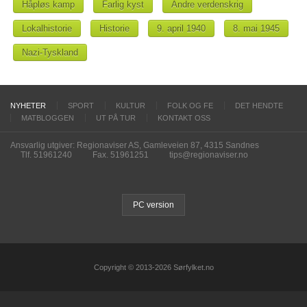
Håpløs kamp
Farlig kyst
Andre verdenskrig
Lokalhistorie
Historie
9. april 1940
8. mai 1945
Nazi-Tyskland
NYHETER
SPORT
KULTUR
FOLK OG FE
DET HENDTE
MATBLOGGEN
UT PÅ TUR
KONTAKT OSS
Ansvarlig utgiver: Regionaviser AS, Gamleveien 87, 4315 Sandnes
Tlf. 51961240
Fax. 51961251
tips@regionaviser.no
PC version
Copyright © 2013-2026 Sørfylket.no