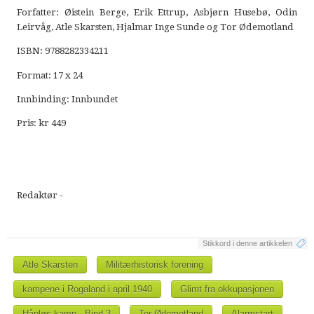
Forfatter: Øistein Berge, Erik Ettrup, Asbjørn Husebø, Odin
Leirvåg, Atle Skarsten, Hjalmar Inge Sunde og Tor Ødemotland
ISBN: 9788282334211
Format: 17 x 24
Innbinding: Innbundet
Pris: kr 449
Redaktør -
Stikkord i denne artikkelen
Atle Skarsten
Militærhistorisk forening
kampene i Rogaland i april 1940
Glimt fra okkupasjonen
Håpløs kamp - Bind 3
Tor Ødemotland
Alarmstart