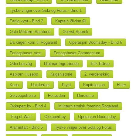
Tyske vinger over Sola og Forus - Bind 1
Farlig kyst - Bind 2
Kaptein Øivinn Øi
Oslo Militære Samfund
Oberst Spørck
Da krigen kom til Rogaland
Operasjon Doomsday - Bind 6
Forlagshuset Vest
Forlagshuset Commentum
Odin Leirvåg
Hjalmar Inge Sunde
Erik Ettrup
Asbjørn Husebø
Krigshistorie
2. verdenskrig
Kaos
Usikkerhet
Frykt
Kapitulasjon
Hitler
Selvoppofrelse
Forræderi
Heroisme
Okkupert by - Bind 4
Militærhistorisk forening Rogaland
"Fog of War"
Okkupert by
Operasjon Doomsday
Alarmstart - Bind 5
Tyske vinger over Sola og Forus