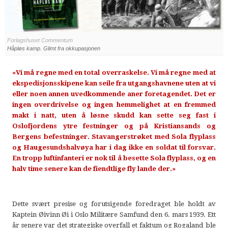
Forlagshuset Commentum
Håpløs kamp. Glimt fra okkupasjonen
«Vi må regne med en total overraskelse. Vi må regne med at
ekspedisjonsskipene kan seile fra utgangshavnene uten at vi
eller noen annen uvedkommende aner foretagendet. Det er
ingen overdrivelse og ingen hemmelighet at en fremmed
makt i natt, uten å løsne skudd kan sette seg fast i
Oslofjordens ytre festninger og på Kristiansands og
Bergens befestninger. Stavangerstrøket med Sola flyplass
og Haugesundshalvøya har i dag ikke en soldat til forsvar.
En tropp luftinfanteri er nok til å besette Sola flyplass, og en
halv time senere kan de fiendtlige fly lande der.»
Dette svært presise og forutsigende foredraget ble holdt av
Kaptein Øivinn Øi i Oslo Militære Samfund den 6. mars 1939. Ett
år senere var det strategiske overfall et faktum og Rogaland ble