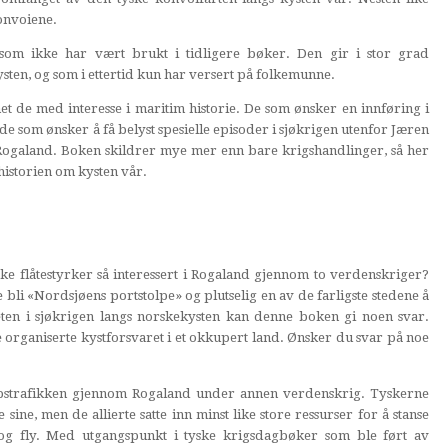
onvoiene.
som ikke har vært brukt i tidligere bøker. Den gir i stor grad
sten, og som i ettertid kun har versert på folkemunne.
t de med interesse i maritim historie. De som ønsker en innføring i
e som ønsker å få belyst spesielle episoder i sjøkrigen utenfor Jæren
 Rogaland. Boken skildrer mye mer enn bare krigshandlinger, så her
 historien om kysten vår.
ke flåtestyrker så interessert i Rogaland gjennom to verdenskriger?
bli «Nordsjøens portstolpe» og plutselig en av de farligste stedene å
eten i sjøkrigen langs norskekysten kan denne boken gi noen svar.
organiserte kystforsvaret i et okkupert land. Ønsker du svar på noe
ipstrafikken gjennom Rogaland under annen verdenskrig. Tyskerne
 sine, men de allierte satte inn minst like store ressurser for å stanse
 og fly. Med utgangspunkt i tyske krigsdagbøker som ble ført av