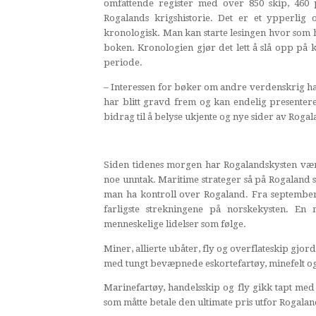
omfattende register med over 850 skip, 460 
Rogalands krigshistorie. Det er et ypperlig 
kronologisk. Man kan starte lesingen hvor som h
boken. Kronologien gjør det lett å slå opp på k
periode.
– Interessen for bøker om andre verdenskrig h
har blitt gravd frem og kan endelig presenter
bidrag til å belyse ukjente og nye sider av Roga
Siden tidenes morgen har Rogalandskysten vært
noe unntak. Maritime strateger så på Rogaland 
man ha kontroll over Rogaland. Fra september
farligste strekningene på norskekysten. En 
menneskelige lidelser som følge.
Miner, allierte ubåter, fly og overflateskip gjor
med tungt bevæpnede eskortefartøy, minefelt og 
Marinefartøy, handelsskip og fly gikk tapt med
som måtte betale den ultimate pris utfor Rogaland