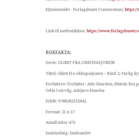
Hjemmeside - Forlagshuset Commentum:
https:
L
ink til nettbutikken:
https://www.forlagshusetc
BOKFAKTA:
Serie: GLIMT FRA OKKUPASJONEN
Tittel: Glimt fra okkupasjonen – Bind 2: Farlig ky
Forfattere: Forfatter: Atle Skarsten, Øistein Be
Odin Leirvåg, Asbjørn Husebø
ISBN: 9788282332842
Format: 21 x 27
Antall sider:473
Innbinding: Innbundet