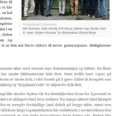
déen til
 vi ble
 en hel
sjonen.
mplette
Forlagshuset Commentum
Atle Skarsten, Odin Leirvåg, Erik Ettrup, Hjalmar Inge Sunde, Geirr
inn i en
R. Haarr, Asbjørn Husebø, Tor Ødemotland, Øistein Berge
. Siden
kap og
vi at den må føres videre til neste generasjoner. Mulighetene
emmene sitter med enormt mye dokumentasjon og bilder. De fleste
r samlet kildemateriale hele livet. Dette stoffet bare roper på
vens av første bok, i vårt forsøk på å gjøre bildet så komplett som
økrig og ”Rogalands rolle” er ukjent for folk flest.
 tapt like utenfor kysten vår fra Bømlafjorden til sør for Egersund er
lass i et okkupert land hvor soldater fra mange allierte land kjempet
r fra en mengde forskjellige land deltok på begge sider, enten som
 lidelsene langs rogalandskysten ble omfattende, i en størrelsesorden
 omfanget av den tyske konvoifarten langs kysten vår. Nesten like