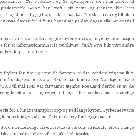
personnavn, 280 stedsnavn og 39 operasjoner som kan kobles til
oppslagsverk. Boken har kraft i sin natur, og trenger ikke leses
elst, og den er bygget opp slik at man kan ”forske” frem og tilbake i
onkrete datoer for å finne hendelser på den dagen eller en spesiell
ar aldri vært større. En mengde myter knuses og mye ny informasjon
es for et informasjonshungrig publikum.
Farlig kyst
blir vårt andre
lands okkupasjonshistorie.
 fryktet for sine ugjestmilde farvann. Andre verdenskrig var ikke
som Nordsjøens portstolpe. Skulle man kontrollere Nordsjøen, måtte
 1939 til mai 1945 var farvannet utenfor Rogaland derfor en av de
mengde skip ble angrepet, ødelagt eller senket, med ufattelige
de sitt for å hindre transport opp og ned langs kysten. Tyskerne svarte
kanonstillinger på land. Prisen ble høy for begge parter.
 store menneskelige ofrene, sivile så vel som stridende. Hvor mange
skysten under krigen vil nok aldri bli fastslått.