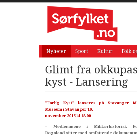
Nyheter
Sport
Kultur
Folk o
Glimt fra okkupas
kyst - Lansering
"Farlig Kyst" lanseres på Stavanger Ma
Museum i Stavanger 10.
november 2015 kl 18.00
– Medlemmene i Militærhistorisk Fo
Rogaland sitter med omfattende dokumenta