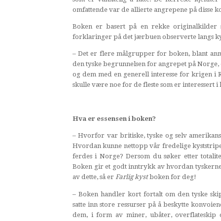
omfattende var de allierte angrepene på disse k
Boken er basert på en rekke originalkilder 
forklaringer på det jærbuen observerte langs ky
– Det er flere målgrupper for boken, blant anne
den tyske begrunnelsen for angrepet på Norge, d
og dem med en generell interesse for krigen i
skulle være noe for de fleste som er interessert i
Hva er essensen i boken?
– Hvorfor var britiske, tyske og selv amerikans
Hvordan kunne nettopp vår fredelige kyststripe 
ferdes i Norge? Dersom du søker etter totalit
Boken gir et godt inntrykk av hvordan tyskerne 
av dette, så er
Farlig kyst
boken for deg!
– Boken handler kort fortalt om den tyske sk
satte inn store ressurser på å beskytte konvoiene
dem, i form av miner, ubåter, overflateskip