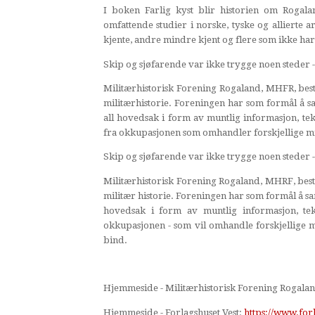
I boken Farlig kyst blir historien om Rogala
omfattende studier i norske, tyske og allierte
kjente, andre mindre kjent og flere som ikke har
Skip og sjøfarende var ikke trygge noen steder - 
Militærhistorisk Forening Rogaland, MHFR, bestå
militærhistorie. Foreningen har som formål å sam
all hovedsak i form av muntlig informasjon, tek
fra okkupasjonen som omhandler forskjellige mil
Skip og sjøfarende var ikke trygge noen steder - 
Militærhistorisk Forening Rogaland, MHRF, består
militær historie. Foreningen har som formål å sam
hovedsak i form av muntlig informasjon, teks
okkupasjonen - som vil omhandle forskjellige m
bind.
Hjemmeside - Militærhistorisk Forening Rogala
Hjemmeside - Forlagshuset Vest:
https://www.for