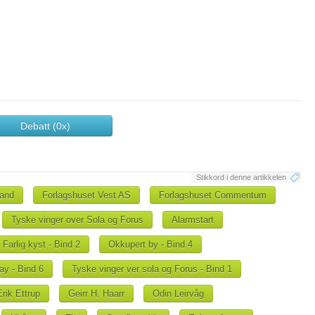
Debatt (0x)
Stikkord i denne artikkelen
land
Forlagshuset Vest AS
Forlagshuset Commentum
Tyske vinger over Sola og Forus
Alarmstart
Farlig kyst - Bind 2
Okkupert by - Bind 4
y - Bind 6
Tyske vinger ver sola og Forus - Bind 1
Erik Ettrup
Geirr H. Haarr
Odin Leirvåg