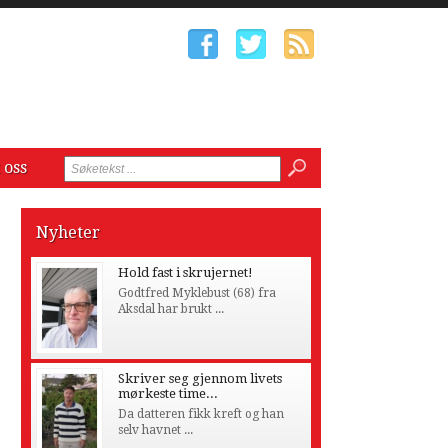
 oss
Nyheter
Hold fast i skrujernet!
Godtfred Myklebust (68) fra
Aksdal har brukt ...
Skriver seg gjennom livets
mørkeste time...
Da datteren fikk kreft og han
selv havnet ...