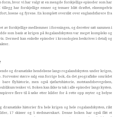
-form, hvor vi har valgt ut en mengde forskjellige episoder som har
 I tillegg har forskjellige emner og temaer blitt drøftet, eksempelvis
tfort, losene og fyrene. En komplett oversikt over englandsfarere fra
t av forskjellige medlemmer i foreningen, og deretter satt sammen i
adde som basis at krigen på Rogalandskysten var meget kompleks og
vis. Dermed kan enkelte episoder i kronologien beskrives i detalj og
akter.
?
nnende og dramatiske hendelsene langs rogalandskysten under krigen,
. Forventer større salg enn forrige bok, da det geografiske området
re flyhistorie, men også sjøfartshistorie, motstandsbevegelsen,
blikum tenker vi. Boken kan ikke ta tak i alle episoder langs kysten.
spirere flere til å søke etter kilder for å rette opp myter og belyse
g dramatiske historier fra hele krigen og hele rogalandskysten, rikt
ilder, 17 skisser og 5 stedsnavnkart. Denne boken har også fått et