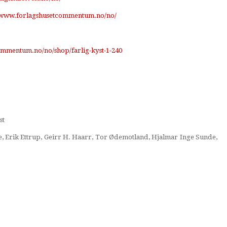
//www.forlagshusetcommentum.no/no/
ommentum.no/no/shop/farlig-kyst-1-240
st
rge, Erik Ettrup, Geirr H. Haarr, Tor Ødemotland, Hjalmar Inge Sunde,