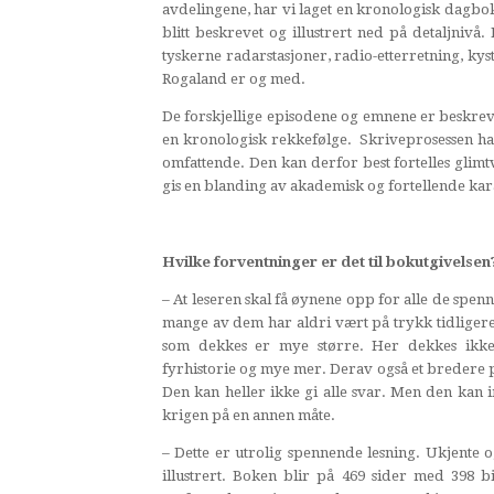
avdelingene, har vi laget en kronologisk dagbok
blitt beskrevet og illustrert ned på detaljnivå.
tyskerne radarstasjoner, radio-etterretning, kys
Rogaland er og med.
De forskjellige episodene og emnene er beskreve
en kronologisk rekkefølge. Skriveprosessen h
omfattende. Den kan derfor best fortelles glimt
gis en blanding av akademisk og fortellende kar
Hvilke forventninger er det til bokutgivelsen
– At leseren skal få øynene opp for alle de spe
mange av dem har aldri vært på trykk tidligere
som dekkes er mye større. Her dekkes ikke ba
fyrhistorie og mye mer. Derav også et bredere pu
Den kan heller ikke gi alle svar. Men den kan in
krigen på en annen måte.
– Dette er utrolig spennende lesning. Ukjente o
illustrert. Boken blir på 469 sider med 398 b