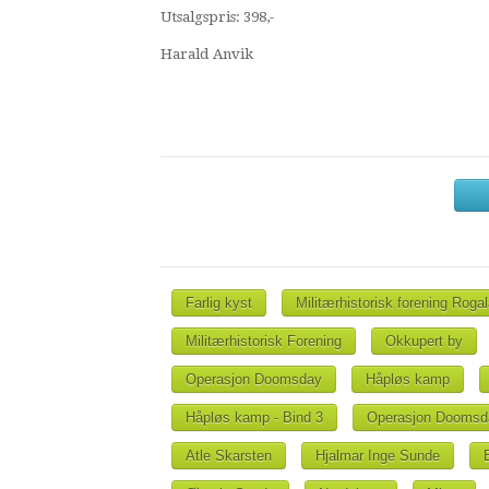
Utsalgspris: 398,-
Harald Anvik
Farlig kyst
Militærhistorisk forening Roga
Militærhistorisk Forening
Okkupert by
Operasjon Doomsday
Håpløs kamp
Håpløs kamp - Bind 3
Operasjon Doomsda
Atle Skarsten
Hjalmar Inge Sunde