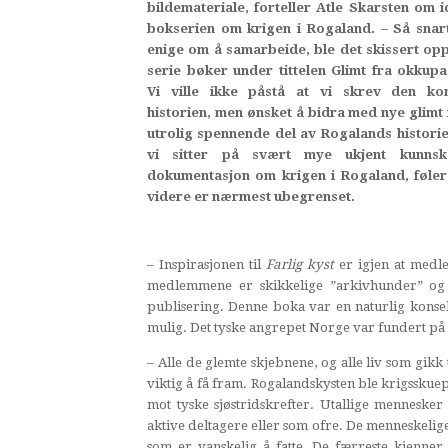
bildemateriale, forteller Atle Skarsten om i
bokserien om krigen i Rogaland. – Så snart
enige om å samarbeide, ble det skissert opp
serie bøker under tittelen Glimt fra okkupa
Vi ville ikke påstå at vi skrev den ko
historien, men ønsket å bidra med nye glimt 
utrolig spennende del av Rogalands historie
vi sitter på svært mye ukjent kunns
dokumentasjon om krigen i Rogaland, føler 
videre er nærmest ubegrenset.
– Inspirasjonen til
Farlig kyst
er igjen at medl
medlemmene er skikkelige ”arkivhunder” og ha
publisering. Denne boka var en naturlig konsek
mulig. Det tyske angrepet Norge var fundert på sj
– Alle de glemte skjebnene, og alle liv som gikk
viktig å få fram. Rogalandskysten ble krigsskuep
mot tyske sjøstridskrefter. Utallige menneske
aktive deltagere eller som ofre. De menneskelige
som er vanskelig å fatte. De færreste kjenner