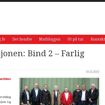
g fe
Det hendte
Matbloggen
Ut på tur
Kontakt
jonen: Bind 2 – Farlig
02.11.2015
ritime
rening
sjon og