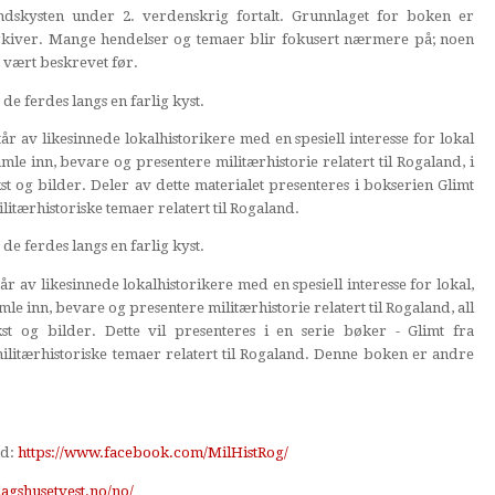
ndskysten under 2. verdenskrig fortalt. Grunnlaget for boken er
 arkiver. Mange hendelser og temaer blir fokusert nærmere på; noen
 vært beskrevet før.
de ferdes langs en farlig kyst.
r av likesinnede lokalhistorikere med en spesiell interesse for lokal
le inn, bevare og presentere militærhistorie relatert til Rogaland, i
st og bilder. Deler av dette materialet presenteres i bokserien Glimt
itærhistoriske temaer relatert til Rogaland.
de ferdes langs en farlig kyst.
 av likesinnede lokalhistorikere med en spesiell interesse for lokal,
le inn, bevare og presentere militærhistorie relatert til Rogaland, all
t og bilder. Dette vil presenteres i en serie bøker - Glimt fra
ilitærhistoriske temaer relatert til Rogaland. Denne boken er andre
nd:
https://www.facebook.com/MilHistRog/
lagshusetvest.no/no/