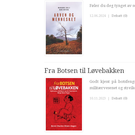
Føler du deg tynget av so
12.06.2024
|
Debatt (0)
Fra Botsen til Løvebakken
Godt kjent på botsfeng
militærvesenet og streik
10.11.2023
|
Debatt (0)