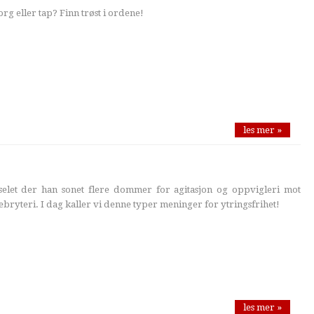
rg eller tap? Finn trøst i ordene!
les mer »
selet der han sonet flere dommer for agitasjon og oppvigleri mot
ebryteri. I dag kaller vi denne typer meninger for ytringsfrihet!
les mer »