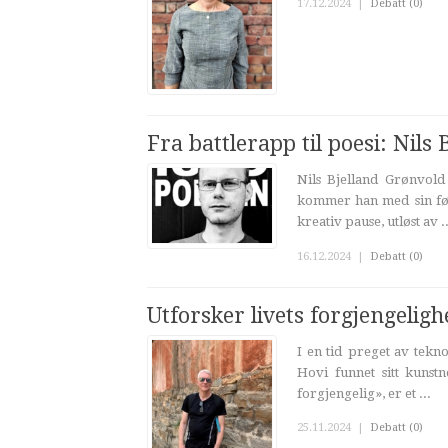
17.12.2024
|
Debatt (0)
Fra battlerapp til poesi: Nil
Nils Bjelland Grønvold
kommer han med sin førs
kreativ pause, utløst av ..
16.12.2024
|
Debatt (0)
Utforsker livets forgjengeligh
I en tid preget av tekn
Hovi funnet sitt kunst
forgjengelig», er et ...
25.11.2024
|
Debatt (0)