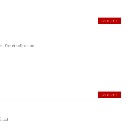
les mer »
 - For et uslipt sinn
les mer »
å ha!