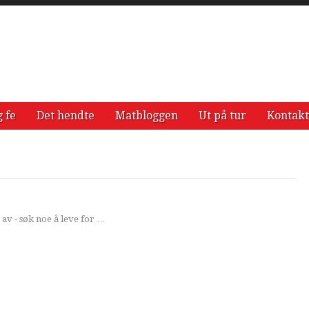
g fe
Det hendte
Matbloggen
Ut på tur
Kontakt
 av - søk noe å leve for …