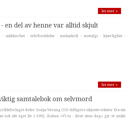
les mer »
en del av henne var alltid skjult
- usikkerhet - selvforståelse - melankoli - nostalgi - kjærlighet -
les mer »
l viktig samtalebok om selvmord
rikkforlaget deler Sonja Vevang (53) tidligere ukjente tekster fra sin
 tok sitt eget liv i 1992. Boken «Vi to - livet uten deg» gir et unikt