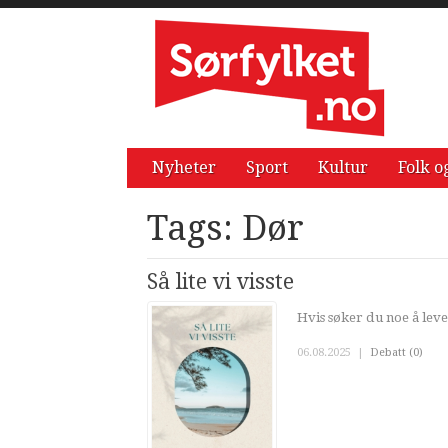
Nyheter
Sport
Kultur
Folk o
Tags: Dør
Så lite vi visste
Hvis søker du noe å leve
06.08.2025
|
Debatt (0)