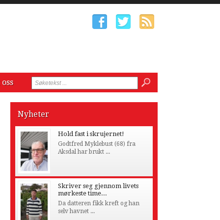
 oss
Nyheter
Hold fast i skrujernet!
Godtfred Myklebust (68) fra
Aksdal har brukt ...
Skriver seg gjennom livets
mørkeste time...
Da datteren fikk kreft og han
selv havnet ...