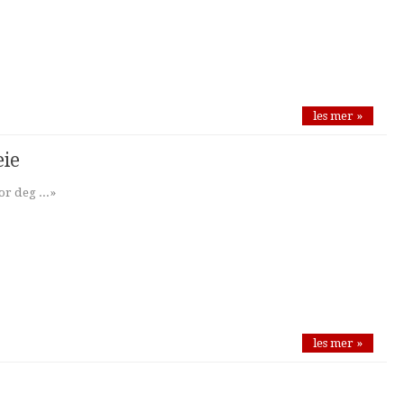
les mer »
eie
or deg ...»
les mer »