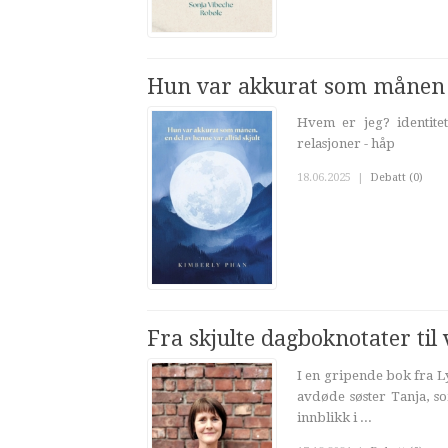
Hun var akkurat som månen - 
Hvem er jeg? identitet 
relasjoner - håp
18.06.2025
|
Debatt (0)
Fra skjulte dagboknotater ti
I en gripende bok fra Ly
avdøde søster Tanja, som
innblikk i ...