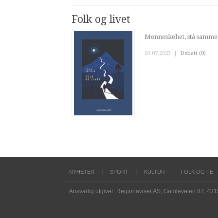
Folk og livet
Menneskehet, stå sammen
03.07.2023
|
Debatt (0)
NYHETER
SPORT
KULTUR
FOLK OG FE
Ansvarlig utgiver: Regionaviser AS, Gamleveien 87, 43