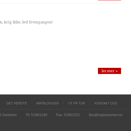
, krig ikke, led fremgangen!
les mer »
DET HENDTE
MATBLOGGEN
UT PÅ TUR
KONTAKT OSS
15 Sandnes
Tlf. 51961240
Fax. 51961251
tips@regionaviser.no