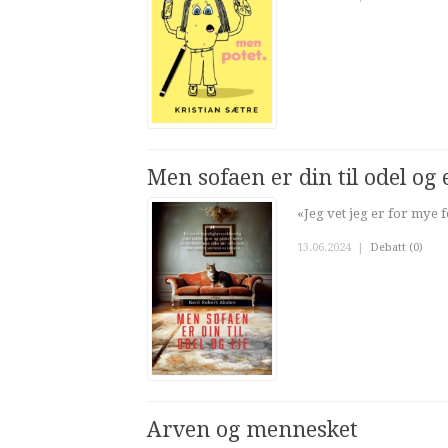
Men sofaen er din til odel og 
«Jeg vet jeg er for mye f
13.06.2024
|
Debatt (0)
Arven og mennesket