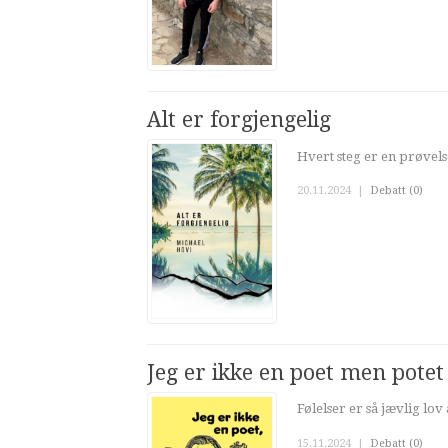
Alt er forgjengelig
Hvert steg er en prøvelse
20.11.2024
|
Debatt (0)
Jeg er ikke en poet men potet
Følelser er så jævlig lov 
15.11.2024
|
Debatt (0)