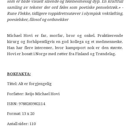
som er både visuelt slående og følelsesmessig dyp. En kraftfull
samling av tekster der ord føles som poetiske penselstrøk.» -
Rune Flekke, tidligere toppidrettsutøver i olympisk vektløfting,
poesielsker, filosof og ordsnekker
Michael Hovi er far, morfar, bror og onkel. Praktiserende
kirurg og forhåpentligvis en god kollega og et medmenneske.
Han har flere interesser, hvor kampsport nok er den største.
Hovi er bosatt i Norge med røtter fra Finland og Trøndelag.
BOKFAKTA:
Tittel: Alt er forgjengelig
Forfatter: Reijo Michael Hovi
ISBN: 9788283982114
Format: 13 x 20
Antall sider: 110