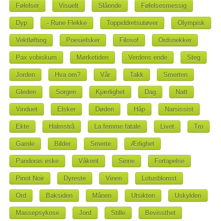
Følelser
Visuelt
Slående
Følelsesmessig
Dyp
- Rune Flekke
Toppiddretsutøver
Olympisk
Vektløfting
Poesielsker
Filosof
Ordsnekker
Pax vobiskum
Mørketiden
Verdens ende
Steg
Jorden
Hva om?
Vår
Takk
Smerten
Gleden
Sorgen
Kjærlighet
Dag
Natt
Vinduet
Elsker
Døden
Håp
Narsissist
Ekte
Halmstrå
La femme fatale
Livet
Tro
Gamle
Bilder
Smerte
Ærlighet
Pandoras eske
Våkent
Sinne
Fortapelse
Pinot Noir
Dyreste
Vinen
Lotusblomst
Ord
Baksiden
Månen
Utsikten
Uskylden
Massepsykose
Jord
Stille
Bevissthet