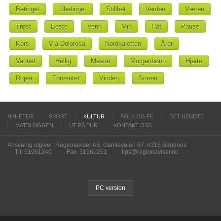
Betinget
Ubetinget
Stillhet
Verden
Væren
Trøst
Beste
Venn
Min
Hat
Pause
Kors
Via Dolorosa
Nordkalotten
Årer
Vannet
Hellig
Mester
Morgenbønn
Hjerte
Roper
Forventet
Vinden
Snøen
NYHETER
SPORT
KULTUR
FOLK OG FE
DET HENDTE
MATBLOGGEN
UT PÅ TUR
KONTAKT OSS
Ansvarlig utgiver: Regionaviser AS, Gamleveien 87, 4315 Sandnes
Tlf. 51961240
Fax. 51961251
tips@regionaviser.no
PC version