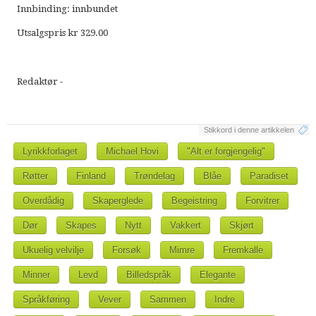
Innbinding: innbundet
Utsalgspris kr 329.00
Redaktør -
Stikkord i denne artikkelen
Lyrikkforlaget
Michael Hovi
"Alt er forgjengelig"
Røtter
Finland
Trøndelag
Blåe
Paradiset
Overdådig
Skaperglede
Begeistring
Forvitrer
Dør
Skapes
Nytt
Vakkert
Skjørt
Ukuelig velvilje
Forsøk
Mimre
Fremkalle
Minner
Levd
Billedspråk
Elegante
Språkføring
Vever
Sammen
Indre