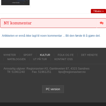
Tilbake »
NY kommentar
Artikkelen er ennå ikke lagt til noen kommentar ... Bli den første til å gjøre det.
NYHETER
SPORT
KULTUR
FOLK OG FE
DET HENDTE
MATBLOGGEN
UT PÅ TUR
KONTAKT OSS
Ansvarlig utgiver: Regionaviser AS, Gamleveien 87, 4315 Sandnes
Tlf. 51961240
Fax. 51961251
tips@regionaviser.no
PC version