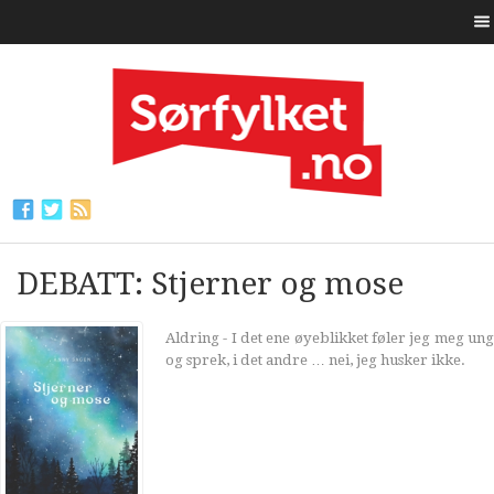
DEBATT: Stjerner og mose
Aldring - I det ene øyeblikket føler jeg meg ung
og sprek, i det andre … nei, jeg husker ikke.