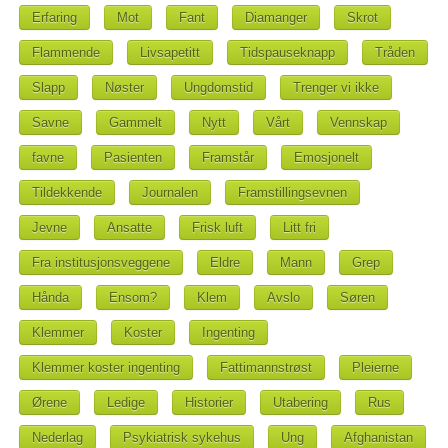
Erfaring
Mot
Fant
Diamanger
Skrot
Flammende
Livsapetitt
Tidspauseknapp
Tråden
Slapp
Nøster
Ungdomstid
Trenger vi ikke
Savne
Gammelt
Nytt
Vårt
Vennskap
favne
Pasienten
Framstår
Emosjonelt
Tildekkende
Journalen
Framstillingsevnen
Jevne
Ansatte
Frisk luft
Litt fri
Fra institusjonsveggene
Eldre
Mann
Grep
Hånda
Ensom?
Klem
Avslo
Søren
Klemmer
Koster
Ingenting
Klemmer koster ingenting
Fattimannstrøst
Pleierne
Ørene
Ledige
Historier
Utabering
Rus
Nederlag
Psykiatrisk sykehus
Ung
Afghanistan