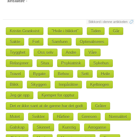
Redaktør -
Stikkord i denne artikkelen
Kristin Grankvist
"Hvile i blikket"
Tiden
Går
Sakte
Fort
Samfunn
Optimaliseres
Trygghet
Oss selv
Andre
Våre
Relasjoner
Stua
Psykiatrisk
Sykehus
Travel
Bygate
Behov
Sett
Hvile
Blikk
Skyggen
Innpåslitne
Kjeltringen
Jeg gir opp
Kjemper for opptur
Det er ikke sant at de gærne har det godt
Gråter
Motet
Svikter
Hårfine
Grensen
Normalitet
Galskap
Skinnet
Kunstig
Arroganse