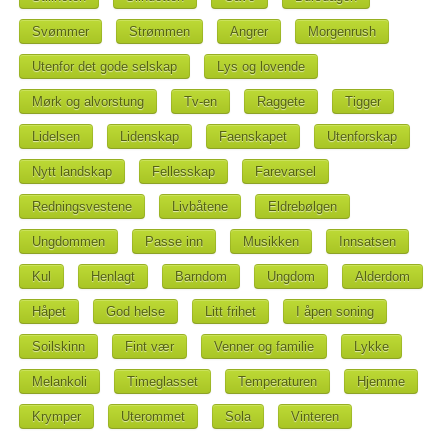
Svømmer
Strømmen
Angrer
Morgenrush
Utenfor det gode selskap
Lys og lovende
Mørk og alvorstung
Tv-en
Raggete
Tigger
Lidelsen
Lidenskap
Faenskapet
Utenforskap
Nytt landskap
Fellesskap
Farevarsel
Redningsvestene
Livbåtene
Eldrebølgen
Ungdommen
Passe inn
Musikken
Innsatsen
Kul
Henlagt
Barndom
Ungdom
Alderdom
Håpet
God helse
Litt frihet
I åpen soning
Soilskinn
Fint vær
Venner og familie
Lykke
Melankoli
Timeglasset
Temperaturen
Hjemme
Krymper
Uterommet
Sola
Vinteren