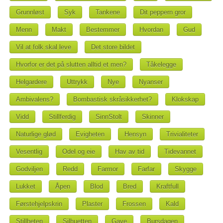
Grunnløst
Syk
Tankene
Dit peppern gror
Menn
Makt
Bestemmer
Hvordan
Gud
Vil at folk skal leve
Det store bildet
Hvorfor er det på slutten alltid et men?
Tåkelegge
Helgardere
Uttrykk
Nye
Nyanser
Ambivalens?
Bombastisk skråsikkerhet?
Klokskap
Vidd
Stillferdig
SinnStolt
Skinner
Naturlige glød
Evigheten
Hensyn
Trivialiteter
Vesentlig
Odel og eie
Hav av tid
Tidevannet
Godviljen
Redd
Farmor
Farfar
Skygge
Lukket
Åpen
Blod
Bred
Kraftfull
Førstehjelpskrin
Plaster
Frossen
Kald
Stillheten
Silhuetten
Gave
Bursdagen