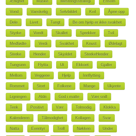
Ærlighet
Maske
Mestringsstrategi
Ensom
Vond
Vanskelig
Selvbildet
Kvil
Åpne opp
Dele
Livet
Tungt
Be om hjelp er ikke svakhet
Styrke
Vondt
Skallet
Sprekker
Tvil
Medfødte
Verdi
Svakhet
Knust
Ødelagt
Sterke
Hender
Skjoldet
SterkeHender
Tungsinn
Flytta
Ut
Ekkoet
Gjaller
Mellom
Veggene
Hjelp
Innflytting
Rommet
Stort
Folkene
Mange
Ukjente
Ligningen
Aldri
God i matte
Vær snill
Tenk
Positivt
Vær
Tolmodig
Klokka
Kalenderen
Tålmodighet
Kollagen
Svar
Natta
Eventyr
Troll
Nøkken
Under