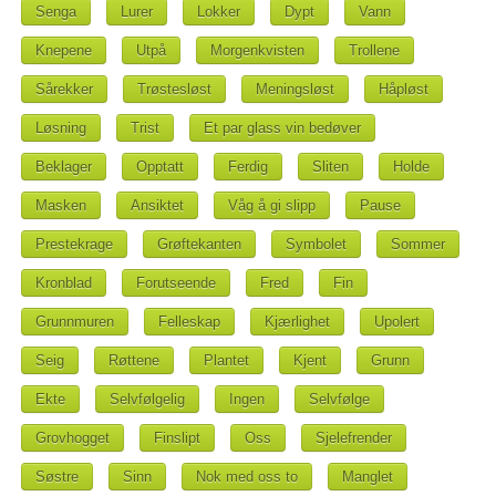
Senga
Lurer
Lokker
Dypt
Vann
Knepene
Utpå
Morgenkvisten
Trollene
Sårekker
Trøstesløst
Meningsløst
Håpløst
Løsning
Trist
Et par glass vin bedøver
Beklager
Opptatt
Ferdig
Sliten
Holde
Masken
Ansiktet
Våg å gi slipp
Pause
Prestekrage
Grøftekanten
Symbolet
Sommer
Kronblad
Forutseende
Fred
Fin
Grunnmuren
Felleskap
Kjærlighet
Upolert
Seig
Røttene
Plantet
Kjent
Grunn
Ekte
Selvfølgelig
Ingen
Selvfølge
Grovhogget
Finslipt
Oss
Sjelefrender
Søstre
Sinn
Nok med oss to
Manglet