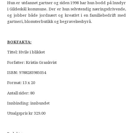
Hun er utdannet gartner og siden 1998 har hun bodd på Inndyr
i Gildeskål kommune. Der er hun selvstendig næringsdrivende,
og jobber både jordnært og kreativt i en familiebedrift med
gartneri, blomsterbutikk og begravelsesbyrå.
BOKFAKTA:
Tittel: Hvile i blikket
Forfatter: Kristin Grankvist
ISBN: 9788283985054
Format: 13 x 20
Antall sider: 80
Innbinding: innbundet
Utsalgspris kr 329.00