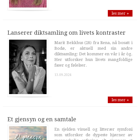
les mer »
Lanserer diktsamling om livets kontraster
Marit Bekkhus (28) fra Rena, nå bosatt i
Bodø, er aktuell med sin andre
diktsamling: Det kommer en vår i år òg.
Her utforsker hun livets mangfoldige
faser og følelser.
13.09.2024
les mer »
Et gjensyn og en samtale
En sjelden visuell og litterær symfoni
som utforsker de dypeste hjørner av