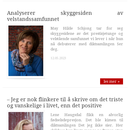
Analyserer skyggesiden av
velstandssamfunnet
May Hilde Schjong tar for seg
skyggesidene av det prestisjetunge og
velstående samfunnet vi lever i når hun
nå debuterer med diktsamlingen Ser
deg.
12.05.2023
les mer »
– Jeg er nok flinkere til å skrive om det triste
og vanskelige i livet, enn det positive
Lene Haugsdal fikk en alvorlig
fødselsdepresjon. Det ble kimen til
diktsamlingen Det jeg ikke sier. Her