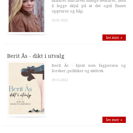
skildrer hun livets mange nedturer, uten
å legge skjul på at det også finnes
oppturer og håp.
29.03.2023
les mer »
Berit Ås - dikt i utvalg
Berit Ås - kjent som fagperson og
forsker, politiker og aktivist.
29.11.2022
les mer »