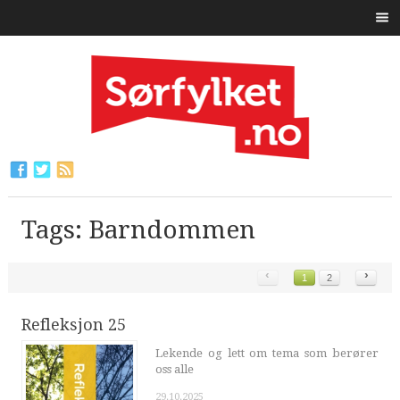
Tags: Barndommen
‹
›
1
2
Refleksjon 25
Lekende og lett om tema som berører
oss alle
29.10.2025