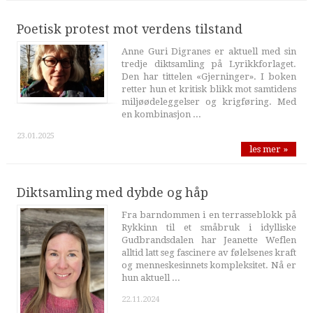
Poetisk protest mot verdens tilstand
Anne Guri Digranes er aktuell med sin
tredje diktsamling på Lyrikkforlaget.
Den har tittelen «Gjerninger». I boken
retter hun et kritisk blikk mot samtidens
miljøødeleggelser og krigføring. Med
en kombinasjon ...
23.01.2025
les mer »
Diktsamling med dybde og håp
Fra barndommen i en terrasseblokk på
Rykkinn til et småbruk i idylliske
Gudbrandsdalen har Jeanette Weflen
alltid latt seg fascinere av følelsenes kraft
og menneskesinnets kompleksitet. Nå er
hun aktuell ...
22.11.2024