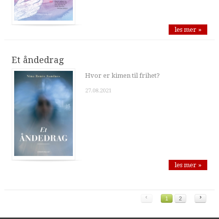
les mer »
Et åndedrag
Hvor er kimen til frihet?
27.08.2021
les mer »
‹
›
1
2