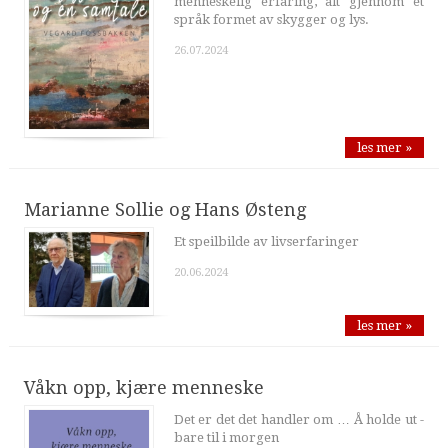
menneskelig erfaring, alt gjennom et
språk formet av skygger og lys.
26.07.2024
les mer »
Marianne Sollie og Hans Østeng
Et speilbilde av livserfaringer
20.06.2024
les mer »
Våkn opp, kjære menneske
Det er det det handler om … Å holde ut -
bare til i morgen