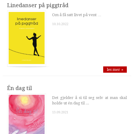
Linedanser på piggtråd
Om å få satt livet på vent …
10.10.2022
les mer »
Én dag til
Det gjelder å si til seg selv at man skal
holde ut én dag til ...
13.09.2021