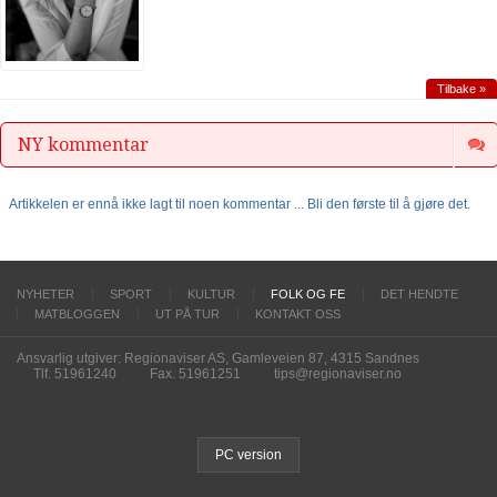
Tilbake »
NY kommentar
Artikkelen er ennå ikke lagt til noen kommentar ... Bli den første til å gjøre det.
NYHETER
SPORT
KULTUR
FOLK OG FE
DET HENDTE
MATBLOGGEN
UT PÅ TUR
KONTAKT OSS
Ansvarlig utgiver: Regionaviser AS, Gamleveien 87, 4315 Sandnes
Tlf. 51961240
Fax. 51961251
tips@regionaviser.no
PC version