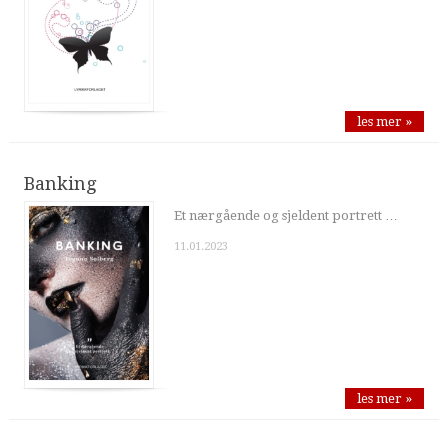
les mer »
Banking
Et nærgående og sjeldent portrett …
11.01.2023
les mer »