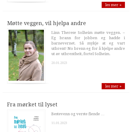
les mer »
Møtte veggen, vil hjelpa andre
Linn Therese Solheim møtte veggen. –
Eg brann for jobben eg hadde i
barnevernet. Så mykje at eg vart
utbrent! No brenn eg for å hjelpe andre
ut av utbrentheit, fortel Solheim.
20.01.2023
les mer »
Fra mørket til lyset
Bestevenn og verste fiende …
11.01.2023