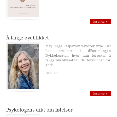
les mer »
Å fange øyeblikket
May Hege Kaspersen vandrer mye. Det
har resultert i diktsamlingen
Dykkekunster, hvor hun forsøker å
fange øyeblikket før det forsvinner for
godt.
08.03.2023
les mer »
Psykologens dikt om følelser