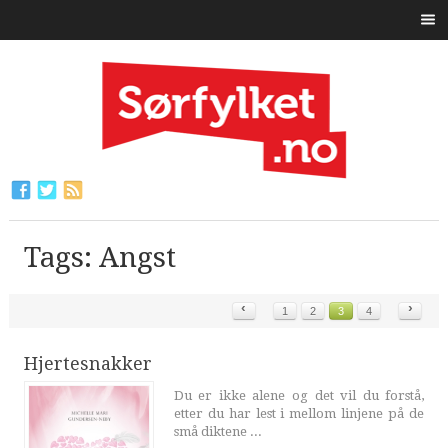
Tags: Angst
‹
›
1
2
3
4
Hjertesnakker
Du er ikke alene og det vil du forstå,
etter du har lest i mellom linjene på de
små diktene ...