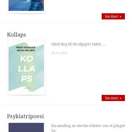
les mer »
Kollaps
Gled deg til du slipper taket ...
29.11.2022
les mer »
Psykiatripoesi
En samling av sterke tekster om et plaget
liv.