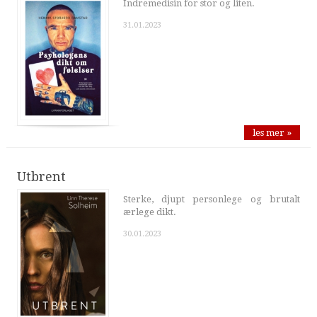
Indremedisin for stor og liten.
31.01.2023
les mer »
Utbrent
Sterke, djupt personlege og brutalt
ærlege dikt.
30.01.2023