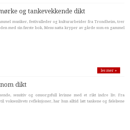
mørke og tankevekkende dikt
ammel musiker, festivalleder og kulturarbeider fra Trondheim, trer
verden med sin første bok, Mens natta kryper av gårde som en gammel
les mer »
nnom dikt
kende, sensitiv og omsorgsfull kvinne med et rikt indre liv. Fra
 voksenlivets refleksjoner, har hun alltid latt tankene og følelsene