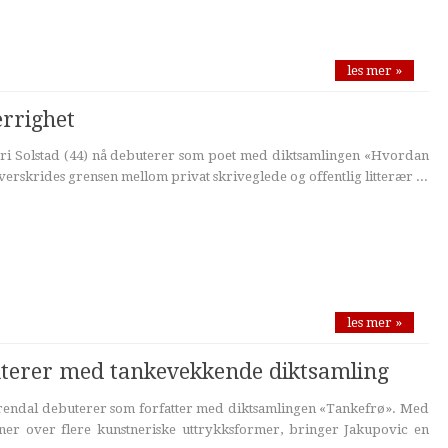
les mer »
rrighet
ri Solstad (44) nå debuterer som poet med diktsamlingen «Hvordan
overskrides grensen mellom privat skriveglede og offentlig litterær ...
les mer »
terer med tankevekkende diktsamling
 Arendal debuterer som forfatter med diktsamlingen «Tankefrø». Med
er over flere kunstneriske uttrykksformer, bringer Jakupovic en