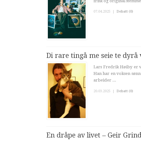
frisk og original stemme 
07.04.2025
|
Debatt (0)
Di rare tingå me seie te dyrå
Lars Fredrik Høiby er 
Han har en voksen sønn s
arbeider ...
20.03.2025
|
Debatt (0)
En dråpe av livet – Geir Grin