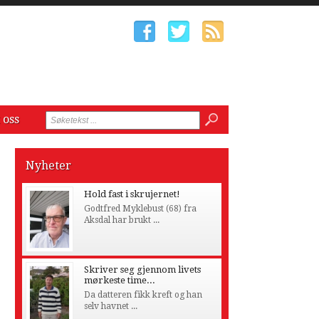
 oss
Nyheter
Hold fast i skrujernet!
Godtfred Myklebust (68) fra
Aksdal har brukt ...
Skriver seg gjennom livets
mørkeste time...
Da datteren fikk kreft og han
selv havnet ...