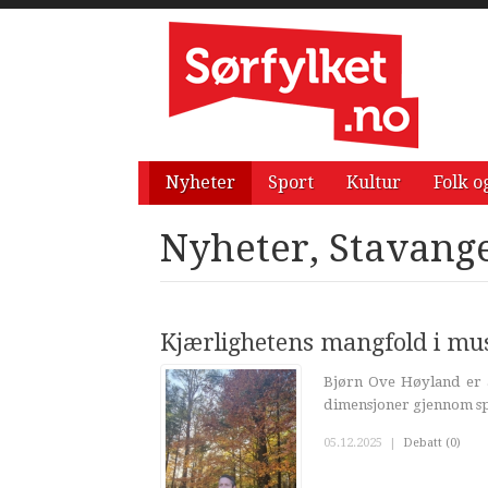
Nyheter
Sport
Kultur
Folk o
Nyheter, Stavang
Kjærlighetens mangfold i mu
Bjørn Ove Høyland er a
dimensjoner gjennom spr
05.12.2025
|
Debatt (0)