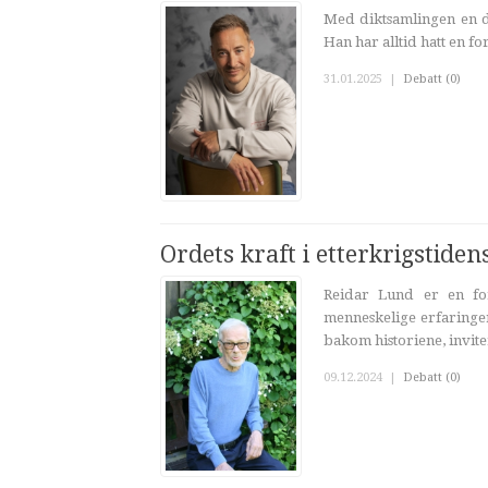
Med diktsamlingen en d
Han har alltid hatt en fo
31.01.2025
|
Debatt (0)
Ordets kraft i etterkrigstiden
Reidar Lund er en for
menneskelige erfaringe
bakom historiene, inviter
09.12.2024
|
Debatt (0)