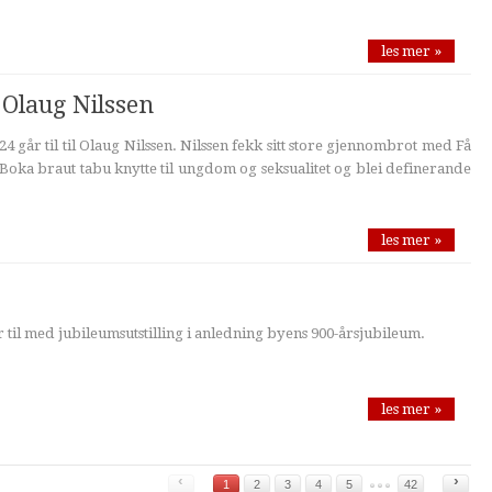
les mer »
 Olaug Nilssen
 går til til Olaug Nilssen. Nilssen fekk sitt store gjennombrot med Få
 Boka braut tabu knytte til ungdom og seksualitet og blei definerande
les mer »
 til med jubileumsutstilling i anledning byens 900-årsjubileum.
les mer »
‹
›
1
2
3
4
5
42