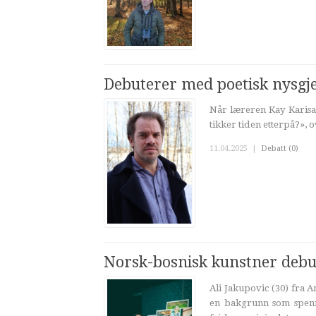
Debuterer med poetisk nysgje
Når læreren Kay Karisa
tikker tiden etterpå?», 
11.04.2025
|
Debatt (0)
Norsk-bosnisk kunstner debu
Ali Jakupovic (30) fra
en bakgrunn som spenn