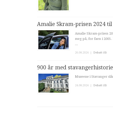
Amalie Skram-prisen 2024 til
Amalie Skram-prisen 2024
meg på, for faen i 2005.
...
26.08.2024
|
Debatt (0)
900 år med stavangerhistorie
Museene i Stavanger slår
24.08.2024
|
Debatt (0)