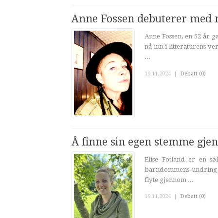
Anne Fossen debuterer med 
Anne Fossen, en 52 år g
nå inn i litteraturens 
...
19.11.2024
|
Debatt (0)
Å finne sin egen stemme gje
Elise Fotland er en sø
barndommens undring til
flyte gjennom ...
19.11.2024
|
Debatt (0)