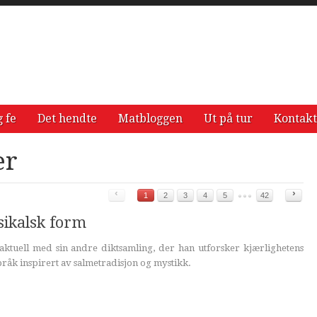
g fe
Det hendte
Matbloggen
Ut på tur
Kontakt
er
‹
›
1
2
3
4
5
42
sikalsk form
ktuell med sin andre diktsamling, der han utforsker kjærlighetens
åk inspirert av salmetradisjon og mystikk.