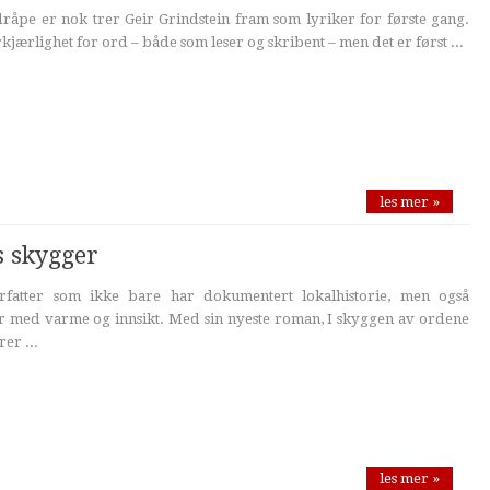
råpe er nok trer Geir Grindstein fram som lyriker for første gang.
rkjærlighet for ord – både som leser og skribent – men det er først ...
les mer »
s skygger
fatter som ikke bare har dokumentert lokalhistorie, men også
r med varme og innsikt. Med sin nyeste roman, I skyggen av ordene
er ...
les mer »