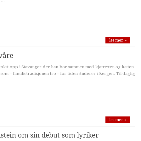
...
les mer »
 våre
vokst opp i Stavanger der han bor sammen med kjæresten og katten.
om – familietradisjonen tro – for tiden studerer i Bergen. Til daglig
les mer »
dstein om sin debut som lyriker