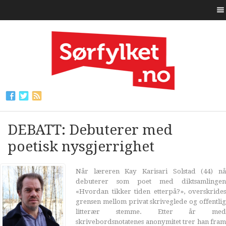
DEBATT: Debuterer med
poetisk nysgjerrighet
Når læreren Kay Karisari Solstad (44) nå
debuterer som poet med diktsamlingen
«Hvordan tikker tiden etterpå?», overskrides
grensen mellom privat skriveglede og offentlig
litterær stemme. Etter år med
skrivebordsnotatenes anonymitet trer han fram