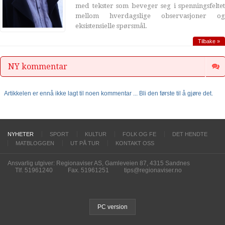
med tekster som beveger seg i spenningsfeltet
mellom hverdagslige observasjoner og
eksistensielle spørsmål.
Tilbake »
NY kommentar
Artikkelen er ennå ikke lagt til noen kommentar ... Bli den første til å gjøre det.
NYHETER
SPORT
KULTUR
FOLK OG FE
DET HENDTE
MATBLOGGEN
UT PÅ TUR
KONTAKT OSS
Ansvarlig utgiver: Regionaviser AS, Gamleveien 87, 4315 Sandnes
Tlf. 51961240
Fax. 51961251
tips@regionaviser.no
PC version